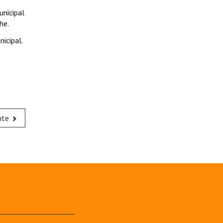
unicipal
he.
icipal.
nte