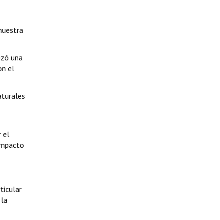
nuestra
izó una
on el
aturales
 el
 impacto
ticular
 la