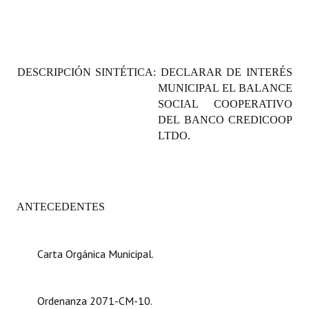
Programas
LEGISLACIÓN
DESCRIPCIÓN SINTÉTICA: DECLARAR DE INTERÉS
Constitución Nacional
MUNICIPAL EL BALANCE
SOCIAL COOPERATIVO
Constitución Provincial
DEL BANCO CREDICOOP
Carta Orgánica 2007
LTDO.
Reglamento Interno
Digesto
ANTECEDENTES
Organigrama
DOCUMENTOS
Carta Orgánica Municipal.
Informes de Gestión
Ordenanza 2071-CM-10.
Proyectos Presentados