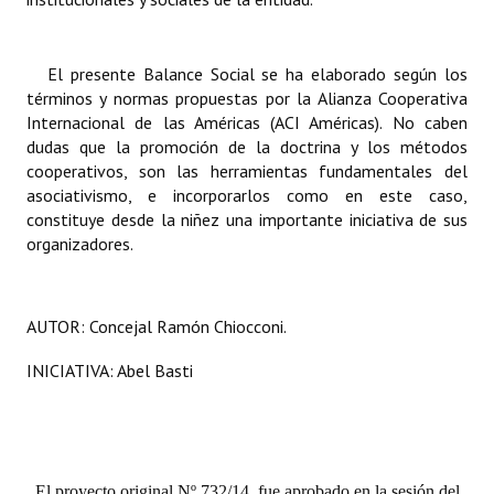
Huéspedes de Honor - Registro
Antiguos Pobladores - Registro
El presente Balance Social se ha elaborado según los
términos y normas propuestas por la Alianza Cooperativa
Reconocimientos - Registro
Internacional de las Américas (ACI Américas). No caben
dudas que la promoción de la doctrina y los métodos
Bariloche, Municipio intercultural
cooperativos, son las herramientas fundamentales del
asociativismo, e incorporarlos como en este caso,
Entrega de distinciones
constituye desde la niñez una importante iniciativa de sus
organizadores.
REFORMA DE LA CARTA ORGÁNICA
AUTOR: Concejal Ramón Chiocconi.
INICIATIVA: Abel Basti
El proyecto original Nº 732/14, fue aprobado en la sesión del