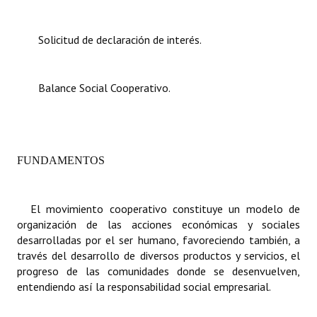
Dictámenes Asesoría Letrada
Solicitud de declaración de interés.
Actas de Sesión
Informes de Unidad Coordinadora
Balance Social Cooperativo.
Ejecución Presupuestaria
Actas de Audiencias Públicas
FUNDAMENTOS
NORMATIVA
El movimiento cooperativo constituye un modelo de
Comunicaciones
organización de las acciones económicas y sociales
Declaraciones
desarrolladas por el ser humano, favoreciendo también, a
través del desarrollo de diversos productos y servicios, el
Resoluciones
progreso de las comunidades donde se desenvuelven,
entendiendo así la responsabilidad social empresarial.
Resoluciones de Presidencia