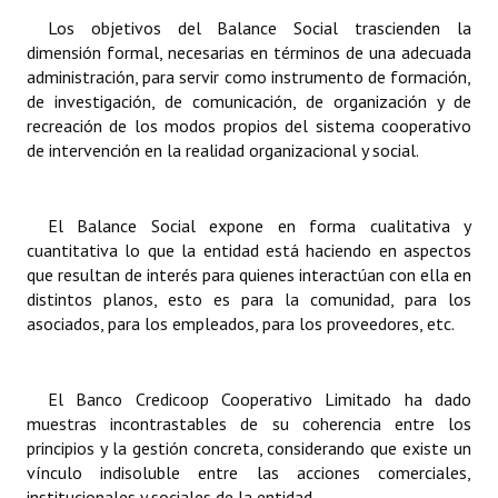
INSTITUCIONAL
Los objetivos del Balance Social trascienden la
dimensión formal, necesarias en términos de una adecuada
Antiguos Pobladores
administración, para servir como instrumento de formación,
de investigación, de comunicación, de organización y de
Noticias Destacadas
recreación de los modos propios del sistema cooperativo
de intervención en la realidad organizacional y social.
Registros y Distinciones
Datos Históricos
El Balance Social expone en forma cualitativa y
Premio al Mérito - Registro
cuantitativa lo que la entidad está haciendo en aspectos
que resultan de interés para quienes interactúan con ella en
Audiencias Públicas - Registro
distintos planos, esto es para la comunidad, para los
asociados, para los empleados, para los proveedores, etc.
Mujeres que Dejaron Huellas - Registro
Periodistas Decanos - Registro
El Banco Credicoop Cooperativo Limitado ha dado
muestras incontrastables de su coherencia entre los
Ciudadano Ilustre - Registro
principios y la gestión concreta, considerando que existe un
vínculo indisoluble entre las acciones comerciales,
Banca del Vecino - Registro
institucionales y sociales de la entidad.