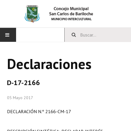
INICIO
Declaraciones
CONCEJO
Bloques Políticos
D-17-2166
Integrantes del Concejo
05 Mayo 2017
Comisiones Permanentes
DECLARACIÓN N.º 2166-CM-17
Comisiones Especiales
Concejales Mandato Cumplido