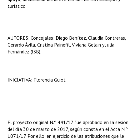
turístico.
Huéspedes de Honor - Registro
Antiguos Pobladores - Registro
Reconocimientos - Registro
AUTORES: Concejales: Diego Benítez, Claudia Contreras,
Gerardo Ávila, Cristina Painefil, Viviana Gelain y Julia
Bariloche, Municipio intercultural
Fernández (JSB).
Entrega de distinciones
REFORMA DE LA CARTA ORGÁNICA
INICIATIVA: Florencia Guiot.
El proyecto original N.º 441/17 fue aprobado en la sesión
del día 30 de marzo de 2017, según consta en el Acta N.º
1071/17. Por ello, en ejercicio de las atribuciones que le