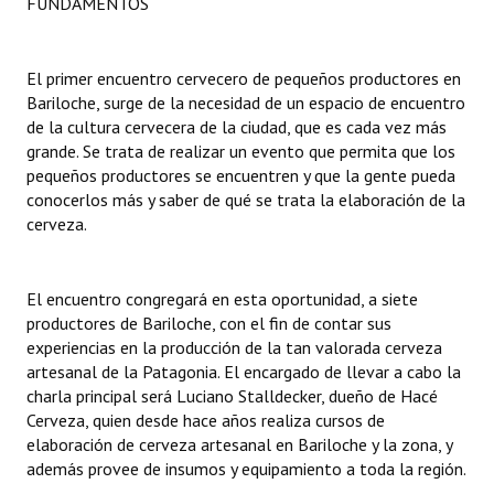
FUNDAMENTOS
Dictámenes Asesoría Letrada
El primer encuentro cervecero de pequeños productores en
Actas de Sesión
Bariloche, surge de la necesidad de un espacio de encuentro
de la cultura cervecera de la ciudad, que es cada vez más
Informes de Unidad Coordinadora
grande. Se trata de realizar un evento que permita que los
pequeños productores se encuentren y que la gente pueda
Ejecución Presupuestaria
conocerlos más y saber de qué se trata la elaboración de la
cerveza.
Actas de Audiencias Públicas
NORMATIVA
El encuentro congregará en esta oportunidad, a siete
productores de Bariloche, con el fin de contar sus
Comunicaciones
experiencias en la producción de la tan valorada cerveza
Declaraciones
artesanal de la Patagonia. El encargado de llevar a cabo la
charla principal será Luciano Stalldecker, dueño de Hacé
Resoluciones
Cerveza, quien desde hace años realiza cursos de
elaboración de cerveza artesanal en Bariloche y la zona, y
Resoluciones de Presidencia
además provee de insumos y equipamiento a toda la región.