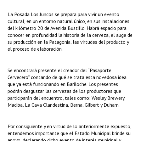
INSTITUCIONAL
La Posada Los Juncos se prepara para vivir un evento
Antiguos Pobladores
cultural, en un entorno natural único, en sus instalaciones
del kilómetro 20 de Avenida Bustillo. Habrá espacio para
Noticias Destacadas
conocer en profundidad la historia de la cerveza, el auge de
su producción en la Patagonia, las virtudes del producto y
Registros y Distinciones
el proceso de elaboración.
Datos Históricos
Se encontrará presente el creador del “Pasaporte
Premio al Mérito - Registro
Cervecero” contando de qué se trata esta novedosa idea
Audiencias Públicas - Registro
que ya está funcionando en Bariloche. Los presentes
podrán desgustar las cervezas de los productores que
Mujeres que Dejaron Huellas - Registro
participarán del encuentro, tales como: Wesley Brewery,
Madiba, La Cava Clandestina, Berna, Gilbert y Duham.
Periodistas Decanos - Registro
Ciudadano Ilustre - Registro
Por consiguiente y en virtud de lo anteriormente expuesto,
entendemos importante que el Estado Municipal brinde su
Banca del Vecino - Registro
apoyo, declarando dicho evento de interés municipal y