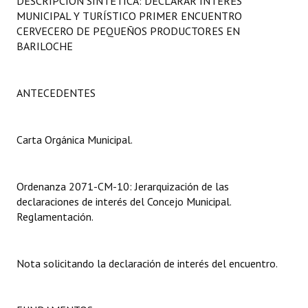
DESCRIPCIÓN SINTÉTICA: DECLARAR INTERÉS
Programas
MUNICIPAL Y TURÍSTICO PRIMER ENCUENTRO
CERVECERO DE PEQUEÑOS PRODUCTORES EN
LEGISLACIÓN
BARILOCHE
Constitución Nacional
ANTECEDENTES
Constitución Provincial
Carta Orgánica 2007
Carta Orgánica Municipal.
Reglamento Interno
Ordenanza 2071-CM-10: Jerarquización de las
Digesto
declaraciones de interés del Concejo Municipal.
Reglamentación.
Organigrama
DOCUMENTOS
Nota solicitando la declaración de interés del encuentro.
Informes de Gestión
Proyectos Presentados