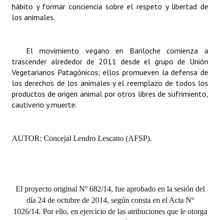
hábito y formar conciencia sobre el respeto y libertad de
INSTITUCIONAL
los animales.
Antiguos Pobladores
Noticias Destacadas
El movimiento vegano en Bariloche comienza a
trascender alrededor de 2011 desde el grupo de Unión
Registros y Distinciones
Vegetarianos Patagónicos; ellos promueven la defensa de
los derechos de los animales y el reemplazo de todos los
Datos Históricos
productos de origen animal por otros libres de sufrimiento,
cautiverio y muerte.
Premio al Mérito - Registro
Audiencias Públicas - Registro
AUTOR: Concejal Lendro Lescano (AFSP).
Mujeres que Dejaron Huellas - Registro
Periodistas Decanos - Registro
El proyecto original Nº 682/14, fue aprobado en la sesión del
Ciudadano Ilustre - Registro
día 24 de octubre de 2014, según consta en el Acta Nº
Banca del Vecino - Registro
1026/14. Por ello, en ejercicio de las atribuciones que le otorga