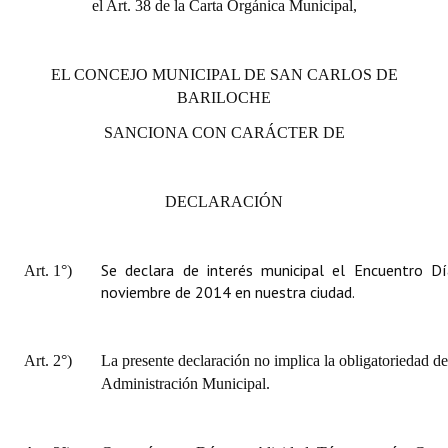
el Art. 38 de la Carta Orgánica Municipal,
Huéspedes de Honor - Registro
Antiguos Pobladores - Registro
EL CONCEJO MUNICIPAL DE SAN CARLOS DE
BARILOCHE
Reconocimientos - Registro
SANCIONA CON CARÁCTER DE
Bariloche, Municipio intercultural
Entrega de distinciones
DECLARACIÓN
REFORMA DE LA CARTA ORGÁNICA
Se declara de interés municipal el Encuentro D
Art. 1°)
noviembre de 2014 en nuestra ciudad.
Art. 2°)
La presente declaración no implica la obligatoriedad de
Administración Municipal.