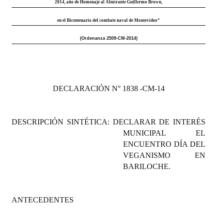
2014, año de Homenaje al Almirante Guillermo Brown,
Programas
en el Bicentenario del combate naval de Montevideo”
LEGISLACIÓN
(Ordenanza 2509-CM-2014)
Constitución Nacional
Constitución Provincial
DECLARACIÓN N° 1838 -CM-14
Carta Orgánica 2007
Reglamento Interno
DESCRIPCIÓN SINTÉTICA: DECLARAR DE INTERÉS
MUNICIPAL EL
Digesto
ENCUENTRO DÍA DEL
Organigrama
VEGANISMO EN
BARILOCHE.
DOCUMENTOS
Informes de Gestión
ANTECEDENTES
Proyectos Presentados