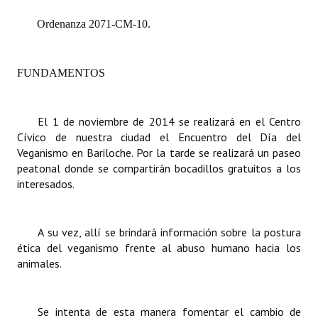
Ordenanza 2071-CM-10.
Dictámenes Asesoría Letrada
Actas de Sesión
FUNDAMENTOS
Informes de Unidad Coordinadora
Ejecución Presupuestaria
El 1 de noviembre de 2014 se realizará en el Centro
Cívico de nuestra ciudad el Encuentro del Día del
Actas de Audiencias Públicas
Veganismo en Bariloche. Por la tarde se realizará un paseo
peatonal donde se compartirán bocadillos gratuitos a los
NORMATIVA
interesados.
Comunicaciones
A su vez, allí se brindará información sobre la postura
Declaraciones
ética del veganismo frente al abuso humano hacia los
animales.
Resoluciones
Resoluciones de Presidencia
Se intenta de esta manera fomentar el cambio de