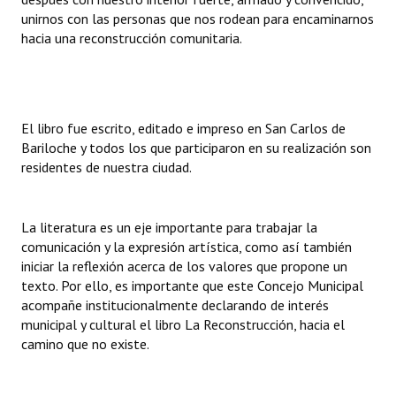
unirnos con las personas que nos rodean para encaminarnos
Huéspedes de Honor - Registro
hacia una reconstrucción comunitaria.
Antiguos Pobladores - Registro
Reconocimientos - Registro
Bariloche, Municipio intercultural
El libro fue escrito, editado e impreso en San Carlos de
Bariloche y todos los que participaron en su realización son
Entrega de distinciones
residentes de nuestra ciudad.
REFORMA DE LA CARTA ORGÁNICA
La literatura es un eje importante para trabajar la
comunicación y la expresión artística, como así también
iniciar la reflexión acerca de los valores que propone un
texto. Por ello, es importante que este Concejo Municipal
acompañe institucionalmente declarando de interés
municipal y cultural el libro La Reconstrucción, hacia el
camino que no existe.