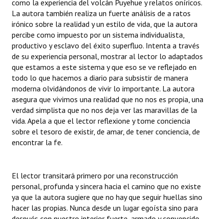
como la experiencia del volcán Puyehue y relatos oníricos.
INSTITUCIONAL
La autora también realiza un fuerte análisis de a ratos
irónico sobre la realidad y un estilo de vida, que la autora
Antiguos Pobladores
percibe como impuesto por un sistema individualista,
productivo y esclavo del éxito superfluo. Intenta a través
Noticias Destacadas
de su experiencia personal, mostrar al lector lo adaptados
que estamos a este sistema y que eso se ve reflejado en
Registros y Distinciones
todo lo que hacemos a diario para subsistir de manera
moderna olvidándonos de vivir lo importante. La autora
Datos Históricos
asegura que vivimos una realidad que no nos es propia, una
Premio al Mérito - Registro
verdad simplista que no nos deja ver las maravillas de la
vida. Apela a que el lector reflexione y tome conciencia
Audiencias Públicas - Registro
sobre el tesoro de existir, de amar, de tener conciencia, de
encontrar la fe.
Mujeres que Dejaron Huellas - Registro
Periodistas Decanos - Registro
El lector transitará primero por una reconstrucción
personal, profunda y sincera hacia el camino que no existe
Ciudadano Ilustre - Registro
ya que la autora sugiere que no hay que seguir huellas sino
hacer las propias. Nunca desde un lugar egoísta sino para
Banca del Vecino - Registro
después con nuestro interior fuerte, armado y convencido,