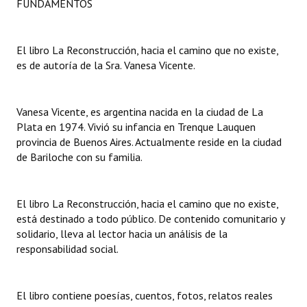
FUNDAMENTOS
Dictámenes Asesoría Letrada
El libro La Reconstrucción, hacia el camino que no existe,
Actas de Sesión
es de autoría de la Sra. Vanesa Vicente.
Informes de Unidad Coordinadora
Vanesa Vicente, es argentina nacida en la ciudad de La
Ejecución Presupuestaria
Plata en 1974. Vivió su infancia en Trenque Lauquen
Actas de Audiencias Públicas
provincia de Buenos Aires. Actualmente reside en la ciudad
de Bariloche con su familia.
NORMATIVA
Comunicaciones
El libro La Reconstrucción, hacia el camino que no existe,
está destinado a todo público. De contenido comunitario y
Declaraciones
solidario, lleva al lector hacia un análisis de la
responsabilidad social.
Resoluciones
Resoluciones de Presidencia
El libro contiene poesías, cuentos, fotos, relatos reales