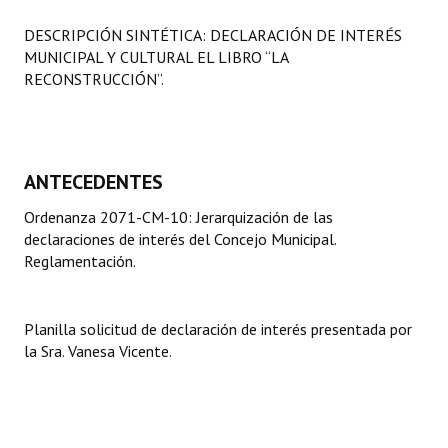
Programas
DESCRIPCIÓN SINTÉTICA: DECLARACIÓN DE INTERÉS
MUNICIPAL Y CULTURAL EL LIBRO “LA
LEGISLACIÓN
RECONSTRUCCIÓN”.
Constitución Nacional
Constitución Provincial
ANTECEDENTES
Carta Orgánica 2007
Ordenanza 2071-CM-10: Jerarquización de las
Reglamento Interno
declaraciones de interés del Concejo Municipal.
Reglamentación.
Digesto
Organigrama
Planilla solicitud de declaración de interés presentada por
la Sra. Vanesa Vicente.
DOCUMENTOS
Informes de Gestión
Proyectos Presentados