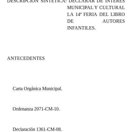
DESCRIPCIÓN SINTÉTICA: DECLARAR DE INTERÉS
Programas
MUNICIPAL Y CULTURAL
LA 14ª FERIA DEL LIBRO
LEGISLACIÓN
DE AUTORES
INFANTILES.
Constitución Nacional
Constitución Provincial
Carta Orgánica 2007
ANTECEDENTES
Reglamento Interno
Digesto
Carta Orgánica Municipal.
Organigrama
DOCUMENTOS
Ordenanza 2071-CM-10.
Informes de Gestión
Declaración 1361-CM-08.
Proyectos Presentados