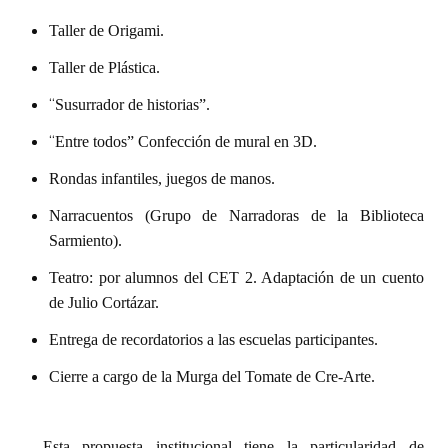
Huéspedes de Honor - Registro
Taller de Origami.
Antiguos Pobladores - Registro
Taller de Plástica.
Reconocimientos - Registro
“
Susurrador de historias”.
“
Bariloche, Municipio intercultural
Entre todos” Confección de mural en 3D.
Rondas infantiles, juegos de manos.
Entrega de distinciones
Narracuentos (Grupo de Narradoras de la Biblioteca
REFORMA DE LA CARTA ORGÁNICA
Sarmiento).
Teatro: por alumnos del CET 2. Adaptación de un cuento
de Julio Cortázar.
Entrega de recordatorios a las escuelas participantes.
Cierre a cargo de la Murga del Tomate de Cre-Arte.
Esta propuesta institucional tiene la particularidad de