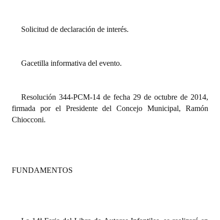
Dictámenes Asesoría Letrada
Solicitud de declaración de interés.
Actas de Sesión
Informes de Unidad Coordinadora
Gacetilla informativa del evento.
Ejecución Presupuestaria
Resolución 344-PCM-14 de fecha 29 de octubre de 2014,
Actas de Audiencias Públicas
firmada por el Presidente del Concejo Municipal, Ramón
Chiocconi.
NORMATIVA
Comunicaciones
Declaraciones
FUNDAMENTOS
Resoluciones
Resoluciones de Presidencia