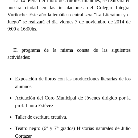
La 14ª Feria del Libro de Autores Infantiles, se realizará en
INSTITUCIONAL
nuestra ciudad en las instalaciones del Colegio Integral
Vuriloche. Este año la temática central sera “La Literatura y el
Antiguos Pobladores
Juego” se realizará el día viernes 7 de noviembre de 2014 de
9:00 a 16:00hs.
Noticias Destacadas
Registros y Distinciones
El programa de la misma consta de las siguientes
Datos Históricos
actividades:
Premio al Mérito - Registro
Exposición de libros con las producciones literarias de los
Audiencias Públicas - Registro
alumnos.
Mujeres que Dejaron Huellas - Registro
Actuación del Coro Municipal de Jóvenes dirigido por la
prof. Laura Estévez.
Periodistas Decanos - Registro
Taller de escritura creativa.
Ciudadano Ilustre - Registro
Teatro negro (6° y 7° grados) Historias naturales de Julio
Banca del Vecino - Registro
Cortázar.