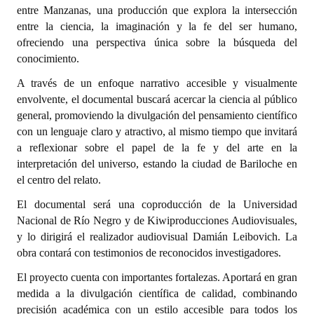
entre Manzanas, una producción que explora la intersección
entre la ciencia, la imaginación y la fe del ser humano,
Dictámenes Asesoría Letrada
ofreciendo una perspectiva única sobre la búsqueda del
Actas de Sesión
conocimiento.
A través de un enfoque narrativo accesible y visualmente
Informes de Unidad Coordinadora
envolvente, el documental buscará acercar la ciencia al público
Ejecución Presupuestaria
general, promoviendo la divulgación del pensamiento científico
con un lenguaje claro y atractivo, al mismo tiempo que invitará
Actas de Audiencias Públicas
a reflexionar sobre el papel de la fe y del arte en la
interpretación del universo, estando la ciudad de Bariloche en
NORMATIVA
el centro del relato.
El documental será una coproducción de la Universidad
Comunicaciones
Nacional de Río Negro y de Kiwiproducciones Audiovisuales,
Declaraciones
y lo dirigirá el realizador audiovisual Damián Leibovich. La
obra contará con testimonios de reconocidos investigadores.
Resoluciones
El proyecto cuenta con importantes fortalezas. Aportará en gran
Resoluciones de Presidencia
medida a la divulgación científica de calidad, combinando
precisión académica con un estilo accesible para todos los