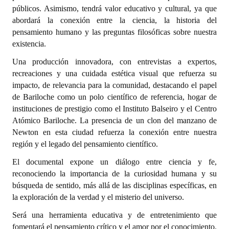
INSTITUCIONAL
públicos. Asimismo, tendrá valor educativo y cultural, ya que
abordará la conexión entre la ciencia, la historia del
Antiguos Pobladores
pensamiento humano y las preguntas filosóficas sobre nuestra
existencia.
Noticias Destacadas
Una producción innovadora, con entrevistas a expertos,
Registros y Distinciones
recreaciones y una cuidada estética visual que refuerza su
impacto, de relevancia para la comunidad, destacando el papel
Datos Históricos
de Bariloche como un polo científico de referencia, hogar de
instituciones de prestigio como el Instituto Balseiro y el Centro
Premio al Mérito - Registro
Atómico Bariloche. La presencia de un clon del manzano de
Newton en esta ciudad refuerza la conexión entre nuestra
Audiencias Públicas - Registro
región y el legado del pensamiento científico.
Mujeres que Dejaron Huellas - Registro
El documental expone un diálogo entre ciencia y fe,
reconociendo la importancia de la curiosidad humana y su
Periodistas Decanos - Registro
búsqueda de sentido, más allá de las disciplinas específicas, en
la exploración de la verdad y el misterio del universo.
Ciudadano Ilustre - Registro
Será una herramienta educativa y de entretenimiento que
Banca del Vecino - Registro
fomentará el pensamiento crítico y el amor por el conocimiento.