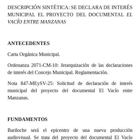
Programas
DESCRIPCIÓN SINTÉTICA:
SE DECLARA DE INTERÉS
MUNICIPAL EL PROYECTO DEL DOCUMENTAL
EL
LEGISLACIÓN
VACÍO ENTRE MANZANAS
Constitución Nacional
ANTECEDENTES
Constitución Provincial
Carta Orgánica Municipal.
Carta Orgánica 2007
Ordenanza 2071-CM-10: Jerarquización de las declaraciones
de interés del Concejo Municipal. Reglamentación.
Reglamento Interno
Nota 847-MEySV-25: Solicitud de declaración de interés
Digesto
municipal del proyecto del documental El Vacío entre
Manzanas.
Organigrama
DOCUMENTOS
FUNDAMENTOS
Informes de Gestión
Bariloche será el epicentro de una nueva producción
audiovisual. Se trata del proyecto del documental El Vacío
Proyectos Presentados