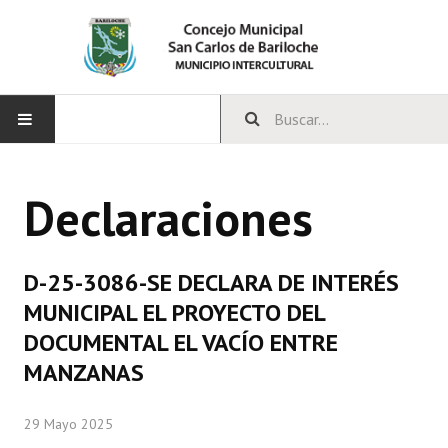
INICIO
Declaraciones
CONCEJO
Bloques Políticos
D-25-3086-SE DECLARA DE INTERÉS
Integrantes del Concejo
MUNICIPAL EL PROYECTO DEL
DOCUMENTAL EL VACÍO ENTRE
Comisiones Permanentes
MANZANAS
Comisiones Especiales
29 Mayo 2025
Concejales Mandato Cumplido