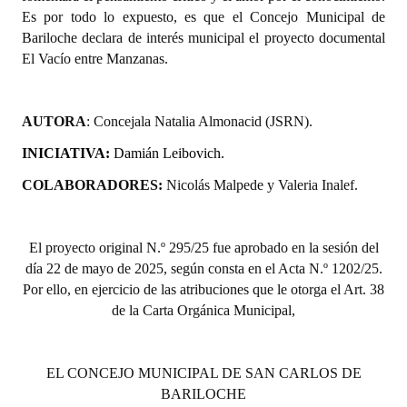
Es por todo lo expuesto, es que el Concejo Municipal de
Huéspedes de Honor - Registro
Bariloche declara de interés municipal el proyecto documental
Antiguos Pobladores - Registro
El Vacío entre Manzanas.
Reconocimientos - Registro
AUTORA
: Concejala Natalia Almonacid (JSRN).
Bariloche, Municipio intercultural
INICIATIVA:
Damián Leibovich.
Entrega de distinciones
COLABORADORES:
Nicolás Malpede y Valeria Inalef.
REFORMA DE LA CARTA ORGÁNICA
El proyecto or
iginal N.º 295/25 fue aprobado en la sesión del
día 22 de mayo de 2025, según consta en el Acta N.º 1202/25.
Por ello, en ejercicio de las atribuciones que le otorga el Art. 38
de la Carta Orgánica Municipal,
EL CONCEJO MUNICIPAL DE SAN CARLOS DE
BARILOCHE