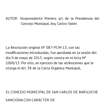
Huéspedes de Honor - Registro
Antiguos Pobladores - Registro
AUTOR: Vicepresidente Primero a/c de la Presidencia del
Concejo Municipal, Arq. Carlos Valeri.
Reconocimientos - Registro
Bariloche, Municipio intercultural
Entrega de distinciones
La Resolución
original Nº 087-PCM-13, con las
modificaciones introducidas, fue aprobada en la sesión del
REFORMA DE LA CARTA ORGÁNICA
día 9 de mayo de 2013, según consta en el Acta Nº
1000/13. Por ello, en ejercicio de las atribuciones que le
otorga el Art. 38 de la Carta Orgánica Municipal,
EL CONCEJO MUNICIPAL DE SAN CARLOS DE BARILOCHE
SANCIONA CON CARÁCTER DE