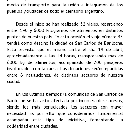
INSTITUCIONAL
medio de transporte para la unión e integración de los
pueblos y ciudades de todo el territorio argentino.
Antiguos Pobladores
Desde el inicio se han realizado 32 viajes, repartiendo
Noticias Destacadas
entre 140 y 6000 kilogramos de alimentos en distintos
puntos de nuestro país. En esta ocasión el viaje número 33
Registros y Distinciones
tendrá como destino la ciudad de San Carlos de Bariloche.
Está previsto que el mismo arribe el día 19 de abril,
Datos Históricos
aproximadamente a las 14 horas, transportando mas de
6000 kg. de alimentos, acompañado de 200 pasajeros
Premio al Mérito - Registro
involucrados con la causa. Las donaciones serán repartidas
entre 6 instituciones, de distintos sectores de nuestra
Audiencias Públicas - Registro
ciudad.
Mujeres que Dejaron Huellas - Registro
En los últimos tiempos la comunidad de San Carlos de
Bariloche se ha visto afectada por innumerables sucesos,
Periodistas Decanos - Registro
siendo los más perjudicados los sectores con mayor
Ciudadano Ilustre - Registro
necesidad. Es por ello, que consideramos fundamental
acompañar este tipo de iniciativa, fomentando la
Banca del Vecino - Registro
solidaridad entre ciudades.