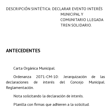
Programas
DESCRIPCIÓN SINTÉTICA: DECLARAR EVENTO INTERÉS
MUNICIPAL Y
LEGISLACIÓN
COMUNITARIO LLEGADA
TREN SOLIDARIO.
Constitución Nacional
Constitución Provincial
Carta Orgánica 2007
ANTECEDENTES
Reglamento Interno
Carta Orgánica Municipal.
Digesto
Ordenanza 2071-CM-10: J
erarquización de las
Organigrama
declaraciones de interés del Concejo Municipal.
Reglamentación.
DOCUMENTOS
Nota solicitando la declaración de interés.
Informes de Gestión
Planilla con firmas que adhieren a la solicitud.
Proyectos Presentados