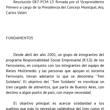
Resolución 087-PCM-13 firmada por el Vicepresidente
Primero a cargo de la Presidencia del Concejo Municipal, Arq.
Dictámenes Asesoría Letrada
Carlos Valeri.
Actas de Sesión
Informes de Unidad Coordinadora
FUNDAMENTOS
Ejecución Presupuestaria
Actas de Audiencias Públicas
Desde abril del año 2001, un grupo de integrantes del
programa Responsabilidad Social Empresarial (R.S.E) de los
NORMATIVA
ferroviarios, en conjunto con
los integrantes del equipo de
Rieles Multimedio y las personas que apoyan el sistema
Comunicaciones
ferroviario, llevan adelante lo que se denomina “Tren
Solidario”. El objetivo del “Tren Solidario” es movilizar un
Declaraciones
tren cargado de alimentos, que parte de Buenos Aires, con
destino a algún punto de país, con mayor necesidad.
Resoluciones
Resoluciones de Presidencia
El objetivo principal es acercar solidaridad a los
pueblos
que más lo necesitan valiéndose del tren como el