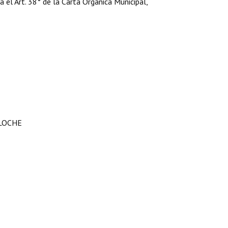
ga el Art. 38° de la Carta Orgánica Municipal,
ILOCHE