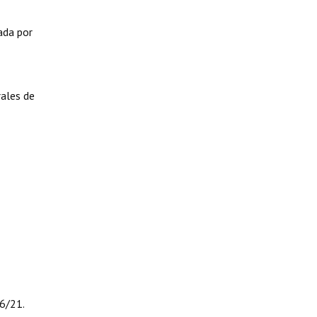
ada por
rales de
46/21.