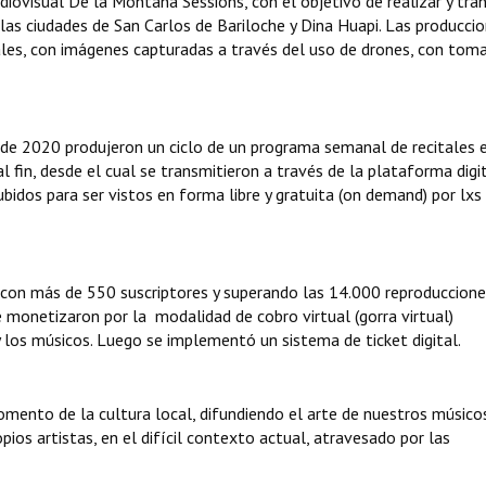
ovisual De la Montaña Sessions, con el objetivo de realizar y tran
 las ciudades de San Carlos de Bariloche y Dina Huapi. Las producci
les, con imágenes capturadas a través del uso de drones, con tom
de 2020 produjeron un ciclo de un programa semanal de recitales e
 fin, desde el cual se transmitieron a través de la plataforma digi
idos para ser vistos en forma libre y gratuita (on demand) por lxs
con más de 550 suscriptores y superando las 14.000 reproduccione
monetizaron por la modalidad de cobro virtual (gorra virtual)
 los músicos. Luego se implementó un sistema de ticket digital.
omento de la cultura local, difundiendo el arte de nuestros músicos,
pios artistas, en el difícil contexto actual, atravesado por las