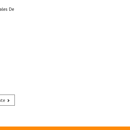
cales De
nte