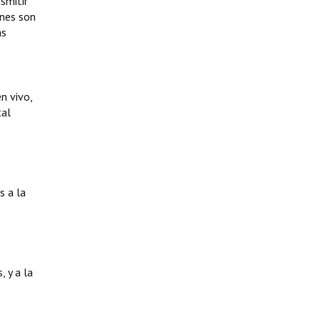
smitir
ones son
as
n vivo,
tal
s a la
 y a la