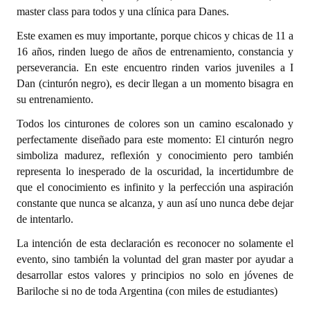
INSTITUCIONAL
master class para todos y una clínica para Danes.
Este examen es muy importante, porque chicos y chicas de 11 a
Antiguos Pobladores
16 años, rinden luego de años de entrenamiento, constancia y
perseverancia. En este encuentro rinden varios juveniles a I
Noticias Destacadas
Dan (cinturón negro), es decir llegan a un momento bisagra en
Registros y Distinciones
su entrenamiento.
Todos los cinturones de colores son un camino escalonado y
Datos Históricos
perfectamente diseñado para este momento: El cinturón negro
Premio al Mérito - Registro
simboliza madurez, reflexión y conocimiento pero también
representa lo inesperado de la oscuridad, la incertidumbre de
Audiencias Públicas - Registro
que el conocimiento es infinito y la perfección una aspiración
constante que nunca se alcanza, y aun así uno nunca debe dejar
Mujeres que Dejaron Huellas - Registro
de intentarlo.
Periodistas Decanos - Registro
La intención de esta declaración es reconocer no solamente el
evento, sino también la voluntad del gran master por ayudar a
Ciudadano Ilustre - Registro
desarrollar estos valores y principios no solo en jóvenes de
Bariloche si no de toda Argentina (con miles de estudiantes)
Banca del Vecino - Registro