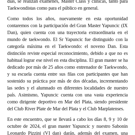
días, se realizan exámenes, Master Class y clínicas, tanto para
Taekwondistas como para el público en general.
Dictámenes Asesoría Letrada
Como todos los años, nuevamente en esta oportunidad
Actas de Sesión
contaremos con la participación del Gran Master Yapuncic (IX
Dan), quien cuenta con una trayectoria extraordinaria en el
Informes de Unidad Coordinadora
mundo de taekwondo. El Sr Yapuncic fue distinguido con la
categoría máxima en el Taekwondo: el noveno Dan. Esta
Ejecución Presupuestaria
distinción reviste especial reconocimiento, debido a que no es
habitual lograr ese nivel en esta disciplina. El gran master se ha
Actas de Audiencias Públicas
dedicado por más de 25 años como entrenador de Taekwondo,
y su escuela cuenta entre sus filas con participantes que han
NORMATIVA
sostenido su práctica por más de dos décadas, incrementando
las sedes y el alumnado en diferentes localidades de nuestro
Comunicaciones
país. Asimismo, Yapuncic cuenta con una vasta experiencia
Declaraciones
como dirigente deportivo en Mar del Plata, siendo presidente
del Club River Plate de Mar del Plata y el Club Marplatenses.
Resoluciones
En este encuentro, que se llevará a cabo los días 8, 9 y 10 de
Resoluciones de Presidencia
octubre de 2024, el gran master Yapuncic y nuestro Sabonin
Leonardo Pizzini (VI dan) darán, además del examen, una