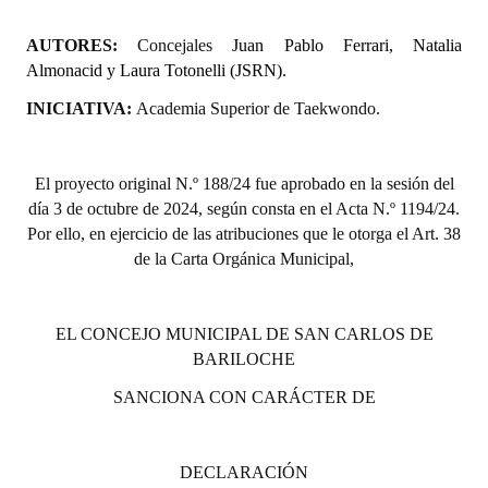
Huéspedes de Honor - Registro
AUTORES:
Concejales
Juan Pablo Ferrari, Natalia
Antiguos Pobladores - Registro
Almonacid y Laura Totonelli (JSRN).
INICIATIVA:
Academia Superior de Taekwondo.
Reconocimientos - Registro
Bariloche, Municipio intercultural
El proyecto original N.º 188/24 fue aprobado en la sesión del
Entrega de distinciones
día 3 de octubre de 2024, según consta en el Acta N.º 1194/24.
Por ello, en ejercicio de las atribuciones que le otorga el Art. 38
REFORMA DE LA CARTA ORGÁNICA
de la Carta Orgánica Municipal,
EL CONCEJO MUNICIPAL DE SAN CARLOS DE
BARILOCHE
SANCIONA CON CARÁCTER DE
DECLARACIÓN