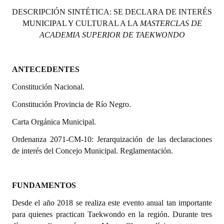
Programas
DESCRIPCIÓN SINTÉTICA:
SE DECLARA DE INTERÉS
MUNICIPAL Y CULTURAL A LA
MASTERCLAS DE
LEGISLACIÓN
ACADEMIA SUPERIOR DE TAEKWONDO
Constitución Nacional
ANTECEDENTES
Constitución Provincial
Constitución Nacional.
Carta Orgánica 2007
Constitución Provincia de Río Negro.
Reglamento Interno
Carta Orgánica Municipal.
Digesto
Ordenanza 2071-CM-10: Jerarquización de las declaraciones
de interés del Concejo Municipal. Reglamentación.
Organigrama
DOCUMENTOS
FUNDAMENTOS
Desde el año 2018 se realiza este evento anual tan importante
Informes de Gestión
para quienes practican Taekwondo en la región. Durante tres
Proyectos Presentados