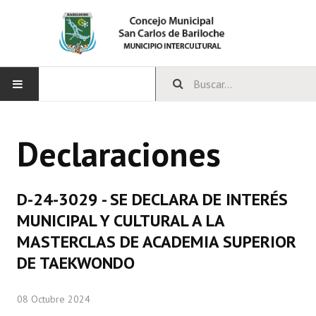
INICIO
Declaraciones
CONCEJO
Bloques Políticos
D-24-3029 - SE DECLARA DE INTERÉS
Integrantes del Concejo
MUNICIPAL Y CULTURAL A LA
MASTERCLAS DE ACADEMIA SUPERIOR
Comisiones Permanentes
DE TAEKWONDO
Comisiones Especiales
08 Octubre 2024
Concejales Mandato Cumplido