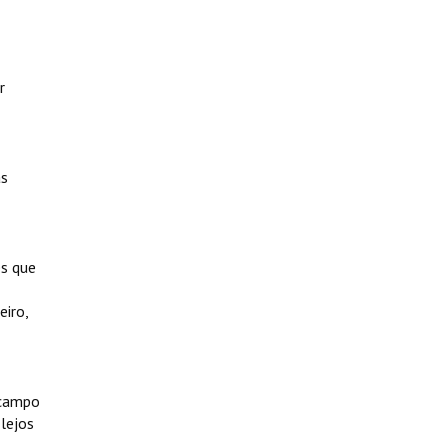
r
as
es que
eiro,
 campo
 lejos