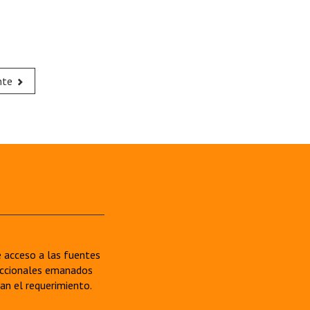
nte
re acceso a las fuentes
sdiccionales emanados
van el requerimiento.