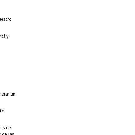
uestro
ral y
nerar un
nto
des de
 de las