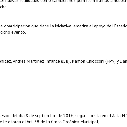
ocer nuevas realidades como también nos permite mirarnos a nosot
che.
y participación que tiene la iniciativa, amerita el apoyo del Estad
 dicho evento.
nítez, Andrés Martínez Infante (JSB), Ramón Chiocconi (FPV) y Dan
sesión del día 8 de septiembre de 2016, según consta en el Acta N.
e le otorga el Art. 38 de la Carta Orgánica Municipal,