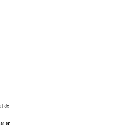
al de
rar en