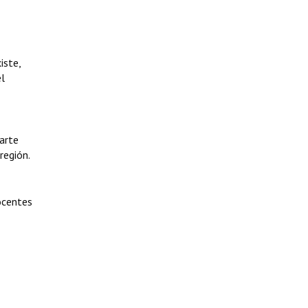
iste,
el
 arte
región.
docentes