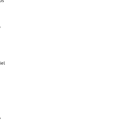
ros
o
iel
º