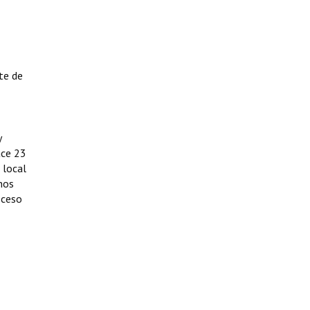
ote de
y
ace 23
 local
nos
oceso