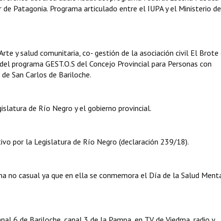
inar de Patagonia. Programa articulado entre el IUPA y el Ministerio de
rte y salud comunitaria, co- gestión de la asociación civil El Brote
 del programa GEST.O.S del Concejo Provincial para Personas con
 de San Carlos de Bariloche.
slatura de Río Negro y el gobierno provincial.
tivo por la Legislatura de Río Negro (declaración 239/18).
cha no casual ya que en ella se conmemora el Día de la Salud Ment
nal 6 de Bariloche, canal 3 de la Pampa, en TV de Viedma, radio y