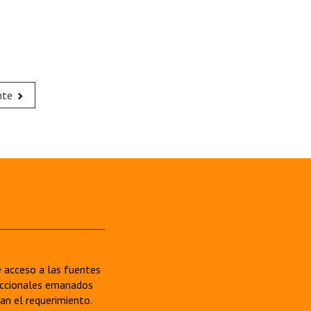
nte
re acceso a las fuentes
sdiccionales emanados
van el requerimiento.