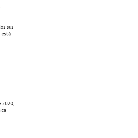
.
dos sus
o está
e 2020,
nica