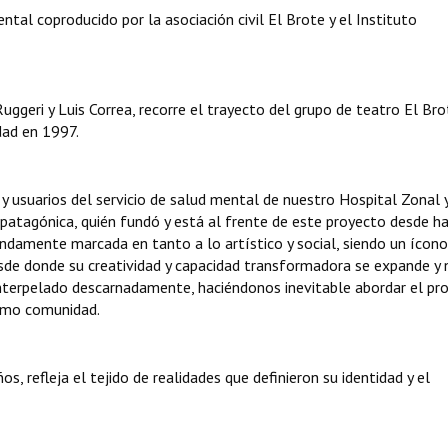
al coproducido por la asociación civil El Brote y el Instituto
Ruggeri y Luis Correa, recorre el trayecto del grupo de teatro El Br
udad en 1997.
 y usuarios del servicio de salud mental de nuestro Hospital Zonal 
ra patagónica, quién fundó y está al frente de este proyecto desde h
ndamente marcada en tanto a lo artístico y social, siendo un ícono
sde donde su creatividad y capacidad transformadora se expande y 
n interpelado descarnadamente, haciéndonos inevitable abordar el pr
como comunidad.
s, refleja el tejido de realidades que definieron su identidad y el