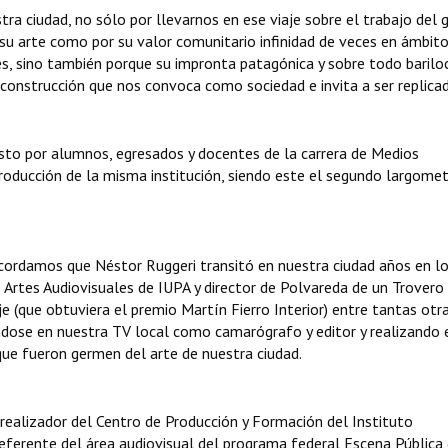
ra ciudad, no sólo por llevarnos en ese viaje sobre el trabajo del 
 su arte como por su valor comunitario infinidad de veces en ámbit
les, sino también porque su impronta patagónica y sobre todo barilo
y construcción que nos convoca como sociedad e invita a ser replicad
to por alumnos, egresados y docentes de la carrera de Medios
Producción de la misma institución, siendo este el segundo largomet
cordamos que Néstor Ruggeri transitó en nuestra ciudad años en l
Artes Audiovisuales de IUPA y director de Polvareda de un Trovero 
e (que obtuviera el premio Martín Fierro Interior) entre tantas otra
ose en nuestra TV local como camarógrafo y editor y realizando 
ue fueron germen del arte de nuestra ciudad.
, realizador del Centro de Producción y Formación del Instituto
referente del área audiovisual del programa federal Escena Pública