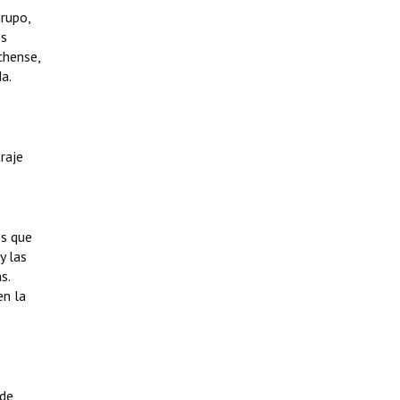
grupo,
os
chense,
a.
raje
os que
y las
s.
en la
 de