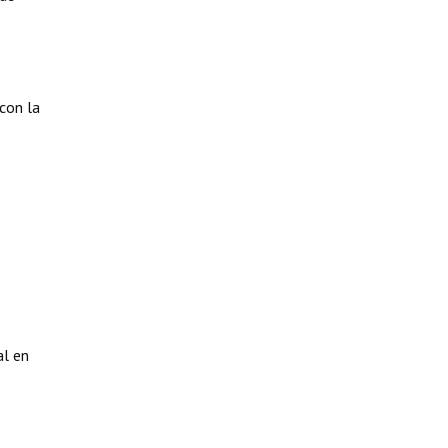
 con la
al en