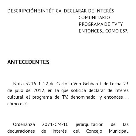
Programas
DESCRIPCIÓN SINTÉTICA: DECLARAR DE INTERÉS
COMUNITARIO
LEGISLACIÓN
PROGRAMA DE TV “Y
ENTONCES…COMO ES?.
Constitución Nacional
Constitución Provincial
Carta Orgánica 2007
ANTECEDENTES
Reglamento Interno
Nota 3215-1-12 de Carlota Von Gebhardt de fecha 23
Digesto
de julio de 2012, en la que solicita declarar de interés
Organigrama
cultural el programa de TV, denominado “y entonces …
cómo es?”.
DOCUMENTOS
Informes de Gestión
Ordenanza 2071-CM-10 jerarquización de las
declaraciones de interés del Concejo Municipal.
Proyectos Presentados