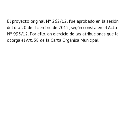
Huéspedes de Honor - Registro
Antiguos Pobladores - Registro
El proyecto original Nº 262/12, fue aprobado en la sesión
del día 20 de diciembre de 2012, según consta en el Acta
Reconocimientos - Registro
Nº 995/12. Por ello, en ejercicio de las atribuciones que le
otorga el Art. 38 de la Carta Orgánica Municipal,
Bariloche, Municipio intercultural
Entrega de distinciones
REFORMA DE LA CARTA ORGÁNICA