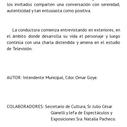
INSTITUCIONAL
los invitados comparten una conversación con serenidad,
autenticidad y tan entusiasta como positiva.
Antiguos Pobladores
Noticias Destacadas
La conductora comienza entrevistando en exteriores, en
el ámbito donde desarrolla su vida el personaje y luego
Registros y Distinciones
continúa con una charla distendida y amena en el estudio
de Televisión.
Datos Históricos
Premio al Mérito - Registro
Audiencias Públicas - Registro
AUTOR: Intendente Municipal,
Cdor. Omar Goye.
Mujeres que Dejaron Huellas - Registro
Periodistas Decanos - Registro
COLABORADORES: Secretario de Cultura, Sr. Julio César
Ciudadano Ilustre - Registro
Gianelli y
Jefa de Espectáculos y
Exposiciones Sra. Natalia Pacheco.
Banca del Vecino - Registro