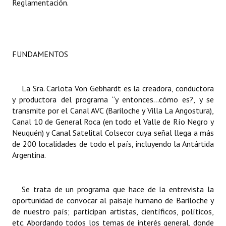
Reglamentación.
Dictámenes Asesoría Letrada
Actas de Sesión
FUNDAMENTOS
Informes de Unidad Coordinadora
Ejecución Presupuestaria
La Sra.
Carlota
Von Gebhardt es la creadora, conductora
y productora del programa “y entonces…cómo es?, y se
Actas de Audiencias Públicas
transmite por el Canal AVC (Bariloche y Villa La Angostura),
Canal 10 de General Roca (en todo el Valle de Río Negro y
NORMATIVA
Neuquén) y Canal Satelital Colsecor cuya señal llega a más
de 200 localidades de todo el país, incluyendo la Antártida
Comunicaciones
Argentina.
Declaraciones
Se trata de un programa que hace de la entrevista la
Resoluciones
oportunidad de convocar al paisaje humano de Bariloche y
Resoluciones de Presidencia
de nuestro país; participan artistas, científicos, políticos,
etc. Abordando todos los temas de interés general, donde