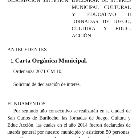
DESCRIPCIÓN SINTÉTICA: DECLARAR DE INTERÉS
Programas
MUNICIPAL CULTURAL
Y EDUCATIVO II
LEGISLACIÓN
JORNADAS DE JUEGO,
CULTURA Y EDUC-
Constitución Nacional
ACCIÓN.
Constitución Provincial
ANTECEDENTES
Carta Orgánica 2007
Carta Orgánica Municipal.
Ordenanza 2071-CM-10.
Reglamento Interno
Solicitud de declaración de interés.
Digesto
Organigrama
FUNDAMENTOS
DOCUMENTOS
Por segundo año consecutivo se realizarán en la ciudad de
San Carlos de Bariloche, las Jornadas de Juego, Cultura y
Informes de Gestión
Educ Acción, las cuales en el año 2014 fueron declaradas de
interés general por nuestro municipio y asistieron 50 personas,
Proyectos Presentados