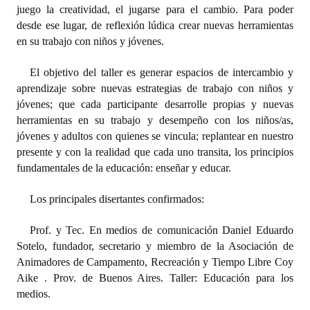
INSTITUCIONAL
juego la creatividad, el jugarse para el cambio. Para poder
desde ese lugar, de reflexión lúdica crear nuevas herramientas
Antiguos Pobladores
en su trabajo con niños y jóvenes.
Noticias Destacadas
El objetivo del taller es generar espacios de intercambio y
aprendizaje sobre nuevas estrategias de trabajo con niños y
Registros y Distinciones
jóvenes; que cada participante desarrolle propias y nuevas
herramientas en su trabajo y desempeño con los niños/as,
Datos Históricos
jóvenes y adultos con quienes se vincula; replantear en nuestro
presente y con la realidad que cada uno transita, los principios
Premio al Mérito - Registro
fundamentales de la educación: enseñar y educar.
Audiencias Públicas - Registro
Los principales disertantes confirmados:
Mujeres que Dejaron Huellas - Registro
Prof. y Tec. En medios de comunicación Daniel Eduardo
Periodistas Decanos - Registro
Sotelo, fundador, secretario y miembro de la Asociación de
Animadores de Campamento, Recreación y Tiempo Libre Coy
Ciudadano Ilustre - Registro
Aike . Prov. de Buenos Aires. Taller: Educación para los
medios.
Banca del Vecino - Registro