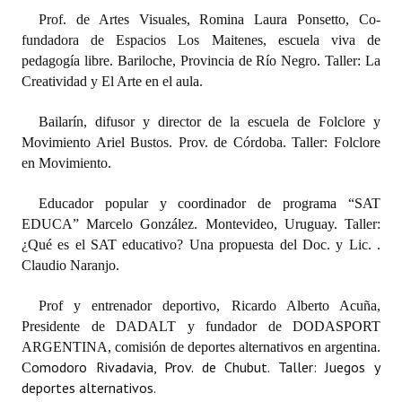
Huéspedes de Honor - Registro
Prof. de Artes Visuales, Romina Laura Ponsetto, Co-
fundadora de Espacios Los Maitenes, escuela viva de
Antiguos Pobladores - Registro
pedagogía libre. Bariloche, Provincia de Río Negro. Taller: La
Creatividad y El Arte en el aula.
Reconocimientos - Registro
Bailarín, difusor y director de la escuela de Folclore y
Bariloche, Municipio intercultural
Movimiento Ariel Bustos. Prov. de Córdoba. Taller: Folclore
en Movimiento.
Entrega de distinciones
REFORMA DE LA CARTA ORGÁNICA
Educador popular y coordinador de programa “SAT
EDUCA” Marcelo González. Montevideo, Uruguay. Taller:
¿Qué es el SAT educativo? Una propuesta del Doc. y Lic. .
Claudio Naranjo.
Prof y entrenador deportivo, Ricardo Alberto Acuña,
Presidente de DADALT y fundador de DODASPORT
ARGENTINA, comisión de deportes alternativos en argentina.
omodoro Rivadavia, Prov. de Chubut. Taller: Juegos y
C
deportes alternativos.