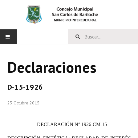
INICIO
Declaraciones
CONCEJO
Bloques Políticos
D-15-1926
Integrantes del Concejo
23 Octubre 2015
Comisiones Permanentes
Comisiones Especiales
DECLARACIÓN
N° 1926-CM-15
Concejales Mandato Cumplido