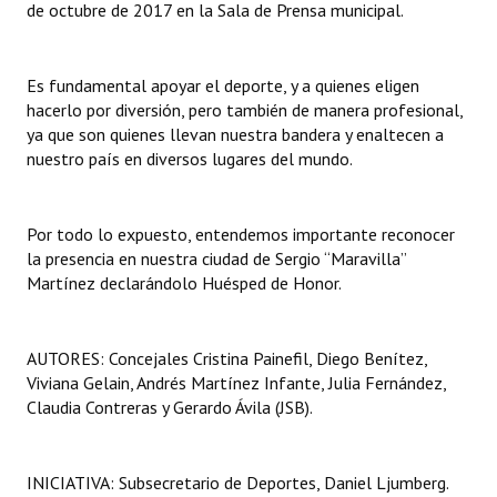
de octubre de 2017 en la Sala de Prensa municipal.
Huéspedes de Honor - Registro
Antiguos Pobladores - Registro
Es fundamental apoyar el deporte, y a quienes eligen
hacerlo por diversión, pero también de manera profesional,
Reconocimientos - Registro
ya que son quienes llevan nuestra bandera y enaltecen a
nuestro país en diversos lugares del mundo.
Bariloche, Municipio intercultural
Entrega de distinciones
Por todo lo expuesto, entendemos importante reconocer
REFORMA DE LA CARTA ORGÁNICA
la presencia en nuestra ciudad de Sergio “Maravilla”
Martínez declarándolo Huésped de Honor.
AUTORES: Concejales Cristina Painefil, Diego Benítez,
Viviana Gelain, Andrés Martínez Infante, Julia Fernández,
Claudia Contreras y Gerardo Ávila (JSB).
INICIATIVA: Subsecretario de Deportes, Daniel Ljumberg.