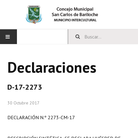
INICIO
Declaraciones
CONCEJO
Bloques Políticos
D-17-2273
Integrantes del Concejo
30 Octubre 2017
Comisiones Permanentes
DECLARACIÓN N.º 2273-CM-17
Comisiones Especiales
Concejales Mandato Cumplido