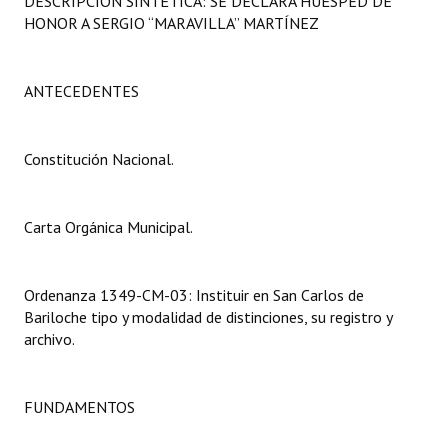
DESCRIPCIÓN SINTÉTICA: SE DECLARA HUÉSPED DE
Programas
HONOR A SERGIO “MARAVILLA” MARTÍNEZ
LEGISLACIÓN
ANTECEDENTES
Constitución Nacional
Constitución Provincial
Constitución Nacional.
Carta Orgánica 2007
Carta Orgánica Municipal.
Reglamento Interno
Digesto
Ordenanza 1349-CM-03: Instituir en San Carlos de
Bariloche tipo y modalidad de distinciones, su registro y
Organigrama
archivo.
DOCUMENTOS
FUNDAMENTOS
Informes de Gestión
Proyectos Presentados