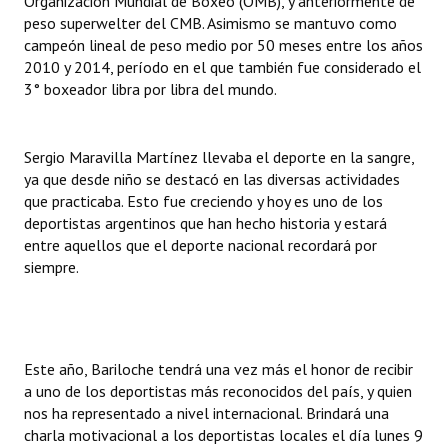
Organización Mundial de Boxeo (OMB), y anteriormente de
INSTITUCIONAL
peso superwelter del CMB. Asimismo se mantuvo como
campeón lineal de peso medio por 50 meses entre los años
Antiguos Pobladores
2010 y 2014, período en el que también fue considerado el
3° boxeador libra por libra del mundo.
Noticias Destacadas
Registros y Distinciones
Sergio Maravilla Martínez llevaba el deporte en la sangre,
ya que desde niño se destacó en las diversas actividades
Datos Históricos
que practicaba. Esto fue creciendo y hoy es uno de los
deportistas argentinos que han hecho historia y estará
Premio al Mérito - Registro
entre aquellos que el deporte nacional recordará por
Audiencias Públicas - Registro
siempre.
Mujeres que Dejaron Huellas - Registro
Periodistas Decanos - Registro
Este año, Bariloche tendrá una vez más el honor de recibir
Ciudadano Ilustre - Registro
a uno de los deportistas más reconocidos del país, y quien
nos ha representado a nivel internacional. Brindará una
Banca del Vecino - Registro
charla motivacional a los deportistas locales el día lunes 9