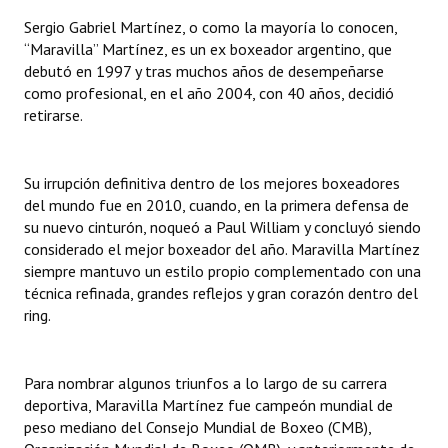
Sergio Gabriel Martínez, o como la mayoría lo conocen,
Dictámenes Asesoría Letrada
“Maravilla” Martínez, es un ex boxeador argentino, que
debutó en 1997 y tras muchos años de desempeñarse
Actas de Sesión
como profesional, en el año 2004, con 40 años, decidió
retirarse.
Informes de Unidad Coordinadora
Ejecución Presupuestaria
Su irrupción definitiva dentro de los mejores boxeadores
del mundo fue en 2010, cuando, en la primera defensa de
Actas de Audiencias Públicas
su nuevo cinturón, noqueó a Paul William y concluyó siendo
considerado el mejor boxeador del año. Maravilla Martínez
NORMATIVA
siempre mantuvo un estilo propio complementado con una
técnica refinada, grandes reflejos y gran corazón dentro del
Comunicaciones
ring.
Declaraciones
Resoluciones
Para nombrar algunos triunfos a lo largo de su carrera
deportiva, Maravilla Martínez fue campeón mundial de
Resoluciones de Presidencia
peso mediano del Consejo Mundial de Boxeo (CMB), ​