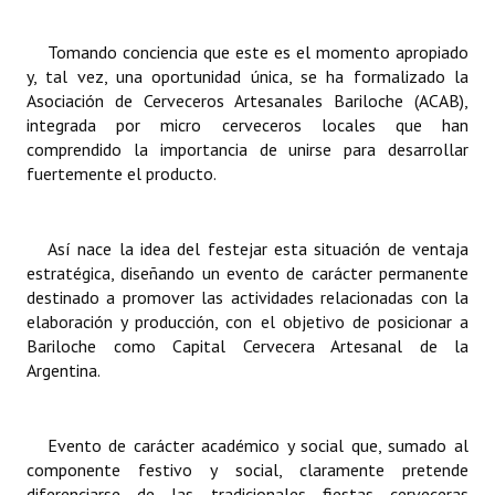
Huéspedes de Honor - Registro
Tomando conciencia que este es el momento apropiado
Antiguos Pobladores - Registro
y, tal vez, una oportunidad única, se ha formalizado la
Asociación de Cerveceros Artesanales Bariloche (ACAB),
Reconocimientos - Registro
integrada por micro cerveceros locales que han
comprendido la importancia de unirse para desarrollar
Bariloche, Municipio intercultural
fuertemente el producto.
Entrega de distinciones
Así nace la idea del festejar esta situación de ventaja
REFORMA DE LA CARTA ORGÁNICA
estratégica, diseñando un evento de carácter permanente
destinado a promover las actividades relacionadas con la
elaboración y producción, con el objetivo de posicionar a
Bariloche como Capital Cervecera Artesanal de la
Argentina.
Evento de carácter académico y social que, sumado al
componente festivo y social, claramente pretende
diferenciarse de las tradicionales fiestas cerveceras