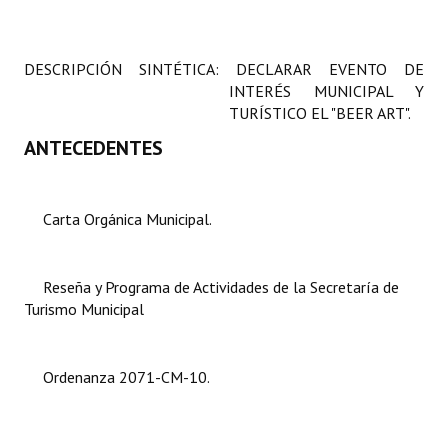
Programas
LEGISLACIÓN
DESCRIPCIÓN SINTÉTICA:
DECLARAR EVENTO DE
INTERÉS MUNICIPAL Y
Constitución Nacional
TURÍSTICO EL "BEER ART".
ANTECEDENTES
Constitución Provincial
Carta Orgánica 2007
Carta Orgánica Municipal.
Reglamento Interno
Digesto
Reseña y Programa de Actividades de la Secretaría de
Turismo Municipal
Organigrama
DOCUMENTOS
Ordenanza 2071-CM-10.
Informes de Gestión
Proyectos Presentados