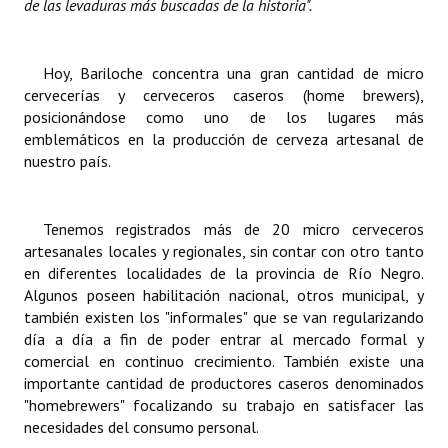
de las levaduras más buscadas de la historia".
INSTITUCIONAL
Antiguos Pobladores
Hoy, Bariloche concentra una gran cantidad de micro
cervecerías y cerveceros caseros (home brewers),
Noticias Destacadas
posicionándose como uno de los lugares más
emblemáticos en la producción de cerveza artesanal de
Registros y Distinciones
nuestro país.
Datos Históricos
Premio al Mérito - Registro
Tenemos registrados más de 20 micro cerveceros
artesanales locales y regionales, sin contar con otro tanto
Audiencias Públicas - Registro
en diferentes localidades de la provincia de Río Negro.
Algunos poseen habilitación nacional, otros municipal, y
Mujeres que Dejaron Huellas - Registro
también existen los "informales" que se van regularizando
día a día a fin de poder entrar al mercado formal y
Periodistas Decanos - Registro
comercial en continuo crecimiento. También existe una
importante cantidad de productores caseros denominados
Ciudadano Ilustre - Registro
"homebrewers" focalizando su trabajo en satisfacer las
necesidades del consumo personal.
Banca del Vecino - Registro