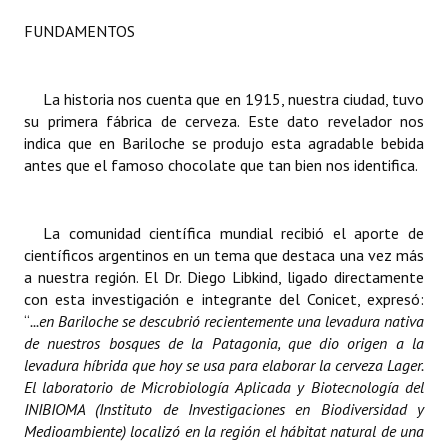
FUNDAMENTOS
Dictámenes Asesoría Letrada
Actas de Sesión
La historia nos cuenta que en 1915, nuestra ciudad, tuvo
su primera fábrica de cerveza. Este dato revelador nos
Informes de Unidad Coordinadora
indica que en Bariloche se produjo esta agradable bebida
Ejecución Presupuestaria
antes que el famoso chocolate que tan bien nos identifica.
Actas de Audiencias Públicas
La comunidad científica mundial recibió el aporte de
NORMATIVA
científicos argentinos en un tema que destaca una vez más
a nuestra región. El Dr. Diego Libkind, ligado directamente
Comunicaciones
con esta investigación e integrante del Conicet, expresó:
“
...en Bariloche se descubrió recientemente una levadura nativa
Declaraciones
de nuestros bosques de la Patagonia, que dio origen a la
levadura híbrida que hoy se usa para elaborar la cerveza Lager.
Resoluciones
El laboratorio de Microbiología Aplicada y Biotecnología del
INIBIOMA (Instituto de Investigaciones en Biodiversidad y
Resoluciones de Presidencia
Medioambiente) localizó en la región el hábitat natural de una