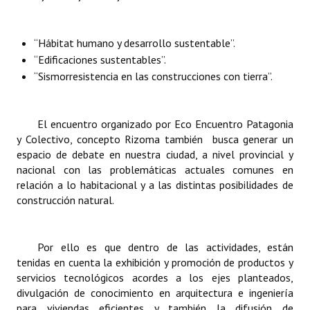
INSTITUCIONAL
Antiguos Pobladores
“Hábitat humano y desarrollo sustentable”.
“Edificaciones sustentables”.
Noticias Destacadas
“Sismorresistencia en las construcciones con tierra”.
Registros y Distinciones
El encuentro organizado por Eco Encuentro Patagonia
Datos Históricos
y Colectivo, concepto Rizoma también busca generar un
espacio de debate en nuestra ciudad, a nivel provincial y
Premio al Mérito - Registro
nacional con las problemáticas actuales comunes en
Audiencias Públicas - Registro
relación a lo habitacional y a las distintas posibilidades de
construcción natural.
Mujeres que Dejaron Huellas - Registro
Periodistas Decanos - Registro
Por ello es que dentro de las actividades, están
tenidas en cuenta la exhibición y promoción de productos y
Ciudadano Ilustre - Registro
servicios tecnológicos acordes a los ejes planteados,
divulgación de conocimiento en arquitectura e ingeniería
Banca del Vecino - Registro
para viviendas eficientes y también la difusión de