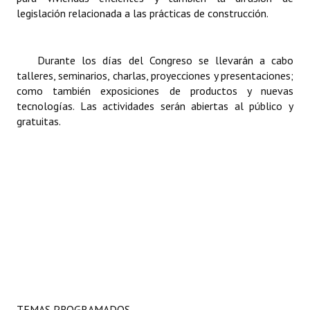
legislación relacionada a las prácticas de construcción.
Huéspedes de Honor - Registro
Antiguos Pobladores - Registro
Durante los días del Congreso se llevarán a cabo
Reconocimientos - Registro
talleres, seminarios, charlas, proyecciones y presentaciones;
como también exposiciones de productos y nuevas
Bariloche, Municipio intercultural
tecnologías.
Las actividades serán abiertas al público y
gratuitas.
Entrega de distinciones
REFORMA DE LA CARTA ORGÁNICA
TEMAS PROGRAMADOS