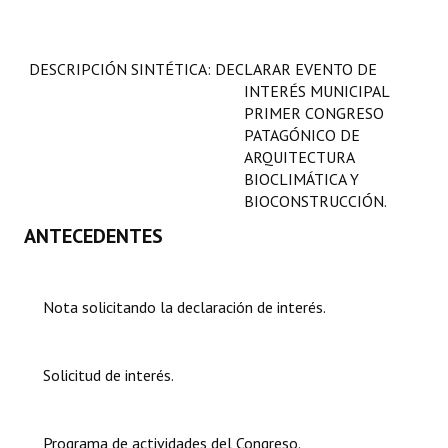
Programas
LEGISLACIÓN
DESCRIPCIÓN SINTÉTICA: DECLARAR EVENTO DE
INTERÉS MUNICIPAL
Constitución Nacional
PRIMER CONGRESO
PATAGÓNICO DE
Constitución Provincial
ARQUITECTURA
BIOCLIMÁTICA Y
Carta Orgánica 2007
BIOCONSTRUCCIÓN.
ANTECEDENTES
Reglamento Interno
Digesto
Nota solicitando la declaración de interés.
Organigrama
DOCUMENTOS
Solicitud de interés.
Informes de Gestión
Programa de actividades del Congreso.
Proyectos Presentados