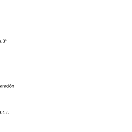
 3º
aración
2012.