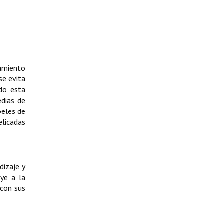
hamiento
se evita
ndo esta
edias de
peles de
elicadas
dizaje y
uye a la
 con sus