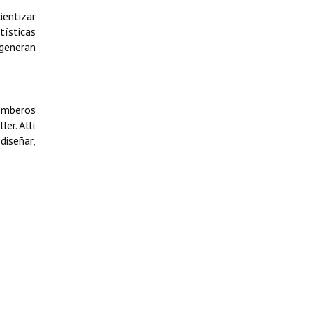
ientizar
ísticas
 generan
omberos
er. Allí
diseñar,