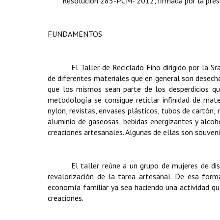
Resolución 285-PCM- 2012, firmada por la presid
FUNDAMENTOS
El Taller de Reciclado Fino dirigido por la 
de diferentes materiales que en general son desecha
que los mismos sean parte de los desperdicios que
metodología se consigue reciclar infinidad de mate
nylon, revistas, envases plásticos, tubos de cartón,
aluminio de gaseosas, bebidas energizantes y alcohól
creaciones artesanales. Algunas de ellas son souvenir
El taller reúne a un grupo de mujeres de di
revalorización de la tarea artesanal. De esa for
economía familiar ya sea haciendo una actividad qu
creaciones.