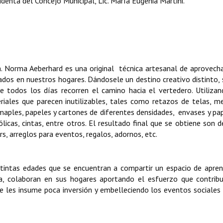
enta del Concejo Municipal, Lic. María Eugenia Martini.
Sra. Norma Aeberhard es una original técnica artesanal de aprovec
dos en nuestros hogares. Dándosele un destino creativo distinto, 
 todos los días recorren el camino hacia el vertedero. Utiliza
riales que parecen inutilizables, tales como retazos de telas, m
 maples, papeles y cartones de diferentes densidades, envases y pa
icas, cintas, entre otros. El resultado final que se obtiene son d
s, arreglos para eventos, regalos, adornos, etc.
stintas edades que se encuentran a compartir un espacio de apren
ma, colaboran en sus hogares aportando el esfuerzo que contrib
e les insume poca inversión y embelleciendo los eventos sociales