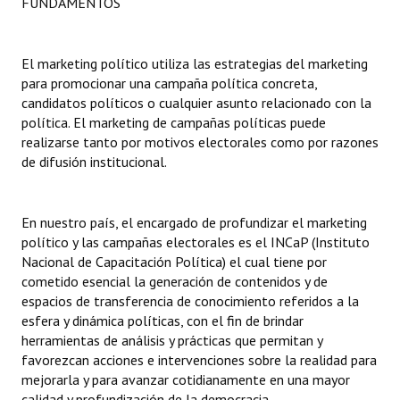
FUNDAMENTOS
Dictámenes Asesoría Letrada
El marketing político utiliza las estrategias del marketing
Actas de Sesión
para promocionar una campaña política concreta,
candidatos políticos o cualquier asunto relacionado con la
Informes de Unidad Coordinadora
política. El marketing de campañas políticas puede
realizarse tanto por motivos electorales como por razones
Ejecución Presupuestaria
de difusión institucional.
Actas de Audiencias Públicas
En nuestro país, el encargado de profundizar el marketing
NORMATIVA
político y las campañas electorales es el INCaP (Instituto
Nacional de Capacitación Política) el cual tiene por
Comunicaciones
cometido esencial la generación de contenidos y de
Declaraciones
espacios de transferencia de conocimiento referidos a la
esfera y dinámica políticas, con el fin de brindar
Resoluciones
herramientas de análisis y prácticas que permitan y
favorezcan acciones e intervenciones sobre la realidad para
Resoluciones de Presidencia
mejorarla y para avanzar cotidianamente en una mayor
calidad y profundización de la democracia.