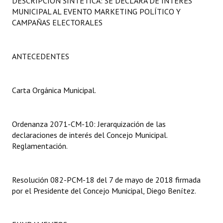
DESCRIPCIÓN SINTÉTICA: SE DECLARA DE INTERÉS
Programas
MUNICIPAL AL EVENTO MARKETING POLÍTICO Y
CAMPAÑAS ELECTORALES
LEGISLACIÓN
Constitución Nacional
ANTECEDENTES
Constitución Provincial
Carta Orgánica Municipal.
Carta Orgánica 2007
Reglamento Interno
Ordenanza 2071-CM-10: Jerarquización de las
declaraciones de interés del Concejo Municipal.
Digesto
Reglamentación.
Organigrama
Resolución 082-PCM-18 del 7 de mayo de 2018 firmada
DOCUMENTOS
por el Presidente del Concejo Municipal, Diego Benítez.
Informes de Gestión
Proyectos Presentados