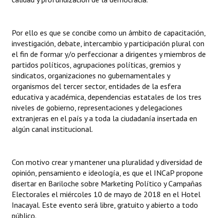
INSTITUCIONAL
Antiguos Pobladores
Por ello es que se concibe como un ámbito de capacitación,
investigación, debate, intercambio y participación plural con
Noticias Destacadas
el fin de formar y/o perfeccionar a dirigentes y miembros de
partidos políticos, agrupaciones políticas, gremios y
Registros y Distinciones
sindicatos, organizaciones no gubernamentales y
organismos del tercer sector, entidades de la esfera
Datos Históricos
educativa y académica, dependencias estatales de los tres
niveles de gobierno, representaciones y delegaciones
Premio al Mérito - Registro
extranjeras en el país y a toda la ciudadanía insertada en
Audiencias Públicas - Registro
algún canal institucional.
Mujeres que Dejaron Huellas - Registro
Con motivo crear y mantener una pluralidad y diversidad de
Periodistas Decanos - Registro
opinión, pensamiento e ideología, es que el INCaP propone
disertar en Bariloche sobre Marketing Político y Campañas
Ciudadano Ilustre - Registro
Electorales el miércoles 10 de mayo de 2018 en el Hotel
Inacayal. Este evento será libre, gratuito y abierto a todo
Banca del Vecino - Registro
público.