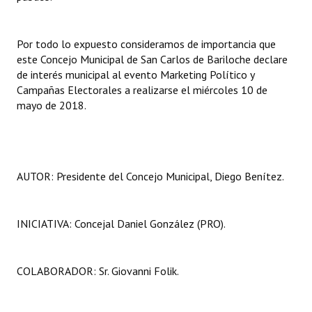
Huéspedes de Honor - Registro
Antiguos Pobladores - Registro
Por todo lo expuesto consideramos de importancia que
este Concejo Municipal de San Carlos de Bariloche declare
Reconocimientos - Registro
de interés municipal al evento Marketing Político y
Campañas Electorales a realizarse el miércoles 10 de
Bariloche, Municipio intercultural
mayo de 2018.
Entrega de distinciones
REFORMA DE LA CARTA ORGÁNICA
AUTOR: Presidente del Concejo Municipal, Diego Benítez.
INICIATIVA: Concejal Daniel González (PRO).
COLABORADOR: Sr. Giovanni Folik.