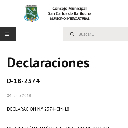
INICIO
Declaraciones
CONCEJO
Bloques Políticos
D-18-2374
Integrantes del Concejo
04 Junio 2018
Comisiones Permanentes
DECLARACIÓN N.º 2374-CM-18
Comisiones Especiales
Concejales Mandato Cumplido