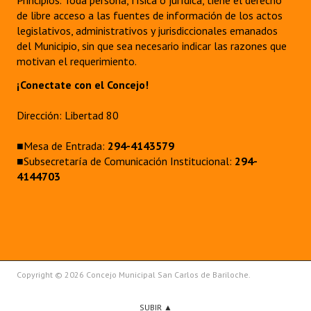
Principios. Toda persona, física o jurídica, tiene el derecho
de libre acceso a las fuentes de información de los actos
legislativos, administrativos y jurisdiccionales emanados
del Municipio, sin que sea necesario indicar las razones que
motivan el requerimiento.
¡Conectate con el Concejo!
Dirección: Libertad 80
■Mesa de Entrada:
294-4143579
■Subsecretaría de Comunicación Institucional:
294-
4144703
Copyright © 2026 Concejo Municipal San Carlos de Bariloche.
SUBIR ▲