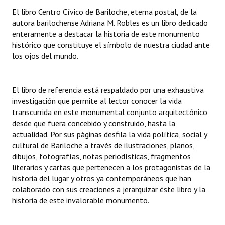
INSTITUCIONAL
El libro Centro Cívico de Bariloche, eterna postal, de la
autora barilochense Adriana M. Robles es un libro dedicado
Antiguos Pobladores
enteramente a destacar la historia de este monumento
histórico que constituye el símbolo de nuestra ciudad ante
Noticias Destacadas
los ojos del mundo.
Registros y Distinciones
El libro de referencia está respaldado por una exhaustiva
Datos Históricos
investigación que permite al lector conocer la vida
transcurrida en este monumental conjunto arquitectónico
Premio al Mérito - Registro
desde que fuera concebido y construido, hasta la
Audiencias Públicas - Registro
actualidad. Por sus páginas desfila la vida política, social y
cultural de Bariloche a través de ilustraciones, planos,
Mujeres que Dejaron Huellas - Registro
dibujos, fotografías, notas periodísticas, fragmentos
literarios y cartas que pertenecen a los protagonistas de la
Periodistas Decanos - Registro
historia del lugar y otros ya contemporáneos que han
colaborado con sus creaciones a jerarquizar éste libro y la
Ciudadano Ilustre - Registro
historia de este invalorable monumento.
Banca del Vecino - Registro