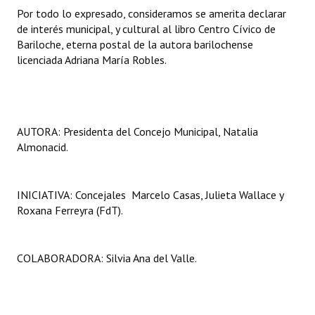
Por todo lo expresado, consideramos se amerita declarar
Huéspedes de Honor - Registro
de interés municipal, y cultural al libro Centro Cívico de
Antiguos Pobladores - Registro
Bariloche, eterna postal de la autora barilochense
licenciada Adriana María Robles.
Reconocimientos - Registro
Bariloche, Municipio intercultural
Entrega de distinciones
AUTORA: Presidenta del Concejo Municipal, Natalia
Almonacid.
REFORMA DE LA CARTA ORGÁNICA
INICIATIVA: Concejales Marcelo Casas, Julieta Wallace y
Roxana Ferreyra (FdT).
COLABORADORA: Silvia Ana del Valle.