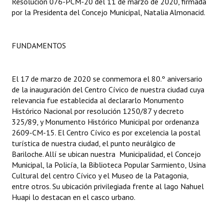
Resolución 076-PCM-20 del 11 de marzo de 2020, firmada
por la Presidenta del Concejo Municipal, Natalia Almonacid.
Dictámenes Asesoría Letrada
Actas de Sesión
FUNDAMENTOS
Informes de Unidad Coordinadora
El 17 de marzo de 2020 se conmemora el 80.º aniversario
Ejecución Presupuestaria
de la inauguración del Centro Cívico de nuestra ciudad cuya
relevancia fue establecida al declararlo Monumento
Actas de Audiencias Públicas
Histórico Nacional por resolución 1250/87 y decreto
325/89, y Monumento Histórico Municipal por ordenanza
NORMATIVA
2609-CM-15. El Centro Cívico es por excelencia la postal
turística de nuestra ciudad, el punto neurálgico de
Comunicaciones
Bariloche. Allí se ubican nuestra Municipalidad, el Concejo
Declaraciones
Municipal, la Policía, la Biblioteca Popular Sarmiento, Usina
Cultural del centro Cívico y el Museo de la Patagonia,
Resoluciones
entre otros. Su ubicación privilegiada frente al lago Nahuel
Huapi lo destacan en el casco urbano.
Resoluciones de Presidencia