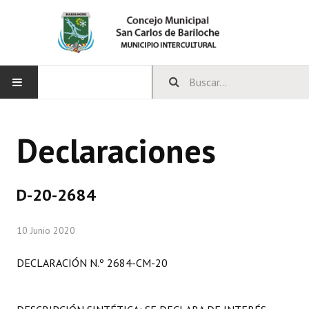
INICIO
Declaraciones
CONCEJO
Bloques Políticos
D-20-2684
Integrantes del Concejo
10 Junio 2020
Comisiones Permanentes
DECLARACIÓN N.º 2684-CM-20
Comisiones Especiales
Concejales Mandato Cumplido