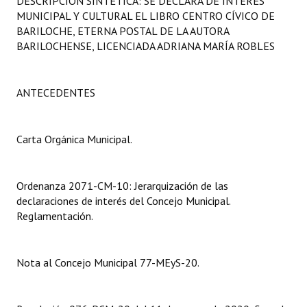
DESCRIPCIÓN SINTÉTICA: SE DECLARA DE INTERÉS
Programas
MUNICIPAL Y CULTURAL EL LIBRO CENTRO CÍVICO DE
BARILOCHE, ETERNA POSTAL DE LA AUTORA
LEGISLACIÓN
BARILOCHENSE, LICENCIADA ADRIANA MARÍA ROBLES
Constitución Nacional
ANTECEDENTES
Constitución Provincial
Carta Orgánica 2007
Carta Orgánica Municipal.
Reglamento Interno
Ordenanza 2071-CM-10: Jerarquización de las
Digesto
declaraciones de interés del Concejo Municipal.
Reglamentación.
Organigrama
DOCUMENTOS
Nota al Concejo Municipal 77-MEyS-20.
Informes de Gestión
Proyectos Presentados