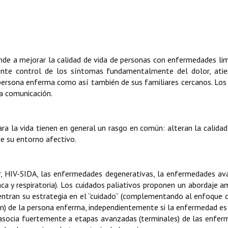
nde a mejorar la calidad de vida de personas con enfermedades li
iente control de los síntomas fundamentalmente del dolor, atie
 persona enferma como así también de sus familiares cercanos. Los
la comunicación.
 la vida tienen en general un rasgo en común: alteran la calidad
e su entorno afectivo.
, HIV-SIDA, las enfermedades degenerativas, la enfermedades a
ca y respiratoria). Los cuidados paliativos proponen un abordaje a
ntran su estrategia en el “cuidado” (complementando al enfoque c
ción) de la persona enferma, independientemente si la enfermedad es
e asocia fuertemente a etapas avanzadas (terminales) de las enfe