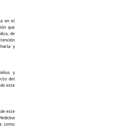
da en el
ción que
dica, de
atención
charla y
niños y
ecto del
 de este
 de este
Medicina
eas como