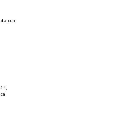
enta con
014,
ica