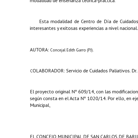
modalidad de enseñanza teórica-práctica.
Esta modalidad de Centro de Día de Cuidados 
interesantes y exitosas experiencias a nivel nacional.
AUTORA:
Concejal Edith Garro (PJ).
OLABORADOR: Servicio de Cuidados Paliativos. Dr. 
C
El proyecto original Nº 609/14, con las modificacion
según consta en el Acta Nº 1020/14. Por ello, en ejer
Municipal,
EL CONCEJO MUNICIPAL DE SAN CARLOS DE BAR