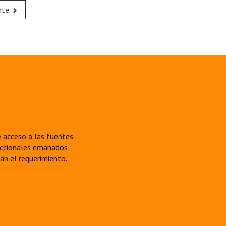
nte
re acceso a las fuentes
sdiccionales emanados
van el requerimiento.