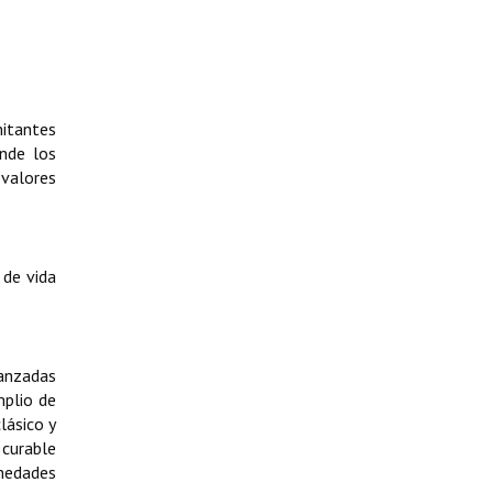
mitantes
nde los
 valores
 de vida
vanzadas
mplio de
lásico y
 curable
rmedades