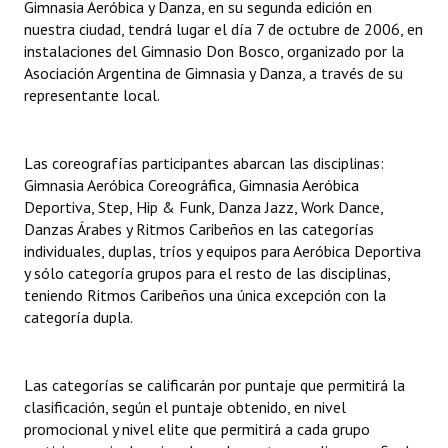
Gimnasia Aeróbica y Danza, en su segunda edición en
nuestra ciudad, tendrá lugar el día 7 de octubre de 2006, en
Dictámenes Asesoría Letrada
instalaciones del Gimnasio Don Bosco, organizado por la
Asociación Argentina de Gimnasia y Danza, a través de su
Actas de Sesión
representante local.
Informes de Unidad Coordinadora
Las coreografías participantes abarcan las disciplinas:
Ejecución Presupuestaria
Gimnasia Aeróbica Coreográfica, Gimnasia Aeróbica
Actas de Audiencias Públicas
Deportiva, Step, Hip & Funk, Danza Jazz, Work Dance,
Danzas Árabes y Ritmos Caribeños en las categorías
NORMATIVA
individuales, duplas, tríos y equipos para Aeróbica Deportiva
y sólo categoría grupos para el resto de las disciplinas,
teniendo Ritmos Caribeños una única excepción con la
Comunicaciones
categoría dupla.
Declaraciones
Resoluciones
Las categorías se calificarán por puntaje que permitirá la
clasificación, según el puntaje obtenido, en nivel
Resoluciones de Presidencia
promocional y nivel elite que permitirá a cada grupo