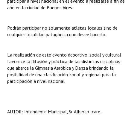
participar a nivel nacional en el evento a realizarse a fin de
INSTITUCIONAL
año en la ciudad de Buenos Aires.
Antiguos Pobladores
Podrán participar no solamente atletas locales sino de
Noticias Destacadas
cualquier localidad patagónica que desee hacerlo.
Registros y Distinciones
La realización de este evento deportivo, social y cultural
Datos Históricos
favorece la difusión y práctica de las distintas disciplinas
Premio al Mérito - Registro
que abarca la Gimnasia Aeróbica y Danza brindando la
posibilidad de una clasificación zonal y regional para la
Audiencias Públicas - Registro
participación a nivel nacional.
Mujeres que Dejaron Huellas - Registro
Periodistas Decanos - Registro
AUTOR: Intendente Municipal, Sr. Alberto Icare.
Ciudadano Ilustre - Registro
Banca del Vecino - Registro