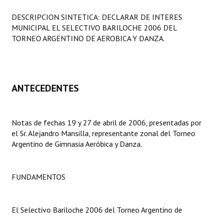
Programas
DESCRIPCION SINTETICA: DECLARAR DE INTERES
MUNICIPAL EL SELECTIVO BARILOCHE 2006 DEL
LEGISLACIÓN
TORNEO ARGENTINO DE AEROBICA Y DANZA.
Constitución Nacional
Constitución Provincial
ANTECEDENTES
Carta Orgánica 2007
Reglamento Interno
Notas de fechas 19 y 27 de abril de 2006, presentadas por
el Sr. Alejandro Mansilla, representante zonal del Torneo
Digesto
Argentino de Gimnasia Aeróbica y Danza.
Organigrama
DOCUMENTOS
FUNDAMENTOS
Informes de Gestión
El Selectivo Bariloche 2006 del Torneo Argentino de
Proyectos Presentados