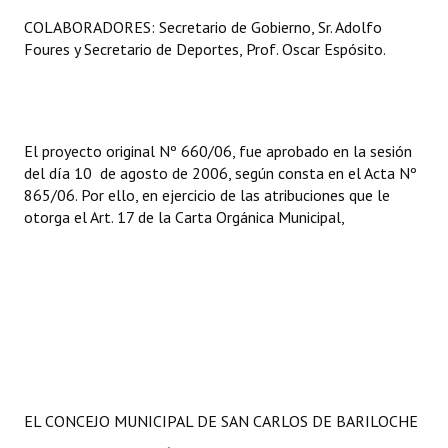
Huéspedes de Honor - Registro
COLABORADORES: Secretario de Gobierno, Sr. Adolfo
Foures y Secretario de Deportes, Prof. Oscar Espósito.
Antiguos Pobladores - Registro
Reconocimientos - Registro
Bariloche, Municipio intercultural
El proyecto original Nº 660/06, fue aprobado en la sesión
del día 10 de agosto de 2006, según consta en el Acta Nº
Entrega de distinciones
865/06. Por ello, en ejercicio de las atribuciones que le
otorga el Art. 17 de la Carta Orgánica Municipal,
REFORMA DE LA CARTA ORGÁNICA
EL CONCEJO MUNICIPAL DE SAN CARLOS DE BARILOCHE