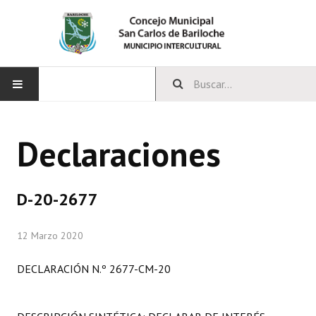
INICIO
Declaraciones
CONCEJO
Bloques Políticos
D-20-2677
Integrantes del Concejo
12 Marzo 2020
Comisiones Permanentes
DECLARACIÓN N.º 2677-CM-20
Comisiones Especiales
Concejales Mandato Cumplido