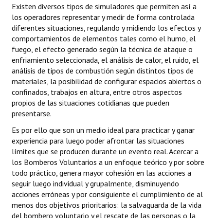
Existen diversos tipos de simuladores que permiten así a
INSTITUCIONAL
los operadores representar y medir de forma controlada
diferentes situaciones, regulando y midiendo los efectos y
Antiguos Pobladores
comportamientos de elementos tales como el humo, el
fuego, el efecto generado según la técnica de ataque o
Noticias Destacadas
enfriamiento seleccionada, el análisis de calor, el ruido, el
Registros y Distinciones
análisis de tipos de combustión según distintos tipos de
materiales, la posibilidad de configurar espacios abiertos o
Datos Históricos
confinados, trabajos en altura, entre otros aspectos
propios de las situaciones cotidianas que pueden
Premio al Mérito - Registro
presentarse.
Audiencias Públicas - Registro
Es por ello que son un medio ideal para practicar y ganar
experiencia para luego poder afrontar las situaciones
Mujeres que Dejaron Huellas - Registro
límites que se producen durante un evento real. Acercar a
los Bomberos Voluntarios a un enfoque teórico y por sobre
Periodistas Decanos - Registro
todo práctico, genera mayor cohesión en las acciones a
seguir luego individual y grupalmente, disminuyendo
Ciudadano Ilustre - Registro
acciones erróneas y por consiguiente el cumplimiento de al
menos dos objetivos prioritarios: la salvaguarda de la vida
Banca del Vecino - Registro
del bombero voluntario y el rescate de las personas o la