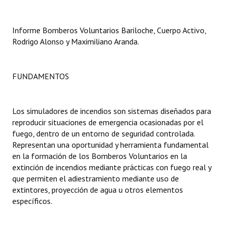
Dictámenes Asesoría Letrada
Informe Bomberos Voluntarios Bariloche, Cuerpo Activo,
Rodrigo Alonso y Maximiliano Aranda.
Actas de Sesión
Informes de Unidad Coordinadora
FUNDAMENTOS
Ejecución Presupuestaria
Actas de Audiencias Públicas
Los simuladores de incendios son sistemas diseñados para
reproducir situaciones de emergencia ocasionadas por el
NORMATIVA
fuego, dentro de un entorno de seguridad controlada.
Representan una oportunidad y herramienta fundamental
Comunicaciones
en la formación de los Bomberos Voluntarios en la
extinción de incendios mediante prácticas con fuego real y
Declaraciones
que permiten el adiestramiento mediante uso de
extintores, proyección de agua u otros elementos
Resoluciones
específicos.
Resoluciones de Presidencia