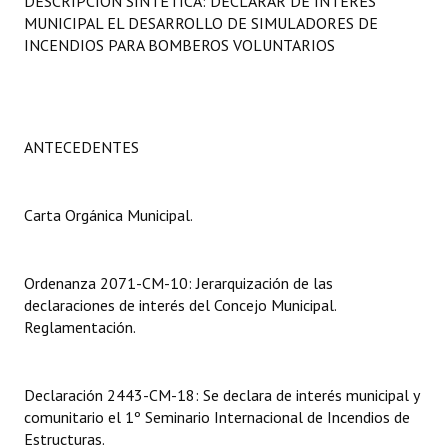
DESCRIPCIÓN SINTÉTICA: DECLARAR DE INTERÉS
Programas
MUNICIPAL EL DESARROLLO DE SIMULADORES DE
INCENDIOS PARA BOMBEROS VOLUNTARIOS
LEGISLACIÓN
Constitución Nacional
ANTECEDENTES
Constitución Provincial
Carta Orgánica 2007
Carta Orgánica Municipal.
Reglamento Interno
Digesto
Ordenanza 2071-CM-10: Jerarquización de las
declaraciones de interés del Concejo Municipal.
Organigrama
Reglamentación.
DOCUMENTOS
Declaración 2443-CM-18: Se declara de interés municipal y
Informes de Gestión
comunitario el 1º Seminario Internacional de Incendios de
Estructuras.
Proyectos Presentados