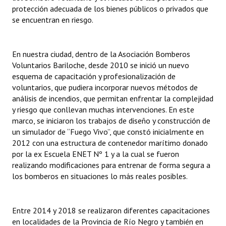
protección adecuada de los bienes públicos o privados que
Huéspedes de Honor - Registro
se encuentran en riesgo.
Antiguos Pobladores - Registro
Reconocimientos - Registro
En nuestra ciudad, dentro de la Asociación Bomberos
Voluntarios Bariloche, desde 2010 se inició un nuevo
Bariloche, Municipio intercultural
esquema de capacitación y profesionalización de
voluntarios, que pudiera incorporar nuevos métodos de
Entrega de distinciones
análisis de incendios, que permitan enfrentar la complejidad
y riesgo que conllevan muchas intervenciones. En este
REFORMA DE LA CARTA ORGÁNICA
marco, se iniciaron los trabajos de diseño y construcción de
un simulador de “Fuego Vivo”, que constó inicialmente en
2012 con una estructura de contenedor marítimo donado
por la ex Escuela ENET Nº 1 y a la cual se fueron
realizando modificaciones para entrenar de forma segura a
los bomberos en situaciones lo más reales posibles.
Entre 2014 y 2018 se realizaron diferentes capacitaciones
en localidades de la Provincia de Río Negro y también en