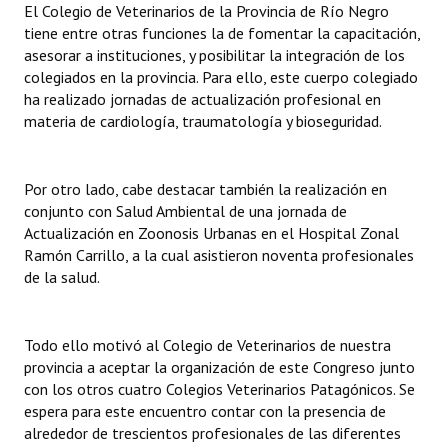
El Colegio de Veterinarios de la Provincia de Río Negro
Huéspedes de Honor - Registro
tiene entre otras funciones la de fomentar la capacitación,
asesorar a instituciones, y posibilitar la integración de los
Antiguos Pobladores - Registro
colegiados en la provincia. Para ello, este cuerpo colegiado
ha realizado jornadas de actualización profesional en
Reconocimientos - Registro
materia de cardiología, traumatología y bioseguridad.
Bariloche, Municipio intercultural
Entrega de distinciones
Por otro lado, cabe destacar también la realización en
conjunto con Salud Ambiental de una jornada de
REFORMA DE LA CARTA ORGÁNICA
Actualización en Zoonosis Urbanas en el Hospital Zonal
Ramón Carrillo, a la cual asistieron noventa profesionales
de la salud.
Todo ello motivó al Colegio de Veterinarios de nuestra
provincia a aceptar la organización de este Congreso junto
con los otros cuatro Colegios Veterinarios Patagónicos. Se
espera para este encuentro contar con la presencia de
alrededor de trescientos profesionales de las diferentes