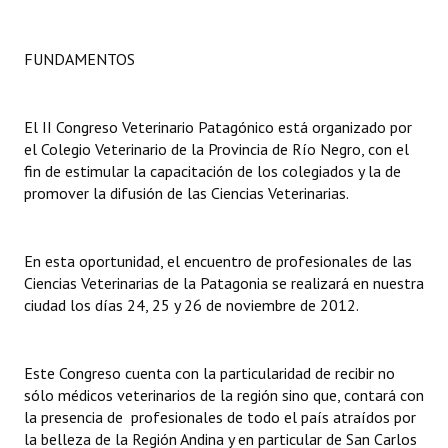
Dictámenes Asesoría Letrada
FUNDAMENTOS
Actas de Sesión
Informes de Unidad Coordinadora
El II Congreso Veterinario Patagónico está organizado por
el Colegio Veterinario de la Provincia de Río Negro, con el
Ejecución Presupuestaria
fin de estimular la capacitación de los colegiados y la de
promover la difusión de las Ciencias Veterinarias.
Actas de Audiencias Públicas
NORMATIVA
En esta oportunidad, el encuentro de profesionales de las
Ciencias Veterinarias de la Patagonia se realizará en nuestra
Comunicaciones
ciudad los días 24, 25 y 26 de noviembre de 2012.
Declaraciones
Este Congreso cuenta con la particularidad de recibir no
Resoluciones
sólo médicos veterinarios de la región sino que, contará con
la presencia de profesionales de todo el país atraídos por
Resoluciones de Presidencia
la belleza de la Región Andina y en particular de San Carlos