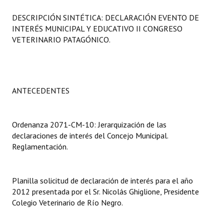
Programas
DESCRIPCIÓN SINTÉTICA: DECLARACIÓN EVENTO DE
INTERÉS MUNICIPAL Y EDUCATIVO II CONGRESO
LEGISLACIÓN
VETERINARIO PATAGÓNICO.
Constitución Nacional
Constitución Provincial
ANTECEDENTES
Carta Orgánica 2007
Reglamento Interno
Ordenanza 2071-CM-10: Jerarquización de las
declaraciones de interés del Concejo Municipal.
Digesto
Reglamentación.
Organigrama
Planilla solicitud de declaración de interés para el año
DOCUMENTOS
2012 presentada por el Sr. Nicolás Ghiglione, Presidente
Colegio Veterinario de Río Negro.
Informes de Gestión
Proyectos Presentados