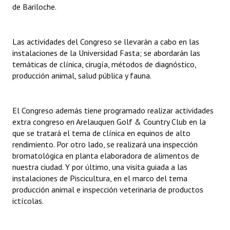
de Bariloche.
INSTITUCIONAL
Antiguos Pobladores
Las actividades del Congreso se llevarán a cabo en las
Noticias Destacadas
instalaciones de la Universidad Fasta; se abordarán las
temáticas de clínica, cirugía, métodos de diagnóstico,
Registros y Distinciones
producción animal, salud pública y fauna.
Datos Históricos
El Congreso además tiene programado realizar actividades
Premio al Mérito - Registro
extra congreso en Arelauquen Golf & Country Club en la
que se tratará el tema de clínica en equinos de alto
Audiencias Públicas - Registro
rendimiento. Por otro lado, se realizará una inspección
bromatológica en planta elaboradora de alimentos de
Mujeres que Dejaron Huellas - Registro
nuestra ciudad. Y por último, una visita guiada a las
Periodistas Decanos - Registro
instalaciones de Piscicultura, en el marco del tema
producción animal e inspección veterinaria de productos
Ciudadano Ilustre - Registro
ictícolas.
Banca del Vecino - Registro