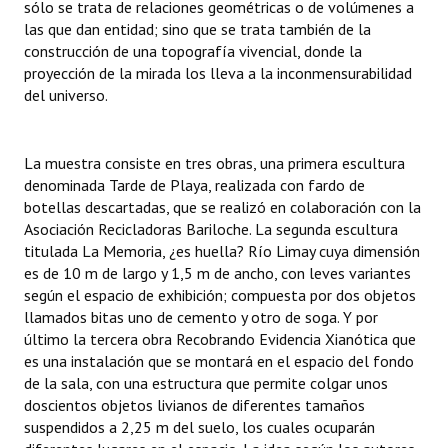
sólo se trata de relaciones geométricas o de volúmenes a
Huéspedes de Honor - Registro
las que dan entidad; sino que se trata también de la
construcción de una topografía vivencial, donde la
Antiguos Pobladores - Registro
proyección de la mirada los lleva a la inconmensurabilidad
del universo.
Reconocimientos - Registro
Bariloche, Municipio intercultural
La muestra consiste en tres obras, una primera escultura
Entrega de distinciones
denominada Tarde de Playa, realizada con fardo de
botellas descartadas, que se realizó en colaboración con la
REFORMA DE LA CARTA ORGÁNICA
Asociación Recicladoras Bariloche. La segunda escultura
titulada La Memoria, ¿es huella? Río Limay cuya dimensión
es de 10 m de largo y 1,5 m de ancho, con leves variantes
según el espacio de exhibición; compuesta por dos objetos
llamados bitas uno de cemento y otro de soga. Y por
último la tercera obra Recobrando Evidencia Xianótica que
es una instalación que se montará en el espacio del fondo
de la sala, con una estructura que permite colgar unos
doscientos objetos livianos de diferentes tamaños
suspendidos a 2,25 m del suelo, los cuales ocuparán