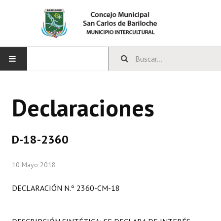
INICIO
Declaraciones
CONCEJO
Bloques Políticos
D-18-2360
Integrantes del Concejo
10 Mayo 2018
Comisiones Permanentes
DECLARACIÓN N.º 2360-CM-18
Comisiones Especiales
Concejales Mandato Cumplido