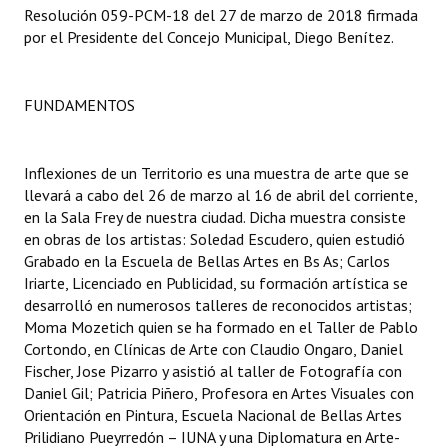
Resolución 059-PCM-18 del 27 de marzo de 2018 firmada
por el Presidente del Concejo Municipal, Diego Benítez.
Dictámenes Asesoría Letrada
Actas de Sesión
FUNDAMENTOS
Informes de Unidad Coordinadora
Ejecución Presupuestaria
Inflexiones de un Territorio es una muestra de arte que se
llevará a cabo del 26 de marzo al 16 de abril del corriente,
Actas de Audiencias Públicas
en la Sala Frey de nuestra ciudad. Dicha muestra consiste
en obras de los artistas: Soledad Escudero, quien estudió
NORMATIVA
Grabado en la Escuela de Bellas Artes en Bs As; Carlos
Iriarte, Licenciado en Publicidad, su formación artística se
Comunicaciones
desarrolló en numerosos talleres de reconocidos artistas;
Moma Mozetich quien se ha formado en el Taller de Pablo
Declaraciones
Cortondo, en Clínicas de Arte con Claudio Ongaro, Daniel
Fischer, Jose Pizarro y asistió al taller de Fotografía con
Resoluciones
Daniel Gil; Patricia Piñero, Profesora en Artes Visuales con
Orientación en Pintura, Escuela Nacional de Bellas Artes
Resoluciones de Presidencia
Prilidiano Pueyrredón – IUNA y una Diplomatura en Arte-