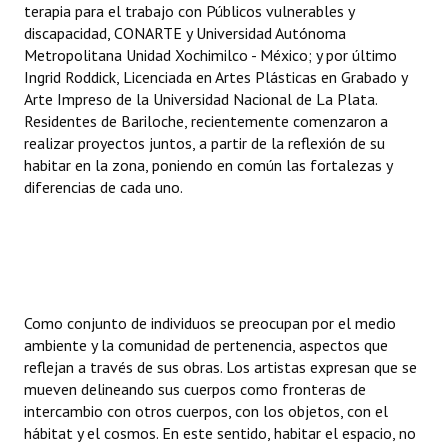
terapia para el trabajo con Públicos vulnerables y
INSTITUCIONAL
discapacidad, CONARTE y Universidad Autónoma
Metropolitana Unidad Xochimilco - México; y por último
Antiguos Pobladores
Ingrid Roddick, Licenciada en Artes Plásticas en Grabado y
Arte Impreso de la Universidad Nacional de La Plata.
Noticias Destacadas
Residentes de Bariloche, recientemente comenzaron a
Registros y Distinciones
realizar proyectos juntos, a partir de la reflexión de su
habitar en la zona, poniendo en común las fortalezas y
Datos Históricos
diferencias de cada uno.
Premio al Mérito - Registro
Audiencias Públicas - Registro
Mujeres que Dejaron Huellas - Registro
Como conjunto de individuos se preocupan por el medio
ambiente y la comunidad de pertenencia, aspectos que
Periodistas Decanos - Registro
reflejan a través de sus obras. Los artistas expresan que se
Ciudadano Ilustre - Registro
mueven delineando sus cuerpos como fronteras de
intercambio con otros cuerpos, con los objetos, con el
Banca del Vecino - Registro
hábitat y el cosmos. En este sentido, habitar el espacio, no