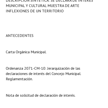
DESCRIPCIÓN SINTÉTICA: SE DECLARA DE INTERÉS
Programas
MUNICIPAL Y CULTURAL MUESTRA DE ARTE
INFLEXIONES DE UN TERRITORIO
LEGISLACIÓN
Constitución Nacional
ANTECEDENTES
Constitución Provincial
Carta Orgánica 2007
Carta Orgánica Municipal.
Reglamento Interno
Digesto
Ordenanza 2071-CM-10: Jerarquización de las
declaraciones de interés del Concejo Municipal.
Organigrama
Reglamentación.
DOCUMENTOS
Nota de solicitud de declaración de interés.
Informes de Gestión
Proyectos Presentados