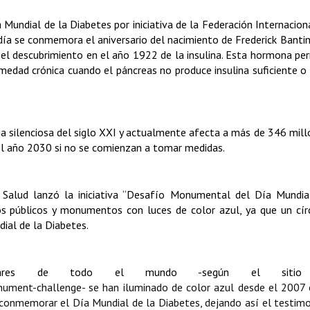
Mundial de la Diabetes por iniciativa de la Federación Internacion
 día se conmemora el aniversario del nacimiento de Frederick Banti
 el descubrimiento en el año 1922 de la insulina. Esta hormona per
edad crónica cuando el páncreas no produce insulina suficiente o
a silenciosa del siglo XXI y actualmente afecta a más de 346 mill
n el año 2030 si no se comienzan a tomar medidas.
 Salud lanzó la iniciativa “Desafío Monumental del Día Mundia
ios públicos y monumentos con luces de color azul, ya que un cír
ial de la Diabetes.
lugares de todo el mundo -según el siti
onument-challenge-
se han iluminado de color azul desde el 2007
conmemorar el Día Mundial de la Diabetes, dejando así el testimo