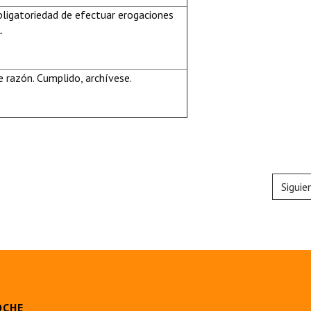
bligatoriedad de efectuar erogaciones
.
 razón. Cumplido, archívese.
Siguie
OCHE