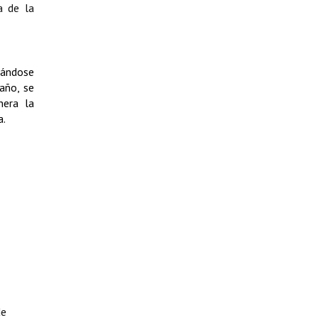
a de la
nándose
año, se
nera la
a.
de