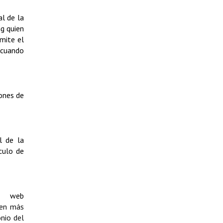
al de la
ng quien
mite el
 cuando
ones de
l de la
culo de
o web
 en más
nio del