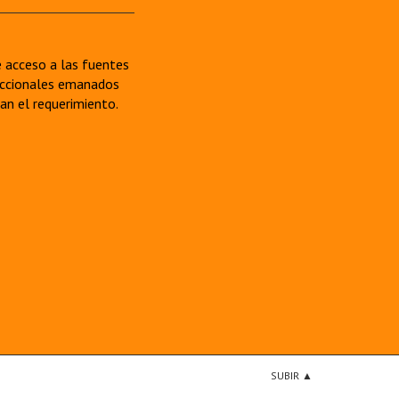
re acceso a las fuentes
sdiccionales emanados
van el requerimiento.
SUBIR ▲