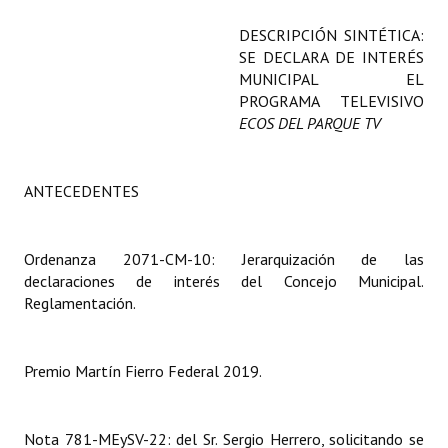
Programas
DESCRIPCIÓN SINTÉTICA:
SE DECLARA DE INTERÉS
LEGISLACIÓN
MUNICIPAL EL
PROGRAMA TELEVISIVO
Constitución Nacional
ECOS DEL PARQUE TV
Constitución Provincial
ANTECEDENTES
Carta Orgánica 2007
Reglamento Interno
Ordenanza 2071-CM-10: Jerarquización de las
Digesto
declaraciones de interés del Concejo Municipal.
Reglamentación.
Organigrama
DOCUMENTOS
Premio Martín Fierro Federal 2019.
Informes de Gestión
Nota 781-MEySV-22: del Sr. Sergio Herrero, solicitando se
Proyectos Presentados