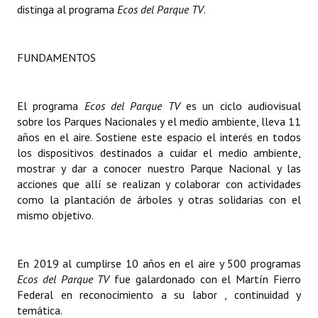
distinga al programa
Ecos del Parque TV
.
Dictámenes Asesoría Letrada
FUNDAMENTOS
Actas de Sesión
Informes de Unidad Coordinadora
El programa
Ecos del Parque TV
es un ciclo audiovisual
Ejecución Presupuestaria
sobre los Parques Nacionales y el medio ambiente, lleva 11
años en el aire. Sostiene este espacio el interés en todos
Actas de Audiencias Públicas
los dispositivos destinados a cuidar el medio ambiente,
mostrar y dar a conocer nuestro Parque Nacional y las
NORMATIVA
acciones que allí se realizan y colaborar con actividades
como la plantación de árboles y otras solidarias con el
Comunicaciones
mismo objetivo.
Declaraciones
En 2019 al cumplirse 10 años en el aire y 500 programas
Resoluciones
Ecos del Parque TV
fue galardonado con el Martín Fierro
Federal en reconocimiento a su labor , continuidad y
Resoluciones de Presidencia
temática.