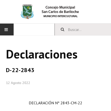
INICIO
Declaraciones
CONCEJO
Bloques Políticos
D-22-2843
Integrantes del Concejo
12 Agosto 2022
Comisiones Permanentes
Comisiones Especiales
DECLARACIÓN Nº 2843-CM-22
Concejales Mandato Cumplido