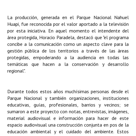
INSTITUCIONAL
La producción, generada en el Parque Nacional Nahuel
Antiguos Pobladores
Huapi, fue reconocida por el valor aportado a la televisión
por esta iniciativa. En aquel momento el intendente del
Noticias Destacadas
área protegida, Horacio Paradela, destacó que "el programa
Registros y Distinciones
concibe a la comunicación como un aspecto clave para la
gestión pública de los territorios a través de las áreas
Datos Históricos
protegidas, empoderando a la audiencia en todas las
temáticas que hacen a la conservación y desarrollo
Premio al Mérito - Registro
regional".
Audiencias Públicas - Registro
Durante todos estos años muchísimas personas desde el
Mujeres que Dejaron Huellas - Registro
Parque Nacional y también organizaciones, instituciones
educativas, guías, profesionales, barrios y vecinos; se
Periodistas Decanos - Registro
sumaron a este proyecto con notas, entrevistas, imágenes,
Ciudadano Ilustre - Registro
material audiovisual e información para hacer de este
espacio audiovisual una construcción conjunta en pos de la
Banca del Vecino - Registro
educación ambiental y el cuidado del ambiente. Estos