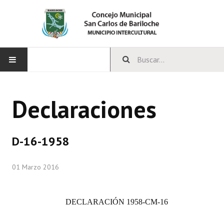
INICIO
Declaraciones
CONCEJO
Bloques Políticos
D-16-1958
Integrantes del Concejo
01 Marzo 2016
Comisiones Permanentes
Comisiones Especiales
DECLARACIÓN
1958-CM-16
Concejales Mandato Cumplido