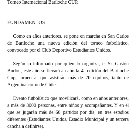
Torneo Internacional Bariloche CUP.
Dictámenes Asesoría Letrada
FUNDAMENTOS
Actas de Sesión
Como en años anteriores, se pone en marcha en San Carlos
Informes de Unidad Coordinadora
de Bariloche una nueva edición del torneo futbolístico,
Ejecución Presupuestaria
convocado por el Club Deportivo Estudiantes Unidos.
Actas de Audiencias Públicas
Según lo informado por quien lo organiza, el Sr. Gastón
Burlon, este año se llevará a cabo la 4° edición del Bariloche
NORMATIVA
Cup, torneo al que asistirán más de 70 equipos, tanto de
Argentina como de Chile.
Comunicaciones
Evento futbolístico que movilizará, como en años anteriores,
Declaraciones
a más de 3000 personas, entre niños y acompañantes. Y en el
que se jugarán más de 60 partidos por día, en tres estadios
Resoluciones
diferentes (Estudiantes Unidos, Estadio Municipal y un tercera
cancha a definirse).
Resoluciones de Presidencia