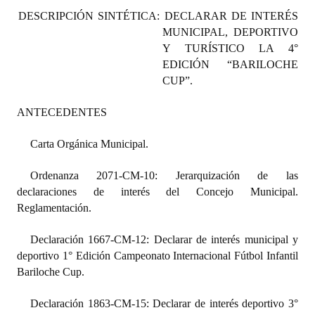
Programas
DESCRIPCIÓN SINTÉTICA: DECLARAR DE INTERÉS
MUNICIPAL, DEPORTIVO
LEGISLACIÓN
Y TURÍSTICO LA 4°
EDICIÓN “BARILOCHE
Constitución Nacional
CUP”.
Constitución Provincial
ANTECEDENTES
Carta Orgánica 2007
Carta Orgánica Municipal.
Reglamento Interno
Ordenanza 2071-CM-10: Jerarquización de las
declaraciones de interés del Concejo Municipal.
Digesto
Reglamentación.
Organigrama
Declaración 1667-CM-12: Declarar de interés municipal y
DOCUMENTOS
deportivo 1° Edición Campeonato Internacional Fútbol Infantil
Bariloche Cup.
Informes de Gestión
Declaración 1863-CM-15: Declarar de interés deportivo 3°
Proyectos Presentados