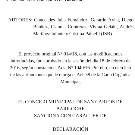
Huéspedes de Honor - Registro
Antiguos Pobladores - Registro
AUTORES: Concejales Julia Fernández, Gerardo Ávila, Diego
Benítez, Claudia Contreras, Vivina Gelain, Andrés
Reconocimientos - Registro
Martínez Infante y Cristina Painefil (JSB).
Bariloche, Municipio intercultural
El proyecto original Nº 014/16, con las modificaciones
Entrega de distinciones
introducidas, fue aprobado en la sesión del día 18 de febrero de
2016, según consta en el Acta Nº 1049/16. Por ello, en ejercicio
REFORMA DE LA CARTA ORGÁNICA
de las atribuciones que le otorga el Art. 38 de la Carta Orgánica
Municipal,
EL CONCEJO MUNICIPAL DE SAN CARLOS DE
BARILOCHE
SANCIONA CON CARÁCTER DE
DECLARACIÓN