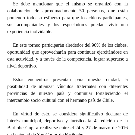
INSTITUCIONAL
Se debe mencionar que el mismo se organizó con la
colaboración de aproximadamente 50 personas, que están
poniendo todo su esfuerzo para que los chicos participantes,
Antiguos Pobladores
sus acompañantes y los espectadores puedan vivir una
Noticias Destacadas
experiencia inolvidable.
Registros y Distinciones
En este torneo participarán alrededor del 90% de los clubes,
oportunidad que aprovecharán para continuar ejercitándose en
Datos Históricos
esta actividad, y a través de la competencia, lograr superarse a
nivel deportivo.
Premio al Mérito - Registro
Audiencias Públicas - Registro
Estos encuentros presentan para nuestra ciudad, la
posibilidad de afianzar vínculos fraternales con diferentes
Mujeres que Dejaron Huellas - Registro
provincias de nuestro país y continuar fortaleciendo el
intercambio socio-cultural con el hermano país de Chile.
Periodistas Decanos - Registro
En virtud de esto, se considera significativo declarar de
Ciudadano Ilustre - Registro
interés municipal, deportivo y turístico la 4° edición de la
Barilohe Cup, a realizarse entre el 24 y 27 de marzo de 2016
Banca del Vecino - Registro
en la ciudad de San Carlos de Bariloche.