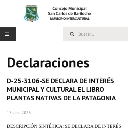
INICIO
Declaraciones
CONCEJO
Bloques Políticos
D-25-3106-SE DECLARA DE INTERÉS
Integrantes del Concejo
MUNICIPAL Y CULTURAL EL LIBRO
PLANTAS NATIVAS DE LA PATAGONIA
Comisiones Permanentes
Comisiones Especiales
17 Junio 2025
Concejales Mandato Cumplido
DESCRIPCIÓN SINTÉTICA: SE
DECLARA DE INTERÉS