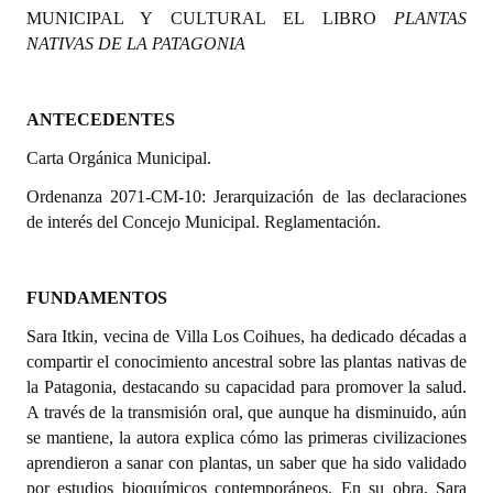
MUNICIPAL Y CULTURAL EL LIBRO
PLANTAS
Programas
NATIVAS DE LA PATAGONIA
LEGISLACIÓN
ANTECEDENTES
Constitución Nacional
Carta Orgánica Municipal.
Constitución Provincial
Ordenanza 2071-CM-10: Jerarquización de las declaraciones
Carta Orgánica 2007
de interés del Concejo Municipal. Reglamentación.
Reglamento Interno
FUNDAMENTOS
Digesto
Sara Itkin, vecina de Villa Los Coihues, ha dedicado décadas a
Organigrama
compartir el conocimiento ancestral sobre las plantas nativas de
la Patagonia, destacando su capacidad para promover la salud.
DOCUMENTOS
A través de la transmisión oral, que aunque ha disminuido, aún
se mantiene, la autora explica cómo las primeras civilizaciones
Informes de Gestión
aprendieron a sanar con plantas, un saber que ha sido validado
por estudios bioquímicos contemporáneos. En su obra, Sara
Proyectos Presentados