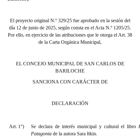
INSTITUCIONAL
Antiguos Pobladores
El proyecto or
iginal N.º 329/25 fue aprobado en la sesión del
día 12 de junio de 2025, según consta en el Acta N.º 1205/25.
Noticias Destacadas
Por ello, en ejercicio de las atribuciones que le otorga el Art. 38
de la Carta Orgánica Municipal,
Registros y Distinciones
Datos Históricos
EL CONCEJO MUNICIPAL DE SAN CARLOS DE
Premio al Mérito - Registro
BARILOCHE
SANCIONA CON CARÁCTER DE
Audiencias Públicas - Registro
Mujeres que Dejaron Huellas - Registro
DECLARACIÓN
Periodistas Decanos - Registro
Ciudadano Ilustre - Registro
Art. 1°)
Se declara de interés municipal y cultural el libro
Banca del Vecino - Registro
Patagonia
de la autora Sara Itkin.