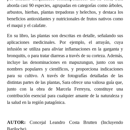
aborda casi 90 especies, agrupadas en categorías como árboles,
Dictámenes Asesoría Letrada
arbustos, hierbas, plantas trepadoras y helechos, y destaca los
beneficios antioxidantes y nutricionales de frutos nativos como
Actas de Sesión
el maqui y el calafate.
Informes de Unidad Coordinadora
En su libro, las plantas son descritas en detalle, señalando sus
aplicaciones medicinales. Por ejemplo, el arrayán, cuya
Ejecución Presupuestaria
infusión se utiliza para aliviar inflamaciones en la garganta y
bronquitis, o para tratar diarreas a través de su corteza. Además,
Actas de Audiencias Públicas
incluye las denominaciones en mapuzungun, junto con sus
nombres populares y científicos, y proporciona indicaciones
NORMATIVA
para su cultivo. A través de fotografías detalladas de las
distintas partes de las plantas, Sara ofrece una valiosa guía que,
Comunicaciones
junto con la obra de Marcela Ferreyra, constituye una
contribución esencial para cualquier amante de la naturaleza y
Declaraciones
la salud en la región patagónica.
Resoluciones
Resoluciones de Presidencia
AUTOR:
Concejal Leandro Costa Brutten (Incluyendo
Bariloche)
.