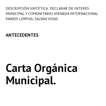
Programas
DESCRIPCIÓN SINTÉTICA: DECLARAR DE INTERÉS
MUNICIPAL Y COMUNITARIO JORNADA INTERNACIONAL
LEGISLACIÓN
MANOS LIMPIAS, SALVAN VIDAS.
Constitución Nacional
ANTECEDENTES
Constitución Provincial
Carta Orgánica 2007
Reglamento Interno
Carta Orgánica
Digesto
Municipal.
Organigrama
DOCUMENTOS
Informes de Gestión
Proyectos Presentados