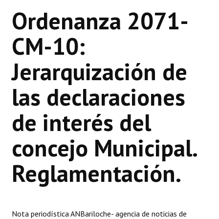
Ordenanza 2071-
Dictámenes Asesoría Letrada
CM-10:
Actas de Sesión
Informes de Unidad Coordinadora
Jerarquización de
Ejecución Presupuestaria
las declaraciones
Actas de Audiencias Públicas
de interés del
NORMATIVA
concejo Municipal.
Comunicaciones
Reglamentación.
Declaraciones
Resoluciones
Resoluciones de Presidencia
Nota periodística ANBariloche- agencia de noticias de