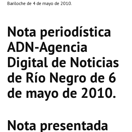
Bariloche de 4 de mayo de 2010.
INSTITUCIONAL
Antiguos Pobladores
Nota periodística
Noticias Destacadas
ADN-Agencia
Registros y Distinciones
Datos Históricos
Digital de Noticias
Premio al Mérito - Registro
de Río Negro de 6
Audiencias Públicas - Registro
de mayo de 2010.
Mujeres que Dejaron Huellas - Registro
Periodistas Decanos - Registro
Ciudadano Ilustre - Registro
Nota presentada
Banca del Vecino - Registro