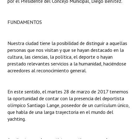
por el Presidente del Concejo Municipal, Diego Benítez.
Dictámenes Asesoría Letrada
FUNDAMENTOS
Actas de Sesión
Informes de Unidad Coordinadora
Nuestra ciudad tiene la posibilidad de distinguir a aquellas
personas que nos visitan y que se hayan destacado en la
Ejecución Presupuestaria
cultura, las ciencias, la política, el deporte o hayan
prestado relevantes servicios a la humanidad, haciéndose
Actas de Audiencias Públicas
acreedores al reconocimiento general.
NORMATIVA
En este sentido, el martes 28 de marzo de 2017 tenemos
Comunicaciones
la oportunidad de contar con la presencia del deportista
Declaraciones
olímpico Santiago Lange, poseedor de un currículum único,
que habla de una larga trayectoria en el mundo del
Resoluciones
yachting.
Resoluciones de Presidencia