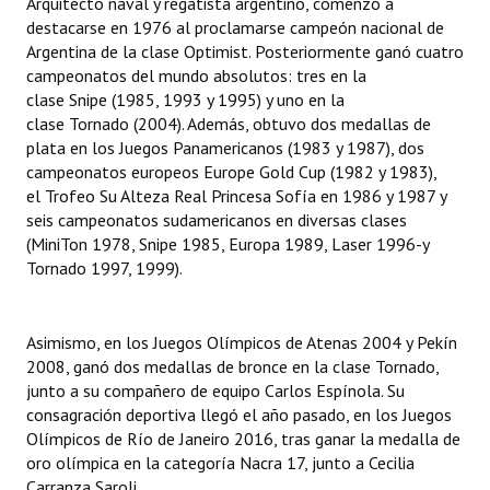
Arquitecto naval y regatista argentino, comenzó a
INSTITUCIONAL
destacarse en 1976 al proclamarse campeón nacional de
Argentina de la clase Optimist. Posteriormente ganó cuatro
Antiguos Pobladores
campeonatos del mundo absolutos: tres en la
clase Snipe (1985, 1993 y 1995) y uno en la
Noticias Destacadas
clase Tornado (2004). Además, obtuvo dos medallas de
plata en los Juegos Panamericanos (1983 y 1987), dos
Registros y Distinciones
campeonatos europeos Europe Gold Cup (1982 y 1983),
el Trofeo Su Alteza Real Princesa Sofía en 1986 y 1987 y
Datos Históricos
seis campeonatos sudamericanos en diversas clases
(MiniTon 1978, Snipe 1985, Europa 1989, Laser 1996-y
Premio al Mérito - Registro
Tornado 1997, 1999).
Audiencias Públicas - Registro
Mujeres que Dejaron Huellas - Registro
Asimismo, en los Juegos Olímpicos de Atenas 2004 y Pekín
2008, ganó dos medallas de bronce en la clase Tornado,
Periodistas Decanos - Registro
junto a su compañero de equipo Carlos Espínola. Su
consagración deportiva llegó el año pasado, en los Juegos
Ciudadano Ilustre - Registro
Olímpicos de Río de Janeiro 2016, tras ganar la medalla de
oro olímpica en la categoría Nacra 17, junto a Cecilia
Banca del Vecino - Registro
Carranza Saroli.