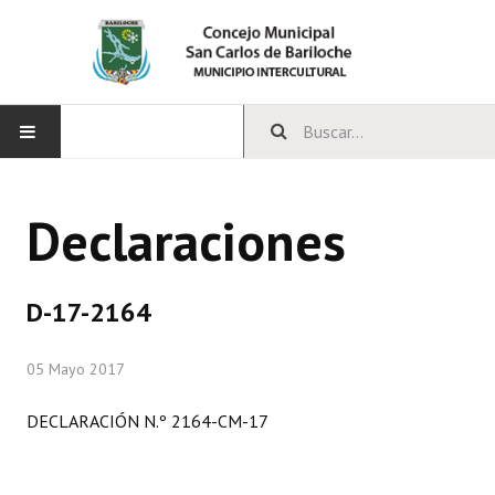
INICIO
Declaraciones
CONCEJO
Bloques Políticos
D-17-2164
Integrantes del Concejo
05 Mayo 2017
Comisiones Permanentes
DECLARACIÓN N.º 2164-CM-17
Comisiones Especiales
Concejales Mandato Cumplido