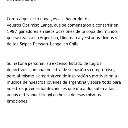
Huéspedes de Honor - Registro
Antiguos Pobladores - Registro
Como arquitecto naval, es diseñador de los
veleros Optimist Lange, que se comenzaron a construir en
Reconocimientos - Registro
1987, ganadores en siete ocasiones de la copa del mundo,
que se realiza en Argentina, Dinamarca y Estados Unidos y
Bariloche, Municipio intercultural
de los Snipes Persson-Lange, en Chile.
Entrega de distinciones
Su historia personal, su extenso listado de logros
REFORMA DE LA CARTA ORGÁNICA
deportivos, son una muestra de su pasión y compromiso,
pero al mismo tiempo sirven de inspiración y motivación a
muchos de nuestros jóvenes de argentina y sobre todo para
nuestros jóvenes barilochenses que día a día salen a las
aguas del Nahuel Huapi en busca de esas mismas
emociones.