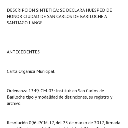
Programas
DESCRIPCIÓN SINTÉTICA: SE DECLARA HUÉSPED DE
HONOR CIUDAD DE SAN CARLOS DE BARILOCHE A
LEGISLACIÓN
SANTIAGO LANGE
Constitución Nacional
Constitución Provincial
ANTECEDENTES
Carta Orgánica 2007
Reglamento Interno
Carta Orgánica Municipal.
Digesto
Ordenanza 1349-CM-03: Instituir en San Carlos de
Organigrama
Bariloche tipo y modalidad de distinciones, su registro y
archivo.
DOCUMENTOS
Informes de Gestión
Resolución 096-PCM-17, del 23 de marzo de 2017, firmada
Proyectos Presentados