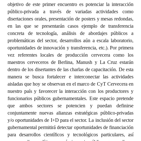
INSTITUCIONAL
objetivo de este primer encuentro es potenciar la interacción
público-privada a través de variadas actividades como
Antiguos Pobladores
disertaciones orales, presentación de posters y mesas redondas,
en las que se presentarán casos ejemplo de transferencia
Noticias Destacadas
concreta de tecnología, análisis de abordajes públicos a
problemáticas del sector, desarrollos aún a escala laboratorio,
Registros y Distinciones
oportunidades de innovación y transferencia, etc.). Por primera
vez referentes locales de producción cervecera como los
Datos Históricos
maestros cerveceros de Berlina, Manush y La Cruz estarán
dentro de los disertantes de las charlas de capacitación. De esta
Premio al Mérito - Registro
manera se busca fortalecer e interconectar las actividades
Audiencias Públicas - Registro
aisladas que hoy se observan en el marco de CyT Cervecera en
nuestro país y favorecer la interacción con los productores y
Mujeres que Dejaron Huellas - Registro
funcionarios públicos gubernamentales. Este espacio pretende
que ambos sectores se potencien y puedan definirse
Periodistas Decanos - Registro
conjuntamente nuevas alianzas estratégicas público-privadas
y/o oportunidades de I+D para el sector. La inclusión del sector
Ciudadano Ilustre - Registro
gubernamental permitirá detectar oportunidades de financiación
Banca del Vecino - Registro
para desarrollos científicos y tecnológicos particulares, así