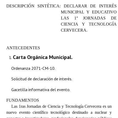
Programas
DESCRIPCIÓN SINTÉTICA: DECLARAR DE INTERÉS
MUNICIPAL Y EDUCATIVO
LEGISLACIÓN
LAS 1° JORNADAS DE
CIENCIA Y TECNOLOGÍA
Constitución Nacional
CERVECERA.
Constitución Provincial
ANTECEDENTES
Carta Orgánica 2007
Carta Orgánica Municipal.
Reglamento Interno
Ordenanza 2071-CM-10.
Digesto
Solicitud de declaración de interés.
Organigrama
Gacetilla informativa del evento.
DOCUMENTOS
FUNDAMENTOS
Las 1ras Jornadas de Ciencia y Tecnología Cervecera es un
Informes de Gestión
nuevo evento científico tecnológico destinado a nuclear y
Proyectos Presentados