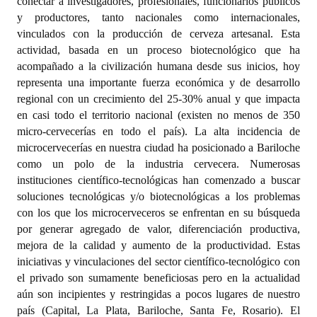
conectar a investigadores, profesionales, funcionarios públicos
y productores, tanto nacionales como internacionales,
Dictámenes Asesoría Letrada
vinculados con la producción de cerveza artesanal. Esta
actividad, basada en un proceso biotecnológico que ha
Actas de Sesión
acompañado a la civilización humana desde sus inicios, hoy
representa una importante fuerza económica y de desarrollo
Informes de Unidad Coordinadora
regional con un crecimiento del 25-30% anual y que impacta
Ejecución Presupuestaria
en casi todo el territorio nacional (existen no menos de 350
micro-cervecerías en todo el país). La alta incidencia de
Actas de Audiencias Públicas
microcervecerías en nuestra ciudad ha posicionado a Bariloche
como un polo de la industria cervecera. Numerosas
NORMATIVA
instituciones científico-tecnológicas han comenzado a buscar
soluciones tecnológicas y/o biotecnológicas a los problemas
Comunicaciones
con los que los microcerveceros se enfrentan en su búsqueda
por generar agregado de valor, diferenciación productiva,
Declaraciones
mejora de la calidad y aumento de la productividad. Estas
iniciativas y vinculaciones del sector científico-tecnológico con
Resoluciones
el privado son sumamente beneficiosas pero en la actualidad
aún son incipientes y restringidas a pocos lugares de nuestro
Resoluciones de Presidencia
país (Capital, La Plata, Bariloche, Santa Fe, Rosario). El