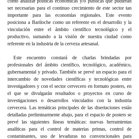
como analizar políticas económicas y/o públicas que pudieran
Huéspedes de Honor - Registro
ser necesarias para el continuo crecimiento de este sector tan
importante para las economías regionales. Este evento
Antiguos Pobladores - Registro
posiciona a Bariloche como un referente en el desarrollo y la
vinculación entre el ámbito científico tecnológico y el
Reconocimientos - Registro
productivo, sumando a la visión de nuestra ciudad como
referente en la industria de la cerveza artesanal.
Bariloche, Municipio intercultural
Entrega de distinciones
Este encuentro constará de charlas brindadas por
profesionales del ámbito científico, tecnológico, académico,
REFORMA DE LA CARTA ORGÁNICA
gubernamental y privado. También se prevé un espacio para el
intercambio de novedades científicas y tecnológicas entre
investigadores y con el sector cervecero en formato posters, en
el que se divulgarán resultados o proyectos en curso de
investigaciones o desarrollos vinculados con la industria
cervecera. Las temáticas principales de las disertaciones están
detalladas preliminarmente abajo, para el espacio de posters se
prevé las siguientes líneas temáticas: nuevas herramientas
analíticas para el control de materias primas, control de
contaminantes, uso de levaduras no convencionales para