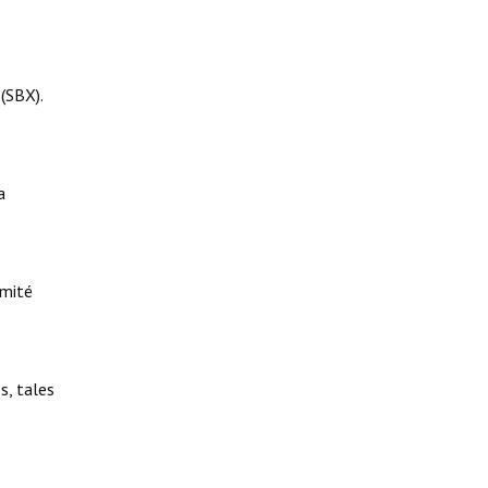
(SBX).
a
omité
s, tales