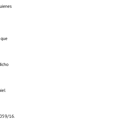
quienes
 que
dicho
iel
1059/16.