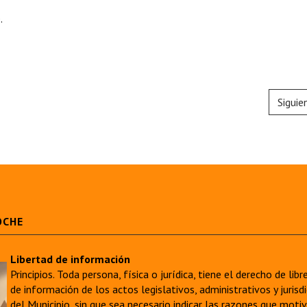
.
Siguie
OCHE
Libertad de información
Principios. Toda persona, física o jurídica, tiene el derecho de lib
de información de los actos legislativos, administrativos y juri
del Municipio, sin que sea necesario indicar las razones que moti