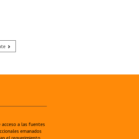
nte
re acceso a las fuentes
sdiccionales emanados
van el requerimiento.