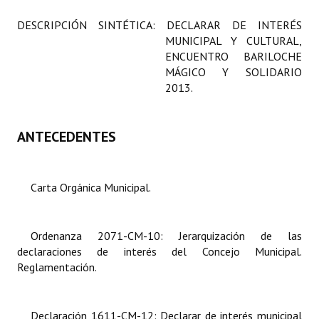
Programas
DESCRIPCIÓN SINTÉTICA:
DECLARAR DE INTERÉS
MUNICIPAL Y CULTURAL,
LEGISLACIÓN
ENCUENTRO BARILOCHE
MÁGICO Y SOLIDARIO
Constitución Nacional
2013.
Constitución Provincial
ANTECEDENTES
Carta Orgánica 2007
Reglamento Interno
Carta Orgánica Municipal.
Digesto
Organigrama
Ordenanza 2071-CM-10: Jerarquización de las
declaraciones de interés del Concejo Municipal.
DOCUMENTOS
Reglamentación.
Informes de Gestión
Declaración 1611-CM-12: Declarar de interés municipal
Proyectos Presentados