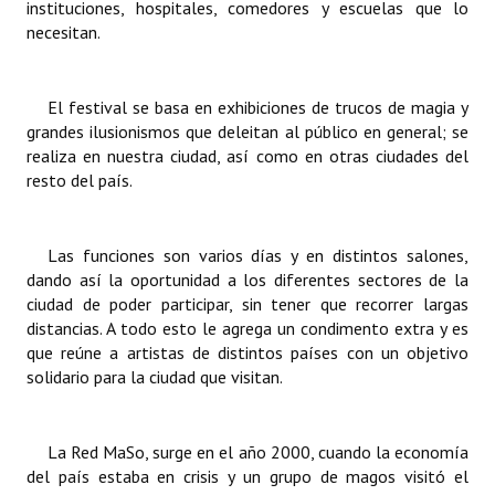
instituciones, hospitales, comedores y escuelas que lo
INSTITUCIONAL
necesitan.
Antiguos Pobladores
El festival se basa en exhibiciones de trucos de magia y
Noticias Destacadas
grandes ilusionismos que deleitan al público en general; se
realiza en nuestra ciudad, así como en otras ciudades del
Registros y Distinciones
resto del país.
Datos Históricos
Premio al Mérito - Registro
Las funciones son varios días y en distintos salones,
dando así la oportunidad a los diferentes sectores de la
Audiencias Públicas - Registro
ciudad de poder participar, sin tener que recorrer largas
distancias. A todo esto le agrega un condimento extra y es
Mujeres que Dejaron Huellas - Registro
que reúne a artistas de distintos países con un objetivo
solidario para la ciudad que visitan.
Periodistas Decanos - Registro
Ciudadano Ilustre - Registro
La Red MaSo
, surge en el año 2000, cuando la economía
Banca del Vecino - Registro
del país estaba en crisis y un grupo de magos visitó el