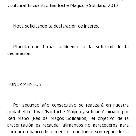
y cultural Encuentro Bariloche Mágico y Solidario 2012.
Dictámenes Asesoría Letrada
Actas de Sesión
Nota solicitando la declaración de interés.
Informes de Unidad Coordinadora
Planilla con firmas adhiriendo a la solicitud de la
Ejecución Presupuestaria
declaración.
Actas de Audiencias Públicas
NORMATIVA
FUNDAMENTOS
Comunicaciones
Declaraciones
Por segundo año consecutivo se realizará en nuestra
ciudad el festival "Bariloche Mágico y Solidario" iniciado por
Resoluciones
Red MaSo (Red de Magos Solidarios); el objetivo de la
presentación es recaudar alimentos no perecederos para
Resoluciones de Presidencia
formar un banco de alimentos, que luego son repartidos a