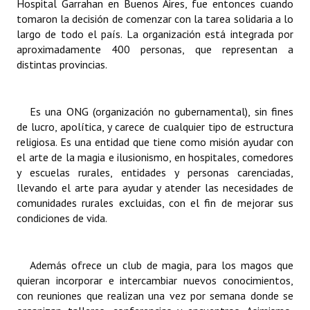
Hospital Garrahan en Buenos Aires, fue entonces cuando
Huéspedes de Honor - Registro
tomaron la decisión de comenzar con la tarea solidaria a lo
largo de todo el país. La organización está integrada por
Antiguos Pobladores - Registro
aproximadamente 400 personas, que representan a
distintas provincias.
Reconocimientos - Registro
Bariloche, Municipio intercultural
Es una ONG (organización no gubernamental), sin fines
de lucro, apolítica, y carece de cualquier tipo de estructura
Entrega de distinciones
religiosa. Es una entidad que tiene como misión ayudar con
el arte de la magia e ilusionismo, en hospitales, comedores
REFORMA DE LA CARTA ORGÁNICA
y escuelas rurales, entidades y personas carenciadas,
llevando el arte para ayudar y atender las necesidades de
comunidades rurales excluidas, con el fin de mejorar sus
condiciones de vida.
Además ofrece un club de magia, para los magos que
quieran incorporar e intercambiar nuevos conocimientos,
con reuniones que realizan una vez por semana donde se