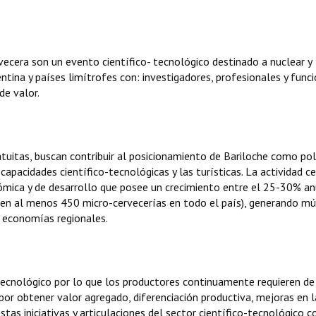
vecera son un evento científico- tecnológico destinado a nuclear y
ntina y países limítrofes con: investigadores, profesionales y funci
de valor.
gratuitas, buscan contribuir al posicionamiento de Bariloche como po
capacidades científico-tecnológicas y las turísticas. La actividad c
mica y de desarrollo que posee un crecimiento entre el 25-30% anu
sten al menos 450 micro-cervecerías en todo el país), generando mú
 economías regionales.
tecnológico por lo que los productores continuamente requieren de
por obtener valor agregado, diferenciación productiva, mejoras en l
stas iniciativas y articulaciones del sector científico-tecnológico c