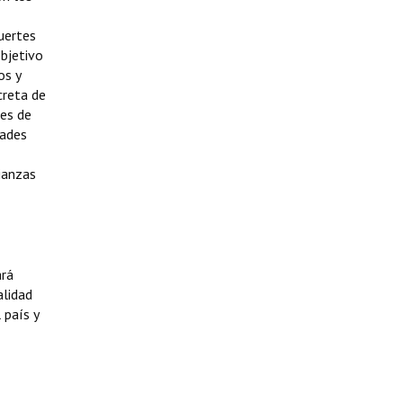
fuertes
objetivo
os y
creta de
des de
dades
ianzas
ará
alidad
 país y