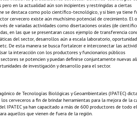
ro en la actualidad aún son incipientes y restringidas a ciertas
he se destaca como polo científico-tecnológico, y si bien ya tiene 
ector cervecero existe aún muchísimo potencial de crecimiento. El 
avés de variadas actividades como disertaciones orales (de científic
das, en las que se presentaran casos ejemplo de transferencia con
áticas del sector, desarrollos aún a escala laboratorio, oportunida
, etc. De esta manera se busca fortalecer e interconectar las activi
sar la interacción con los productores y funcionarios públicos
sectores se potencien y puedan definirse conjuntamente nuevas al
unidades de investigación y desarrollo para el sector.
tagónico de Tecnologías Biológicas y Geoambientales (IPATEC) dict
los cerveceros a fin de brindar herramientas para la mejora de la c
s del IPATEC ya han capacitado a más de 600 productores de todo el
ara aquellos que vienen de fuera de la región.