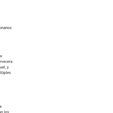
onarios
lo
ervecera
al, y
ltiples
a
on los