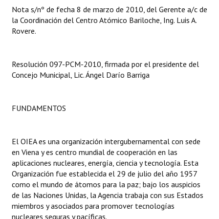
Nota s/nº de fecha 8 de marzo de 2010, del Gerente a/c de
la Coordinación del Centro Atómico Bariloche, Ing. Luis A.
Dictámenes Asesoría Letrada
Rovere.
Actas de Sesión
Informes de Unidad Coordinadora
Resolución 097-PCM-2010, firmada por el presidente del
Concejo Municipal, Lic. Ángel Darío Barriga
Ejecución Presupuestaria
Actas de Audiencias Públicas
FUNDAMENTOS
NORMATIVA
El OIEA es una organización intergubernamental con sede
Comunicaciones
en Viena y es centro mundial de cooperación en las
aplicaciones nucleares, energía, ciencia y tecnología. Esta
Declaraciones
Organización fue establecida el 29 de julio del año 1957
como el mundo de átomos para la paz; bajo los auspicios
Resoluciones
de las Naciones Unidas, la Agencia trabaja con sus Estados
Resoluciones de Presidencia
miembros y asociados para promover tecnologías
nucleares seguras y pacíficas.