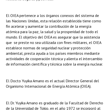
INSTITUCIONAL
Antiguos Pobladores
El OIEA pertenece a los órganos conexos del sistema de
las Naciones Unidas, esta relación establecida tiene como
Noticias Destacadas
fin acelerar y aumentar la contribución de la energía
atómica para la paz, la salud y la prosperidad de todo el
Registros y Distinciones
mundo. El objetivo del OIEA es asegurar que la asistencia
que se preste no sea utilizada con fines militares, el OIEA
Datos Históricos
establece normas de seguridad nuclear y protección
ambiental, presta ayuda a los países miembros mediante
Premio al Mérito - Registro
actividades de cooperación técnica y alienta el intercambio
de información científica y técnica sobre la energía nuclear.
Audiencias Públicas - Registro
Mujeres que Dejaron Huellas - Registro
El Docto Yuyika Amano es el actual Director General del
Periodistas Decanos - Registro
Organismo Internacional de Energía Atómica (OIEA).
Ciudadano Ilustre - Registro
El Dr. Yuyika Amano es graduado de la Facultad de Derecho
Banca del Vecino - Registro
de la Universidad de Tokio, en el año 1972 se incorporó al