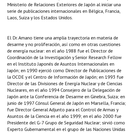
Ministerio de Relaciones Exteriores de Japón al iniciar una
Huéspedes de Honor - Registro
serie de publicaciones internacionales en Bélgica, Francia,
Laos, Suiza y los Estados Unidos.
Antiguos Pobladores - Registro
Reconocimientos - Registro
El Dr. Amano tiene una amplia trayectoria en materia de
Bariloche, Municipio intercultural
desarme y no proliferación, así como en otras cuestiones
de energía nuclear: en el año 1988 fue el Director de
Entrega de distinciones
Coordinación de la Investigación y Senior Research Fellow
en el Instituto Japonés de Asuntos Internacionales en
REFORMA DE LA CARTA ORGÁNICA
Japón; en 1990 ejerció como Director de Publicaciones de
la OCDE y el Centro de Información de Japón; en 1993 fue
Director de las Divisiones de Energía Nuclear y de Ciencias
Nucleares, en el año 1994 Consejero de la Delegación de
Japón ante la Conferencia de Desarme en Ginebra, Suiza; en
junio de 1997 Cónsul General de Japón en Marsella, Francia;
fue Director General Adjunto para el Control de Armas y
Asuntos de la Ciencia en el año 1999; en el año 2000 fue
Presidente del G-7 Grupo de Seguridad Nuclear; sirvió como
Experto Gubernamental en el grupo de las Naciones Unidas