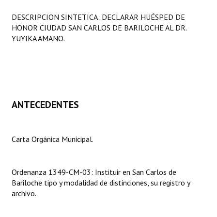
Programas
DESCRIPCION SINTETICA: DECLARAR HUÉSPED DE
HONOR CIUDAD SAN CARLOS DE BARILOCHE AL DR.
LEGISLACIÓN
YUYIKA AMANO.
Constitución Nacional
Constitución Provincial
Carta Orgánica 2007
ANTECEDENTES
Reglamento Interno
Digesto
Carta Orgánica Municipal.
Organigrama
Ordenanza 1349-CM-03: Instituir en San Carlos de
DOCUMENTOS
Bariloche tipo y modalidad de distinciones, su registro y
archivo.
Informes de Gestión
Proyectos Presentados