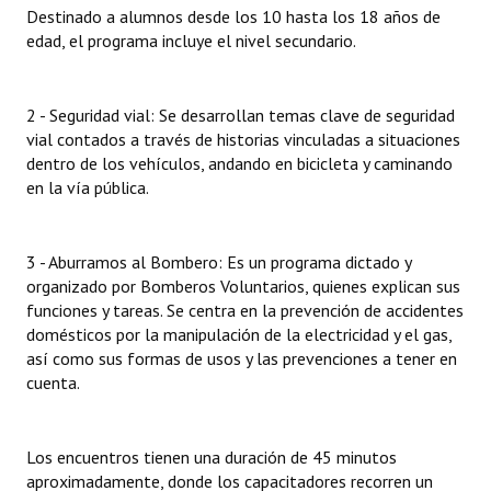
Destinado a alumnos desde los 10 hasta los 18 años de
Huéspedes de Honor - Registro
edad, el programa incluye el nivel secundario.
Antiguos Pobladores - Registro
Reconocimientos - Registro
2 - Seguridad vial: Se desarrollan temas clave de seguridad
vial contados a través de historias vinculadas a situaciones
Bariloche, Municipio intercultural
dentro de los vehículos, andando en bicicleta y caminando
en la vía pública.
Entrega de distinciones
REFORMA DE LA CARTA ORGÁNICA
3 - Aburramos al Bombero: Es un programa dictado y
organizado por Bomberos Voluntarios, quienes explican sus
funciones y tareas. Se centra en la prevención de accidentes
domésticos por la manipulación de la electricidad y el gas,
así como sus formas de usos y las prevenciones a tener en
cuenta.
Los encuentros tienen una duración de 45 minutos
aproximadamente, donde los capacitadores recorren un