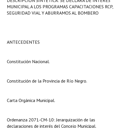
DESCRIPCIÓN SINTÉTICA: SE DECLARA DE INTERÉS
Programas
MUNICIPAL A LOS PROGRAMAS CAPACITACIONES RCP,
SEGURIDAD VIAL Y ABURRAMOS AL BOMBERO
LEGISLACIÓN
Constitución Nacional
ANTECEDENTES
Constitución Provincial
Carta Orgánica 2007
Constitución Nacional.
Reglamento Interno
Digesto
Constitución de la Provincia de Río Negro.
Organigrama
Carta Orgánica Municipal.
DOCUMENTOS
Informes de Gestión
Ordenanza 2071-CM-10: Jerarquización de las
declaraciones de interés del Concejo Municipal.
Proyectos Presentados