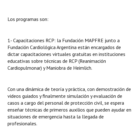
INSTITUCIONAL
Antiguos Pobladores
Los programas son:
Noticias Destacadas
1- Capacitaciones RCP: la Fundación MAPFRE junto a
Registros y Distinciones
Fundación Cardiológica Argentina están encargados de
dictar capacitaciones virtuales gratuitas en instituciones
Datos Históricos
educativas sobre técnicas de RCP (Reanimación
Cardiopulmonar) y Maniobra de Heimlich.
Premio al Mérito - Registro
Audiencias Públicas - Registro
Con una dinámica de teoría y práctica, con demostración de
Mujeres que Dejaron Huellas - Registro
videos guiados y finalmente simulación y evaluación de
casos a cargo del personal de protección civil, se espera
Periodistas Decanos - Registro
enseñar técnicas de primeros auxilios que pueden ayudar en
situaciones de emergencia hasta la llegada de
Ciudadano Ilustre - Registro
profesionales.
Banca del Vecino - Registro