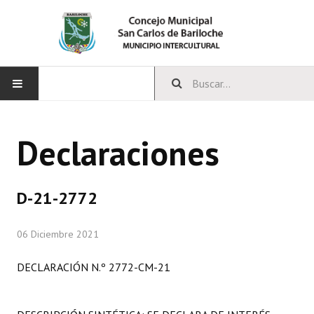
INICIO
Declaraciones
CONCEJO
Bloques Políticos
D-21-2772
Integrantes del Concejo
06 Diciembre 2021
Comisiones Permanentes
DECLARACIÓN N.º 2772-CM-21
Comisiones Especiales
Concejales Mandato Cumplido