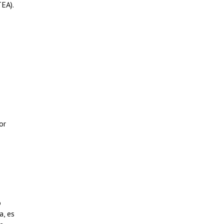
TEA).
or
o
a, es