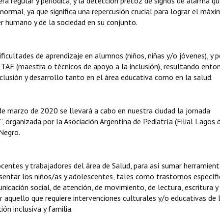
a regular y periódica, y la detección precoz de signos de alarma q
ormal, ya que significa una repercusión crucial para lograr el máx
er humano y de la sociedad en su conjunto.
icultades de aprendizaje en alumnos (niños, niñas y/o jóvenes), y 
o TAE (maestra o técnicos de apoyo a la inclusión), resultando ento
usión y desarrollo tanto en el área educativa como en la salud.
 de marzo de 2020 se llevará a cabo en nuestra ciudad la jornada
 organizada por la Asociación Argentina de Pediatría (Filial Lagos d
 Negro.
centes y trabajadores del área de Salud, para así sumar herramient
esentar los niños/as y adolescentes, tales como trastornos específi
icación social, de atención, de movimiento, de lectura, escritura y
ar aquello que requiere intervenciones culturales y/o educativas de 
ón inclusiva y familia.