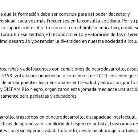
ra que la formación debe ser continua para así poder detectar y
rsidad, cada vez más frecuentes en la consulta cotidiana. Por su p
la capacitación sobre la temática en el ámbito educativo, donde s
tural). En ese sentido, el reconocimiento y valoración de las difere
o desarrollo y potenciar la diversidad en nuestra sociedad e inclu
iños, niñas y adolescentes con condiciones de neurodesarrollo, desd
ley 5358, votada por unanimidad a comienzos de 2019, entiende que 
ad de armar puentes bidimensionales entre salud y educación, por lo 
ur, y DISFAM Río Negro, organizaron esta jornada mediante una acció
icamente para pediatras y educadores.
rrollo, trastornos en el neurodesarrollo, discapacidad intelectual,
íficas de aprendizaje, condición del espectro autista, trastornos de
les con y sin hiperactividad. Todo ello, desde un abordaje multidisci