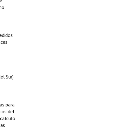
ue
imo
pedidos
nces
el Sur)
as para
cos del
 cálculo
las