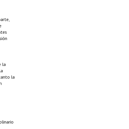
arte,
e
ntes
sión
e la
la
tanto la
n
plinario