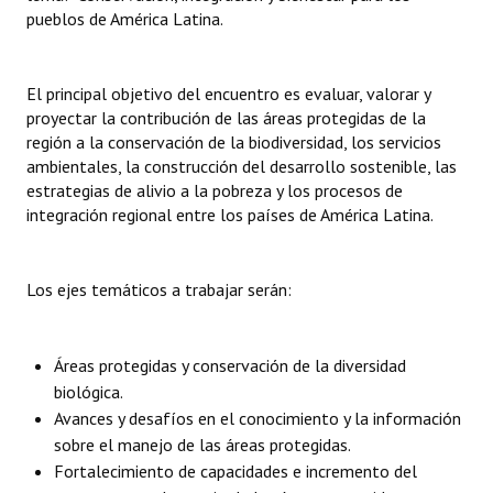
INSTITUCIONAL
pueblos de América Latina.
Antiguos Pobladores
El principal objetivo del encuentro es evaluar, valorar y
Noticias Destacadas
proyectar la contribución de las áreas protegidas de la
región a la conservación de la biodiversidad, los servicios
Registros y Distinciones
ambientales, la construcción del desarrollo sostenible, las
estrategias de alivio a la pobreza y los procesos de
Datos Históricos
integración regional entre los países de América Latina.
Premio al Mérito - Registro
Los ejes temáticos a trabajar serán:
Audiencias Públicas - Registro
Mujeres que Dejaron Huellas - Registro
Áreas protegidas y conservación de la diversidad
Periodistas Decanos - Registro
biológica.
Avances y desafíos en el conocimiento y la información
Ciudadano Ilustre - Registro
sobre el manejo de las áreas protegidas.
Banca del Vecino - Registro
Fortalecimiento de capacidades e incremento del