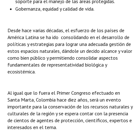
soporte para el manejo de las áreas protegidas.
Huéspedes de Honor - Registro
Gobernanza, equidad y calidad de vida.
Antiguos Pobladores - Registro
Desde hace varias décadas, el esfuerzo de los países de
Reconocimientos - Registro
América Latina se ha ido consolidando en el desarrollo de
políticas y estrategias para lograr una adecuada gestión de
Bariloche, Municipio intercultural
estos espacios naturales, dándole un decido alcance y valor
Entrega de distinciones
como bien público y permitiendo consolidar aspectos
fundamentales de representatividad biológica y
REFORMA DE LA CARTA ORGÁNICA
ecosistémica.
Al igual que lo fuera el Primer Congreso efectuado en
Santa Marta, Colombia hace diez años, será un evento
importante para la conservación de los recursos naturales y
culturales de la región y se espera contar con la presencia
de cientos de agentes de protección, científicos, expertos e
interesados en el tema.