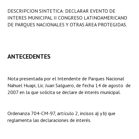
Programas
DESCRIPCION SINTETICA: DECLARAR EVENTO DE
INTERES MUNICIPAL II CONGRESO LATINOAMERICANO
LEGISLACIÓN
DE PARQUES NACIONALES Y OTRAS ÁREA PROTEGIDAS.
Constitución Nacional
Constitución Provincial
ANTECEDENTES
Carta Orgánica 2007
Reglamento Interno
Nota presentada por el Intendente de Parques Nacional
Nahuel Huapi, Lic. Juan Salguero, de fecha 14 de agosto de
Digesto
2007 en la que solicita se declare de interés municipal.
Organigrama
DOCUMENTOS
Ordenanza 704-CM-97, artículo 2, incisos a) y b) que
reglamenta las declaraciones de interés.
Informes de Gestión
Proyectos Presentados