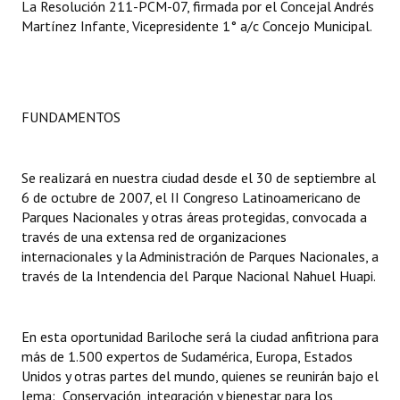
La Resolución 211-PCM-07, firmada por el Concejal Andrés
Martínez Infante, Vicepresidente 1° a/c Concejo Municipal.
Dictámenes Asesoría Letrada
Actas de Sesión
Informes de Unidad Coordinadora
FUNDAMENTOS
Ejecución Presupuestaria
Se realizará en nuestra ciudad desde el 30 de septiembre al
Actas de Audiencias Públicas
6 de octubre de 2007, el II Congreso Latinoamericano de
Parques Nacionales y otras áreas protegidas, convocada a
NORMATIVA
través de una extensa red de organizaciones
internacionales y la Administración de Parques Nacionales, a
Comunicaciones
través de la Intendencia del Parque Nacional Nahuel Huapi.
Declaraciones
En esta oportunidad Bariloche será la ciudad anfitriona para
Resoluciones
más de 1.500 expertos de Sudamérica, Europa, Estados
Resoluciones de Presidencia
Unidos y otras partes del mundo, quienes se reunirán bajo el
lema:  Conservación, integración y bienestar para los