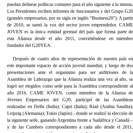
INSTITUCIONAL
puedan delinear políticas comunes para el año siguiente a la misma
Los Presidentes reciben informes de funcionarios y del Grupo G2
Antiguos Pobladores
(grandes empresarios, por su sigla en inglés “Business20”). A parti
de 2010, se sumó la voz del sector joven emprendedor. CAM
Noticias Destacadas
JOVEN es la única entidad gremial del país que forma parte d
esta Alianza desde el año 2011, convirtiéndose en miembr
Registros y Distinciones
fundador del G20YEA.
Datos Históricos
Después de cuatro años de representación de nuestro país e
este importante espacio de acción juvenil mundial, y luego de do
Premio al Mérito - Registro
presentaciones ante el organismo para ser anfitriones de l
Audiencias Públicas - Registro
Asamblea de Liderazgo que la Alianza realiza una vez al año, s
logró ser elegidos como sede para la Asamblea correspondiente a
Mujeres que Dejaron Huellas - Registro
año 2016. CAME JOVEN, como miembro de la Alianza d
Jóvenes Empresarios del G20, participó de las Asamblea
Periodistas Decanos - Registro
realizadas en Delhi (India); Capri (Italia); Riad (Arabia Saudita)
Leipzig (Alemania); Tokio (Japón) - donde se realizó la elección d
Ciudadano Ilustre - Registro
la siguiente sede, ganando Argentina frente a Sudáfrica y Canadá 
Banca del Vecino - Registro
y de las Cumbres correspondientes a cada año desde el 2011