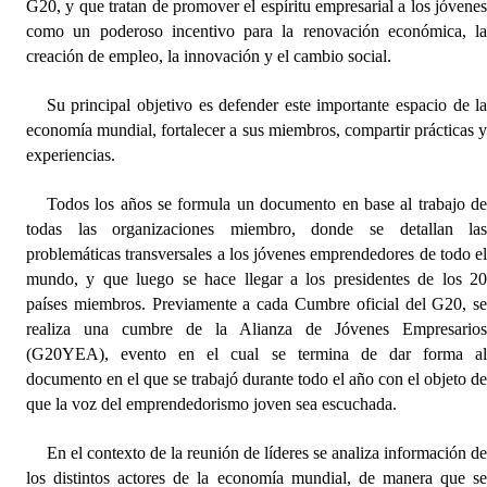
G20, y que tratan de promover el espíritu empresarial a los jóvene
como un poderoso incentivo para la renovación económica, l
Dictámenes Asesoría Letrada
creación de empleo, la innovación y el cambio social.
Actas de Sesión
Su principal objetivo es defender este importante espacio de l
economía mundial, fortalecer a sus miembros, compartir prácticas 
Informes de Unidad Coordinadora
experiencias.
Ejecución Presupuestaria
Todos los años se formula un documento en base al trabajo d
Actas de Audiencias Públicas
todas las organizaciones miembro, donde se detallan la
problemáticas transversales a los jóvenes emprendedores de todo e
NORMATIVA
mundo, y que luego se hace llegar a los presidentes de los 2
países miembros. Previamente a cada Cumbre oficial del G20, s
Comunicaciones
realiza una cumbre de la Alianza de Jóvenes Empresario
(G20YEA), evento en el cual se termina de dar forma a
Declaraciones
documento en el que se trabajó durante todo el año con el objeto d
que la voz del emprendedorismo joven sea escuchada.
Resoluciones
En el contexto de la reunión de líderes se analiza información d
Resoluciones de Presidencia
los distintos actores de la economía mundial, de manera que s