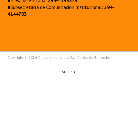
■Mesa de Entrada:
294-4143579
■Subsecretaría de Comunicación Institucional:
294-
4144703
Copyright © 2026 Concejo Municipal San Carlos de Bariloche.
SUBIR ▲