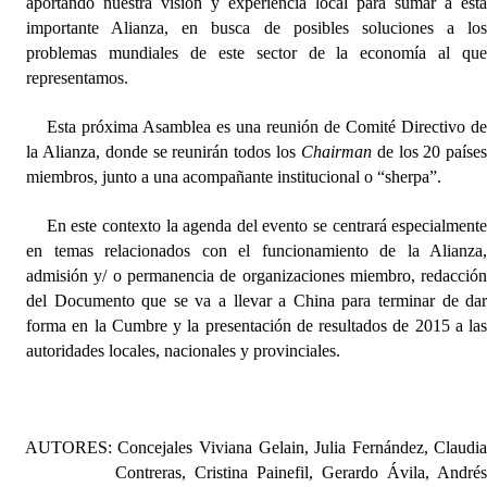
aportando nuestra visión y experiencia local para sumar a est
Huéspedes de Honor - Registro
importante Alianza, en busca de posibles soluciones a lo
problemas mundiales de este sector de la economía al qu
Antiguos Pobladores - Registro
representamos.
Reconocimientos - Registro
Esta próxima Asamblea es una reunión de Comité Directivo d
la Alianza, donde se reunirán todos los
Chairman
d
e los 20 paíse
Bariloche, Municipio intercultural
miembros, junto a una acompañante institucional o “sherpa”.
Entrega de distinciones
En este contexto la agenda del evento se centrará especialment
REFORMA DE LA CARTA ORGÁNICA
en temas relacionados con el funcionamiento de la Alianza
admisión y/ o permanencia de organizaciones miembro, redacció
del Documento que se va a llevar a China para terminar de da
forma en la Cumbre y la presentación de resultados de 2015 a la
autoridades locales, nacionales y provinciales.
AUTORES:
Concejales Viviana Gelain, Julia Fernández, Claudi
Contreras, Cristina Painefil, Gerardo Ávila, André