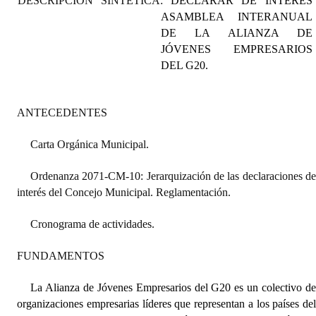
DESCRIPCIÓN SINTÉTICA:
DECLARAR DE INTERÉS
Programas
ASAMBLEA INTERANUAL
DE LA ALIANZA DE
LEGISLACIÓN
JÓVENES EMPRESARIOS
DEL G20.
Constitución Nacional
Constitución Provincial
ANTECEDENTES
Carta Orgánica 2007
Carta Orgánica Municipal.
Reglamento Interno
Ordenanza 2071-CM-10: Jerarquización de las declaraciones d
interés del Concejo
Municipal. Reglamentación.
Digesto
Organigrama
Cronograma de actividades.
DOCUMENTOS
FUNDAMENTOS
Informes de Gestión
La Alianza de Jóvenes Empresarios del G20 es un colectivo d
organizaciones empresarias líderes que representan a los países de
Proyectos Presentados