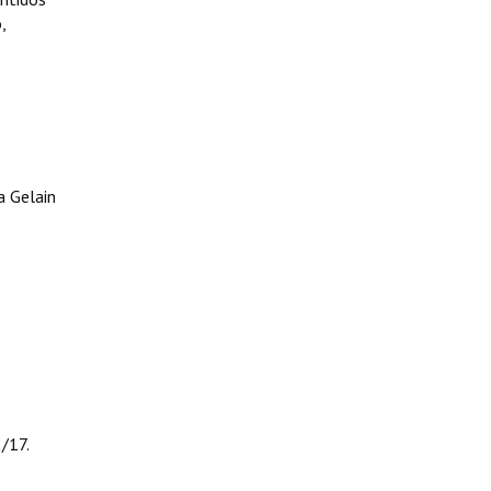
,
a Gelain
/17.