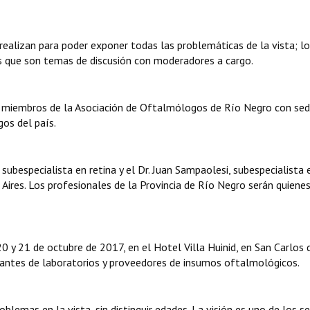
ealizan para poder exponer todas las problemáticas de la vista; l
s que son temas de discusión con moderadores a cargo.
r miembros de la Asociación de Oftalmólogos de Río Negro con sed
os del país.
 subespecialista en retina y el Dr. Juan Sampaolesi, subespecialista 
res. Los profesionales de la Provincia de Río Negro serán quiene
20 y 21 de octubre de 2017, en el Hotel Villa Huinid, en San Carlos 
ntantes de laboratorios y proveedores de insumos oftalmológicos.
lemas en la vista, sin distinguir edades. La visión es uno de los s