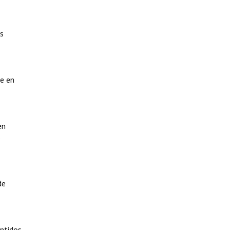
os
e en
en
s
de
entidos