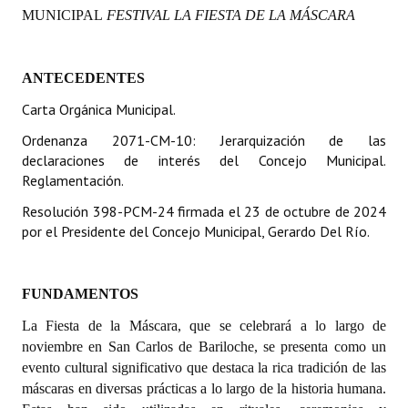
MUNICIPAL
FESTIVAL LA FIESTA DE LA MÁSCARA
Programas
LEGISLACIÓN
ANTECEDENTES
Constitución Nacional
Carta Orgánica Municipal.
Constitución Provincial
Ordenanza 2071-CM-10: Jerarquización de las
declaraciones de interés del Concejo Municipal.
Carta Orgánica 2007
Reglamentación.
Resolución 398-PCM-24 firmada el 23 de octubre de 2024
Reglamento Interno
por el Presidente del Concejo Municipal, Gerardo Del Río.
Digesto
Organigrama
FUNDAMENTOS
La Fiesta de la Máscara, que se celebrará a lo largo de
DOCUMENTOS
noviembre en San Carlos de Bariloche, se presenta como un
evento cultural significativo que destaca la rica tradición de las
Informes de Gestión
máscaras en diversas prácticas a lo largo de la historia humana.
Proyectos Presentados