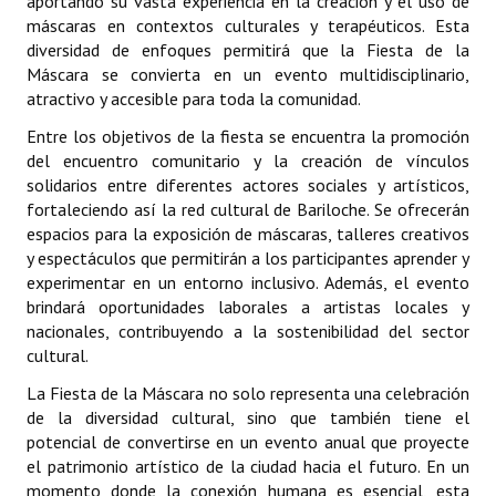
aportando su vasta experiencia en la creación y el uso de
INSTITUCIONAL
máscaras en contextos culturales y terapéuticos. Esta
diversidad de enfoques permitirá que la Fiesta de la
Antiguos Pobladores
Máscara se convierta en un evento multidisciplinario,
atractivo y accesible para toda la comunidad.
Noticias Destacadas
Entre los objetivos de la fiesta se encuentra la promoción
Registros y Distinciones
del encuentro comunitario y la creación de vínculos
solidarios entre diferentes actores sociales y artísticos,
Datos Históricos
fortaleciendo así la red cultural de Bariloche. Se ofrecerán
espacios para la exposición de máscaras, talleres creativos
Premio al Mérito - Registro
y espectáculos que permitirán a los participantes aprender y
experimentar en un entorno inclusivo. Además, el evento
Audiencias Públicas - Registro
brindará oportunidades laborales a artistas locales y
nacionales, contribuyendo a la sostenibilidad del sector
Mujeres que Dejaron Huellas - Registro
cultural.
Periodistas Decanos - Registro
La Fiesta de la Máscara no solo representa una celebración
de la diversidad cultural, sino que también tiene el
Ciudadano Ilustre - Registro
potencial de convertirse en un evento anual que proyecte
el patrimonio artístico de la ciudad hacia el futuro. En un
Banca del Vecino - Registro
momento donde la conexión humana es esencial, esta