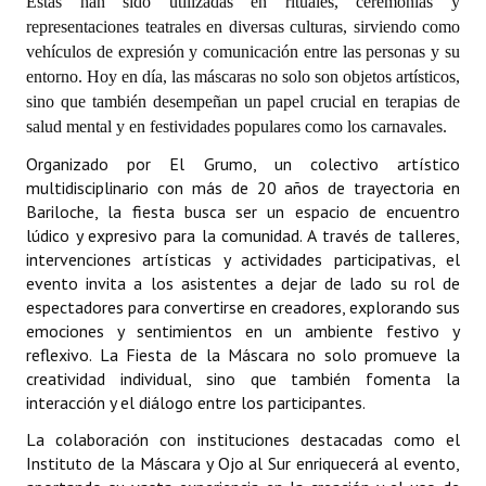
Estas han sido utilizadas en rituales, ceremonias y
representaciones teatrales en diversas culturas, sirviendo como
Dictámenes Asesoría Letrada
vehículos de expresión y comunicación entre las personas y su
entorno. Hoy en día, las máscaras no solo son objetos artísticos,
Actas de Sesión
sino que también desempeñan un papel crucial en terapias de
salud mental y en festividades populares como los carnavales.
Informes de Unidad Coordinadora
Organizado por El Grumo, un colectivo artístico
Ejecución Presupuestaria
multidisciplinario con más de 20 años de trayectoria en
Bariloche, la fiesta busca ser un espacio de encuentro
Actas de Audiencias Públicas
lúdico y expresivo para la comunidad. A través de talleres,
intervenciones artísticas y actividades participativas, el
NORMATIVA
evento invita a los asistentes a dejar de lado su rol de
espectadores para convertirse en creadores, explorando sus
Comunicaciones
emociones y sentimientos en un ambiente festivo y
reflexivo. La Fiesta de la Máscara no solo promueve la
Declaraciones
creatividad individual, sino que también fomenta la
interacción y el diálogo entre los participantes.
Resoluciones
La colaboración con instituciones destacadas como el
Resoluciones de Presidencia
Instituto de la Máscara y Ojo al Sur enriquecerá al evento,