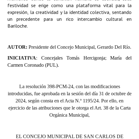
festividad se erige como una plataforma vital para la
Huéspedes de Honor - Registro
expresión, la creatividad y la identidad colectiva, sentando
un precedente para un rico intercambio cultural en
Antiguos Pobladores - Registro
Bariloche.
Reconocimientos - Registro
Bariloche, Municipio intercultural
AUTOR:
Presidente del Concejo Municipal, Gerardo Del Río.
Entrega de distinciones
INICIATIVA
:
Concejales Tomás Hercigonja; María del
Carmen Coronado (PUL).
REFORMA DE LA CARTA ORGÁNICA
La resolución 398-PCM-24, con las modificaciones
introducidas, fue aprobada en la sesión del día 31 de octubre de
2024, según consta en el Acta N.º 1195/24. Por ello, en
ejercicio de las atribuciones que le otorga el Art. 38 de la Carta
Orgánica Municipal,
EL CONCEJO MUNICIPAL DE SAN CARLOS DE