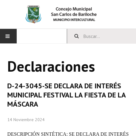
INICIO
Declaraciones
CONCEJO
Bloques Políticos
D-24-3045-SE DECLARA DE INTERÉS
Integrantes del Concejo
MUNICIPAL FESTIVAL LA FIESTA DE LA
MÁSCARA
Comisiones Permanentes
Comisiones Especiales
14 Noviembre 2024
Concejales Mandato Cumplido
DESCRIPCIÓN SINTÉTICA:
SE DECLARA DE INTERÉS