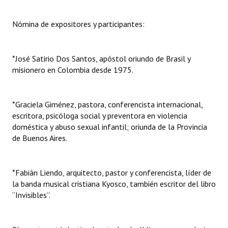
Huéspedes de Honor - Registro
Nómina de expositores y participantes:
Antiguos Pobladores - Registro
Reconocimientos - Registro
*José Satirio Dos Santos, apóstol oriundo de Brasil y
misionero en Colombia desde 1975.
Bariloche, Municipio intercultural
Entrega de distinciones
*Graciela Giménez, pastora, conferencista internacional,
escritora, psicóloga social y preventora en violencia
REFORMA DE LA CARTA ORGÁNICA
doméstica y abuso sexual infantil; oriunda de la Provincia
de Buenos Aires.
*Fabián Liendo, arquitecto, pastor y conferencista, líder de
la banda musical cristiana Kyosco, también escritor del libro
“Invisibles”.