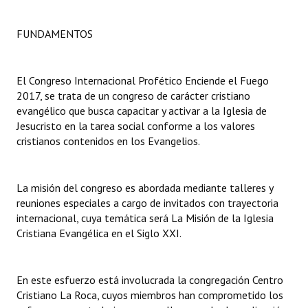
Dictámenes Asesoría Letrada
FUNDAMENTOS
Actas de Sesión
El Congreso Internacional Profético Enciende el Fuego
Informes de Unidad Coordinadora
2017, se trata de un congreso de carácter cristiano
evangélico que busca capacitar y activar a la Iglesia de
Ejecución Presupuestaria
Jesucristo en la tarea social conforme a los valores
cristianos contenidos en los Evangelios.
Actas de Audiencias Públicas
NORMATIVA
La misión del congreso es abordada mediante talleres y
reuniones especiales a cargo de invitados con trayectoria
Comunicaciones
internacional, cuya temática será La Misión de la Iglesia
Declaraciones
Cristiana Evangélica en el Siglo XXI.
Resoluciones
En este esfuerzo está involucrada la congregación Centro
Resoluciones de Presidencia
Cristiano La Roca, cuyos miembros han comprometido los