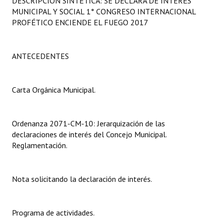
DESCRIPCIÓN SINTÉTICA: SE DECLARA DE INTERÉS
Programas
MUNICIPAL Y SOCIAL 1° CONGRESO INTERNACIONAL
PROFÉTICO ENCIENDE EL FUEGO 2017
LEGISLACIÓN
Constitución Nacional
ANTECEDENTES
Constitución Provincial
Carta Orgánica Municipal.
Carta Orgánica 2007
Reglamento Interno
Ordenanza 2071-CM-10: Jerarquización de las
declaraciones de interés del Concejo Municipal.
Digesto
Reglamentación.
Organigrama
Nota solicitando la declaración de interés.
DOCUMENTOS
Informes de Gestión
Programa de actividades.
Proyectos Presentados