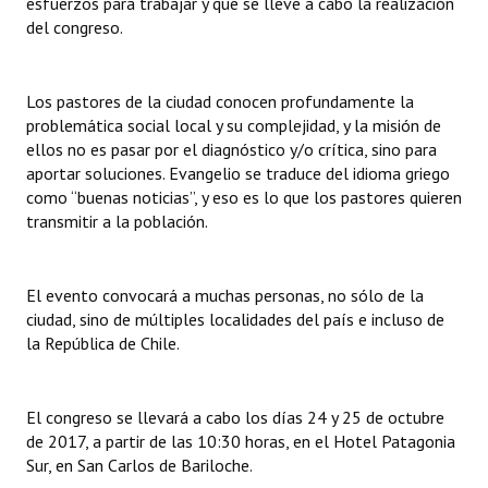
esfuerzos para trabajar y que se lleve a cabo la realización
INSTITUCIONAL
del congreso.
Antiguos Pobladores
Los pastores de la ciudad conocen profundamente la
Noticias Destacadas
problemática social local y su complejidad, y la misión de
ellos no es pasar por el diagnóstico y/o crítica, sino para
Registros y Distinciones
aportar soluciones. Evangelio se traduce del idioma griego
como “buenas noticias”, y eso es lo que los pastores quieren
Datos Históricos
transmitir a la población.
Premio al Mérito - Registro
Audiencias Públicas - Registro
El evento convocará a muchas personas, no sólo de la
ciudad, sino de múltiples localidades del país e incluso de
Mujeres que Dejaron Huellas - Registro
la República de Chile.
Periodistas Decanos - Registro
El congreso se llevará a cabo los días 24 y 25 de octubre
Ciudadano Ilustre - Registro
de 2017, a partir de las 10:30 horas, en el Hotel Patagonia
Sur, en San Carlos de Bariloche.
Banca del Vecino - Registro