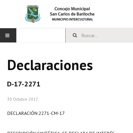
INICIO
Declaraciones
CONCEJO
Bloques Políticos
D-17-2271
Integrantes del Concejo
30 Octubre 2017
Comisiones Permanentes
DECLARACIÓN 2271-CM-17
Comisiones Especiales
Concejales Mandato Cumplido