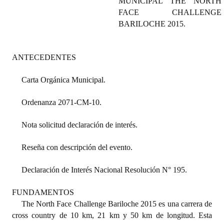
MUNICIPAL
THE NORTH
Programas
FACE CHALLENGE
BARILOCHE 2015.
LEGISLACIÓN
Constitución Nacional
ANTECEDENTES
Constitución Provincial
Carta Orgánica Municipal.
Carta Orgánica 2007
Ordenanza 2071-CM-10.
Reglamento Interno
Nota solicitud declaración de interés.
Digesto
Reseña con descripción del evento.
Organigrama
Declaración de Interés Nacional Resolución N° 195.
DOCUMENTOS
FUNDAMENTOS
Informes de Gestión
The North Face Challenge Bariloche 2015 es una carrera de
cross country de 10 km, 21 km y 50 km de longitud. Esta
Proyectos Presentados