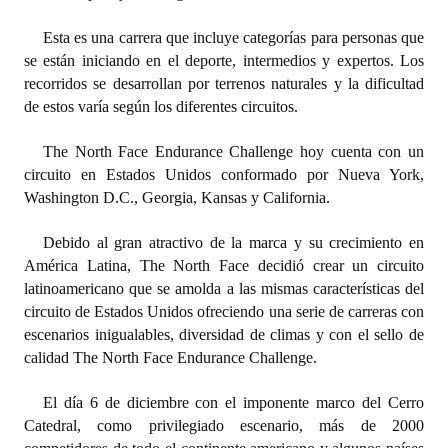
INSTITUCIONAL
Esta es una carrera que incluye categorías para personas que
Antiguos Pobladores
se están iniciando en el deporte, intermedios y expertos. Los
recorridos se desarrollan por terrenos naturales y la dificultad
Noticias Destacadas
de estos varía según los diferentes circuitos.
Registros y Distinciones
The North Face Endurance Challenge hoy cuenta con un
circuito en Estados Unidos conformado por Nueva York,
Datos Históricos
Washington D.C., Georgia, Kansas y California.
Premio al Mérito - Registro
Debido al gran atractivo de la marca y su crecimiento en
Audiencias Públicas - Registro
América Latina, The North Face decidió crear un circuito
latinoamericano que se amolda a las mismas características del
Mujeres que Dejaron Huellas - Registro
circuito de Estados Unidos ofreciendo una serie de carreras con
escenarios inigualables, diversidad de climas y con el sello de
Periodistas Decanos - Registro
calidad The North Face Endurance Challenge.
Ciudadano Ilustre - Registro
El día 6 de diciembre con el imponente marco del Cerro
Catedral, como privilegiado escenario, más de 2000
Banca del Vecino - Registro