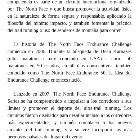
competencia es parte de un circuito internacional organizado
por The North Face y que busca promover la actividad física
Dictámenes Asesoría Letrada
en la naturaleza de forma segura y responsable, aplicando la
filosofía del mínimo impacto, y también fomentar la práctica
Actas de Sesión
del trail running o uso de senderos de montaña para correr.
Informes de Unidad Coordinadora
La historia de The North Face Endurance Challenge
Ejecución Presupuestaria
comienza en 2006. Durante la búsqueda de Dean Karnazes
(ultra maratonista muy conocido en USA) a correr 50
Actas de Audiencias Públicas
maratones en 50 estados, en 50 días consecutivos, también
conocido como The North Face Endurance 50, la idea del
NORMATIVA
Endurance Challenge entonces nació.
Comunicaciones
Lanzado en 2007, The North Face Endurance Challenge
Series se ha comprometido a impulsar a los corredores a sus
Declaraciones
límites y promover el deporte del ultra-trail running. Los
circuitos fueron diseñados para desafiar incluso a los corredores
Resoluciones
más experimentados, y también complacer a los nuevos
Resoluciones de Presidencia
amantes del trail running, y a su vez incorporar los más
hermosos paisajes del lugar del evento.