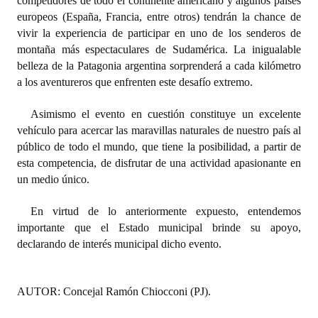
competidores de todo el continente americano y algunos países
Huéspedes de Honor - Registro
europeos (España, Francia, entre otros) tendrán la chance de
vivir la experiencia de participar en uno de los senderos de
Antiguos Pobladores - Registro
montaña más espectaculares de Sudamérica. La inigualable
belleza de la Patagonia argentina sorprenderá a cada kilómetro
Reconocimientos - Registro
a los aventureros que enfrenten este desafío extremo.
Bariloche, Municipio intercultural
Asimismo el evento en cuestión constituye un excelente
Entrega de distinciones
vehículo para acercar las maravillas naturales de nuestro país al
público de todo el mundo, que tiene la posibilidad, a partir de
REFORMA DE LA CARTA ORGÁNICA
esta competencia, de disfrutar de una actividad apasionante en
un medio único.
En virtud de lo anteriormente expuesto, entendemos
importante que el Estado municipal brinde su apoyo,
declarando de interés municipal dicho evento.
AUTOR: Concejal Ramón Chiocconi (PJ).