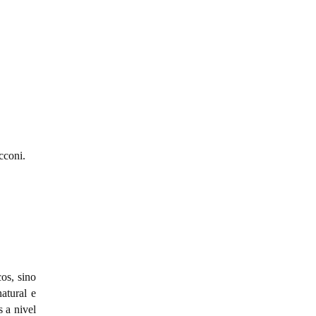
cconi.
cos, sino
atural e
s a nivel