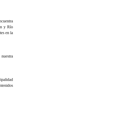
ncuentra
én y Río
tes en la
, nuestra
ipalidad
ntenidos