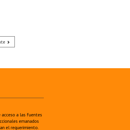
nte
re acceso a las fuentes
sdiccionales emanados
van el requerimiento.