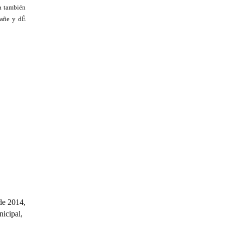
da también
pañe y dÉ
de 2014,
nicipal,