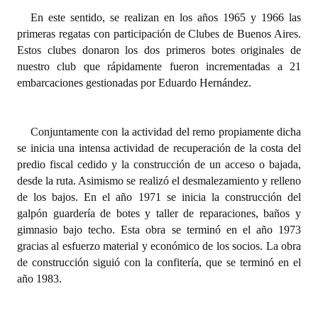
INSTITUCIONAL
En este sentido, se realizan en los años 1965 y 1966 las
primeras regatas con participación de Clubes de Buenos Aires.
Antiguos Pobladores
Estos clubes donaron los dos primeros botes originales de
nuestro club que rápidamente fueron incrementadas a 21
Noticias Destacadas
embarcaciones gestionadas por Eduardo Hernández.
Registros y Distinciones
Datos Históricos
Conjuntamente con la actividad del remo propiamente dicha
se inicia una intensa actividad de recuperación de la costa del
Premio al Mérito - Registro
predio fiscal cedido y la construcción de un acceso o bajada,
desde la ruta. Asimismo se realizó el desmalezamiento y relleno
Audiencias Públicas - Registro
de los bajos. En el año 1971 se inicia la construcción del
galpón guardería de botes y taller de reparaciones, baños y
Mujeres que Dejaron Huellas - Registro
gimnasio bajo techo. Esta obra se terminó en el año 1973
Periodistas Decanos - Registro
gracias al esfuerzo material y económico de los socios. La obra
de construcción siguió con la confitería, que se terminó en el
Ciudadano Ilustre - Registro
año 1983.
Banca del Vecino - Registro