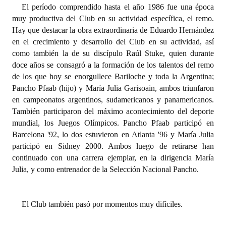
El período comprendido hasta el año 1986 fue una época
Huéspedes de Honor - Registro
muy productiva del Club en su actividad específica, el remo.
Hay que destacar la obra extraordinaria de Eduardo Hernández
Antiguos Pobladores - Registro
en el crecimiento y desarrollo del Club en su actividad, así
Reconocimientos - Registro
como también la de su discípulo Raúl Stuke, quien durante
doce años se consagró a la formación de los talentos del remo
Bariloche, Municipio intercultural
de los que hoy se enorgullece Bariloche y toda la Argentina;
Pancho Pfaab (hijo) y María Julia Garisoain, ambos triunfaron
Entrega de distinciones
en campeonatos argentinos, sudamericanos y panamericanos.
También participaron del máximo acontecimiento del deporte
REFORMA DE LA CARTA ORGÁNICA
mundial, los Juegos Olímpicos. Pancho Pfaab participó en
Barcelona '92, lo dos estuvieron en Atlanta '96 y María Julia
participó en Sidney 2000. Ambos luego de retirarse han
continuado con una carrera ejemplar, en la dirigencia María
Julia, y como entrenador de la Selección Nacional Pancho.
El Club también pasó por momentos muy difíciles.