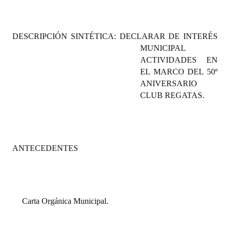
Programas
LEGISLACIÓN
DESCRIPCIÓN SINTÉTICA: DECLARAR DE INTERÉS
MUNICIPAL
Constitución Nacional
ACTIVIDADES EN
EL MARCO DEL 50º
Constitución Provincial
ANIVERSARIO
CLUB REGATAS.
Carta Orgánica 2007
Reglamento Interno
Digesto
ANTECEDENTES
Organigrama
DOCUMENTOS
Carta Orgánica Municipal.
Informes de Gestión
Proyectos Presentados