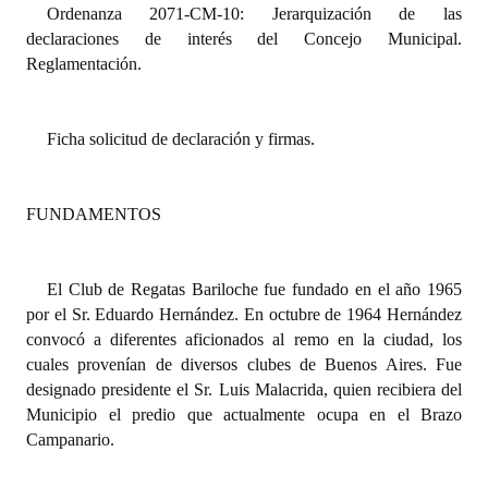
Ordenanza 2071-CM-10: Jerarquización de las
declaraciones de interés del Concejo Municipal.
Dictámenes Asesoría Letrada
Reglamentación.
Actas de Sesión
Informes de Unidad Coordinadora
Ficha solicitud de declaración y firmas.
Ejecución Presupuestaria
FUNDAMENTOS
Actas de Audiencias Públicas
NORMATIVA
El Club de Regatas Bariloche fue fundado en el año 1965
por el Sr. Eduardo Hernández. En octubre de 1964 Hernández
Comunicaciones
convocó a diferentes aficionados al remo en la ciudad, los
cuales provenían de diversos clubes de Buenos Aires. Fue
Declaraciones
designado presidente el Sr. Luis Malacrida, quien recibiera del
Resoluciones
Municipio el predio que actualmente ocupa en el Brazo
Campanario.
Resoluciones de Presidencia