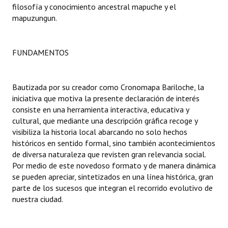
filosofía y conocimiento ancestral mapuche y el
mapuzungun.
Dictámenes Asesoría Letrada
Actas de Sesión
FUNDAMENTOS
Informes de Unidad Coordinadora
Ejecución Presupuestaria
Bautizada por su creador como Cronomapa Bariloche, la
iniciativa que motiva la presente declaración de interés
Actas de Audiencias Públicas
consiste en una herramienta interactiva, educativa y
cultural, que mediante una descripción gráfica recoge y
NORMATIVA
visibiliza la historia local abarcando no solo hechos
históricos en sentido formal, sino también acontecimientos
Comunicaciones
de diversa naturaleza que revisten gran relevancia social.
Por medio de este novedoso formato y de manera dinámica
Declaraciones
se pueden apreciar, sintetizados en una línea histórica, gran
parte de los sucesos que integran el recorrido evolutivo de
Resoluciones
nuestra ciudad.
Resoluciones de Presidencia