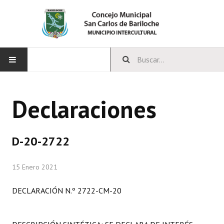
INICIO
Declaraciones
CONCEJO
Bloques Políticos
D-20-2722
Integrantes del Concejo
15 Enero 2021
Comisiones Permanentes
DECLARACIÓN N.º 2722-CM-20
Comisiones Especiales
Concejales Mandato Cumplido