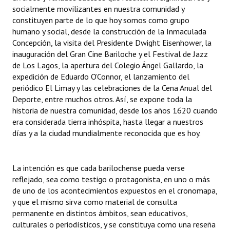
socialmente movilizantes en nuestra comunidad y
Huéspedes de Honor - Registro
constituyen parte de lo que hoy somos como grupo
humano y social, desde la construcción de la Inmaculada
Antiguos Pobladores - Registro
Concepción, la visita del Presidente Dwight Eisenhower, la
Reconocimientos - Registro
inauguración del Gran Cine Bariloche y el Festival de Jazz
de Los Lagos, la apertura del Colegio Ángel Gallardo, la
Bariloche, Municipio intercultural
expedición de Eduardo O’Connor, el lanzamiento del
periódico El Limay y las celebraciones de la Cena Anual del
Entrega de distinciones
Deporte, entre muchos otros. Así, se expone toda la
historia de nuestra comunidad, desde los años 1620 cuando
REFORMA DE LA CARTA ORGÁNICA
era considerada tierra inhóspita, hasta llegar a nuestros
días y a la ciudad mundialmente reconocida que es hoy.
La intención es que cada barilochense pueda verse
reflejado, sea como testigo o protagonista, en uno o más
de uno de los acontecimientos expuestos en el cronomapa,
y que el mismo sirva como material de consulta
permanente en distintos ámbitos, sean educativos,
culturales o periodísticos, y se constituya como una reseña