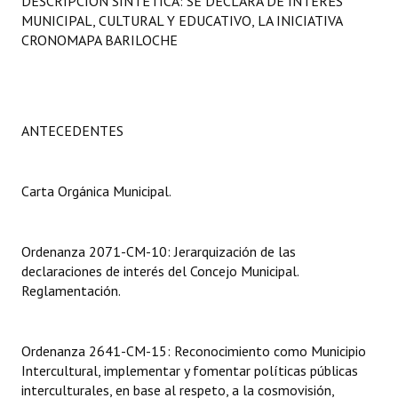
DESCRIPCIÓN SINTÉTICA: SE DECLARA DE INTERÉS
Programas
MUNICIPAL, CULTURAL Y EDUCATIVO, LA INICIATIVA
CRONOMAPA BARILOCHE
LEGISLACIÓN
Constitución Nacional
ANTECEDENTES
Constitución Provincial
Carta Orgánica 2007
Carta Orgánica Municipal.
Reglamento Interno
Digesto
Ordenanza 2071-CM-10: Jerarquización de las
declaraciones de interés del Concejo Municipal.
Organigrama
Reglamentación.
DOCUMENTOS
Ordenanza 2641-CM-15: Reconocimiento como Municipio
Informes de Gestión
Intercultural, implementar y fomentar políticas públicas
interculturales, en base al respeto, a la cosmovisión,
Proyectos Presentados