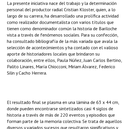
La presente iniciativa nace del trabajo y la determinación
INSTITUCIONAL
personal del productor radial Cristian Kloster, quien, a lo
largo de su carrera, ha desarrollado una prolífica actividad
Antiguos Pobladores
como realizador documentalista con varios títulos que
tienen como denominador común la historia de Bariloche
Noticias Destacadas
vista a través de fenómenos sociales. Para su confección,
Registros y Distinciones
ha consultado bibliografía de la más variada que avala la
selección de acontecimientos y ha contado con el valioso
Datos Históricos
aporte de historiadores locales que brindaron su
colaboración, entre ellos, Paula Núñez, Juan Carlos Bertino,
Premio al Mérito - Registro
Palito Linares, María Chiocconi, Miriam Álvarez, Federico
Silin y Cacho Herrera.
Audiencias Públicas - Registro
Mujeres que Dejaron Huellas - Registro
Periodistas Decanos - Registro
El resultado final se plasma en una lámina de 63 x 44 cm,
donde pueden encontrarse sintetizados casi 4 siglos de
Ciudadano Ilustre - Registro
historia a través de más de 220 eventos y episodios que
forman parte de la memoria colectiva. Se trata de aquellos
Banca del Vecino - Registro
diversos y variados sucesos que resultaron significativos y