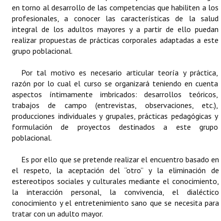
INSTITUCIONAL
en torno al desarrollo de las competencias que habiliten a los
profesionales, a conocer las características de la salud
integral de los adultos mayores y a partir de ello puedan
Antiguos Pobladores
realizar propuestas de prácticas corporales adaptadas a este
Noticias Destacadas
grupo poblacional.
Registros y Distinciones
Por tal motivo es necesario articular teoría y práctica,
razón por lo cual el curso se organizará teniendo en cuenta
Datos Históricos
aspectos íntimamente imbricados: desarrollos teóricos,
trabajos de campo (entrevistas, observaciones, etc.),
Premio al Mérito - Registro
producciones individuales y grupales, prácticas pedagógicas y
formulación de proyectos destinados a este grupo
Audiencias Públicas - Registro
poblacional.
Mujeres que Dejaron Huellas - Registro
Es por ello que se pretende realizar el encuentro basado en
el respeto, la aceptación del “otro” y la eliminación de
Periodistas Decanos - Registro
estereotipos sociales y culturales mediante el conocimiento,
Ciudadano Ilustre - Registro
la interacción personal, la convivencia, el dialéctico
conocimiento y el entretenimiento sano que se necesita para
Banca del Vecino - Registro
tratar con un adulto mayor.