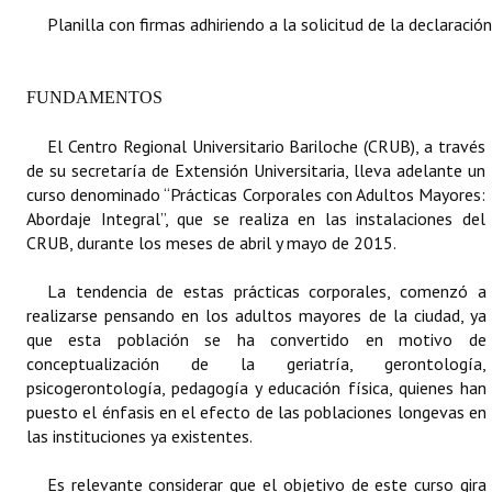
Planilla con firmas adhiriendo a la solicitud de la declaración
Dictámenes Asesoría Letrada
Actas de Sesión
FUNDAMENTOS
Informes de Unidad Coordinadora
El Centro Regional Universitario Bariloche (CRUB), a través
de su secretaría de Extensión Universitaria, lleva adelante un
Ejecución Presupuestaria
curso denominado “Prácticas Corporales con Adultos Mayores:
Abordaje Integral”, que se realiza en las instalaciones del
Actas de Audiencias Públicas
CRUB, durante los meses de abril y mayo de 2015.
NORMATIVA
La tendencia de estas prácticas corporales, comenzó a
realizarse pensando en los adultos mayores de la ciudad, ya
Comunicaciones
que esta población se ha convertido en motivo de
conceptualización de la geriatría, gerontología,
Declaraciones
psicogerontología, pedagogía y educación física, quienes han
puesto el énfasis en el efecto de las poblaciones longevas en
Resoluciones
las instituciones ya existentes.
Resoluciones de Presidencia
Es relevante considerar que el objetivo de este curso gira