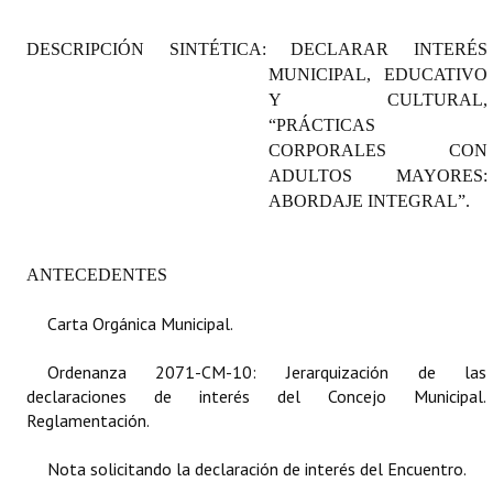
Programas
DESCRIPCIÓN SINTÉTICA: DECLARAR INTERÉS
LEGISLACIÓN
MUNICIPAL, EDUCATIVO
Y CULTURAL,
Constitución Nacional
“PRÁCTICAS
CORPORALES CON
Constitución Provincial
ADULTOS MAYORES:
ABORDAJE INTEGRAL”.
Carta Orgánica 2007
Reglamento Interno
ANTECEDENTES
Digesto
Carta Orgánica Municipal.
Organigrama
Ordenanza 2071-CM-10: Jerarquización de las
declaraciones de interés del Concejo Municipal.
DOCUMENTOS
Reglamentación.
Informes de Gestión
Nota solicitando la declaración de interés del Encuentro.
Proyectos Presentados