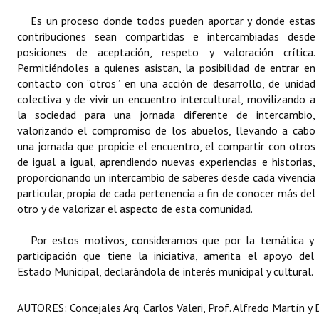
Huéspedes de Honor - Registro
Es un proceso donde todos pueden aportar y donde estas
contribuciones sean compartidas e intercambiadas desde
Antiguos Pobladores - Registro
posiciones de aceptación, respeto y valoración crítica.
Permitiéndoles a quienes asistan, la posibilidad de entrar en
Reconocimientos - Registro
contacto con “otros” en una acción de desarrollo, de unidad
colectiva y de vivir un encuentro intercultural, movilizando a
Bariloche, Municipio intercultural
la sociedad para una jornada diferente de intercambio,
valorizando el compromiso de los abuelos, llevando a cabo
Entrega de distinciones
una jornada que propicie el encuentro, el compartir con otros
de igual a igual, aprendiendo nuevas experiencias e historias,
REFORMA DE LA CARTA ORGÁNICA
proporcionando un intercambio de saberes desde cada vivencia
particular, propia de cada pertenencia a fin de conocer más del
otro y de valorizar el aspecto de esta comunidad.
Por estos motivos, consideramos que por la temática y
participación que tiene la iniciativa, amerita el apoyo del
Estado Municipal, declarándola de interés municipal y cultural.
AUTORES: Concejales Arq. Carlos Valeri, Prof. Alfredo Martín y D