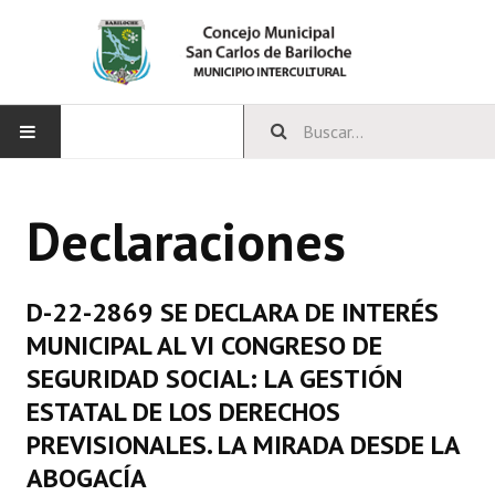
INICIO
Declaraciones
CONCEJO
Bloques Políticos
D-22-2869 SE DECLARA DE INTERÉS
Integrantes del Concejo
MUNICIPAL AL VI CONGRESO DE
SEGURIDAD SOCIAL: LA GESTIÓN
Comisiones Permanentes
ESTATAL DE LOS DERECHOS
Comisiones Especiales
PREVISIONALES. LA MIRADA DESDE LA
ABOGACÍA
Concejales Mandato Cumplido