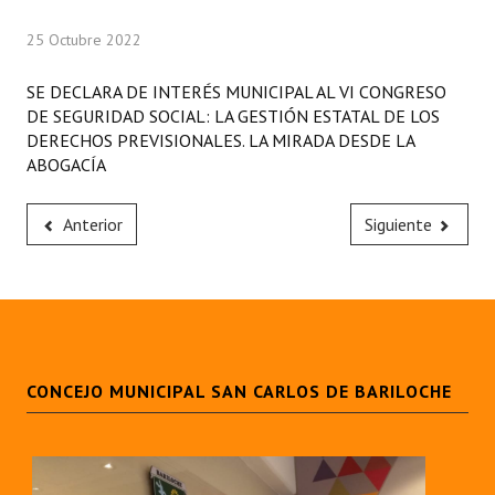
Programas
25 Octubre 2022
LEGISLACIÓN
SE DECLARA DE INTERÉS MUNICIPAL AL VI CONGRESO
DE SEGURIDAD SOCIAL: LA GESTIÓN ESTATAL DE LOS
Constitución Nacional
DERECHOS PREVISIONALES. LA MIRADA DESDE LA
ABOGACÍA
Constitución Provincial
Carta Orgánica 2007
Anterior
Siguiente
Reglamento Interno
Digesto
Organigrama
CONCEJO MUNICIPAL SAN CARLOS DE BARILOCHE
DOCUMENTOS
Informes de Gestión
Proyectos Presentados