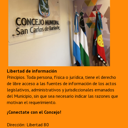
Dictámenes Asesoría Letrada
Actas de Sesión
Informes de Unidad Coordinadora
Ejecución Presupuestaria
Actas de Audiencias Públicas
Libertad de información
NORMATIVA
Principios. Toda persona, física o jurídica, tiene el derecho
de libre acceso a las fuentes de información de los actos
Comunicaciones
legislativos, administrativos y jurisdiccionales emanados
del Municipio, sin que sea necesario indicar las razones que
Declaraciones
motivan el requerimiento.
Resoluciones
¡Conectate con el Concejo!
Resoluciones de Presidencia
Dirección: Libertad 80